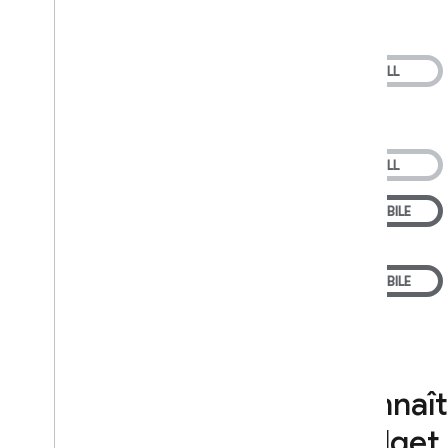
Cloud Storage for Firebase
Firebase Cloud Messaging
Firebase App Hosting
Firebase App Check
Règles de sécurité Firebase
Firebase Realtime Database
Streaming sur des appareils
Android
Modifications et mises à jour
récentes
Notes de version
Notes de version i
OS
Notes de version d'Android
Notes de version Java
Script
Notes de version Flutter
Connaîtr
Notes de version d'Unity
budget
Notes de version C++