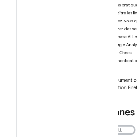
Checklist avant le lancement
Bonnes pratique
Comptes de service associés à
Connaître les li
Firebase
Assurez-vous qu
Résoudre les problèmes liés aux
Préparer des ser
options d'initialisation
Firebase AI L
Abandon de Dynamic Links
Google Analy
Questions fréquentes sur
App Check
l'obsolescence
Authenticati
Exporter les métadonnées des liens
dynamiques
Migrer vers les liens vers une
Ce document con
application et les liens universels
application Fir
Migrer depuis Parse
Android
Bonnes 
i
OS+
Cloud Audit Logs
Firebase Management