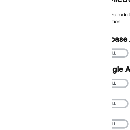
Chaque produit e
production.
Firebase 
Google A