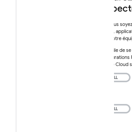
respect
Présentation et communication des
modifications
Gestion des versions et
Que vous soyez 
maintenance
projets, applic
dans votre équi
Informations légales
Conditions d'utilisation
Il est utile de 
Conditions des services payants
configurations
Conditions relatives à la sécurité et
Google Cloud s
au traitement des données
Firebase: clauses contractuelles
types
Contrat de niveau de service pour
l'hébergement et la base de
données en temps réel
Contrat de niveau de service
Cloud Storage for Firebase
Conditions d'utilisation de
Crashlytics et d'App Distribution