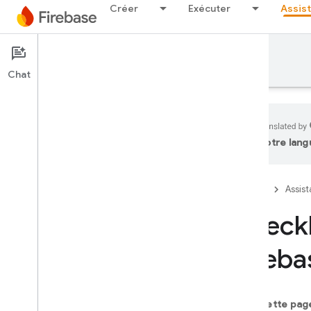
Créer
Exécuter
Assis
Assistance
Chat
votre lang
Assistance aux développeurs
Contacter l'assistance
Firebase
Assis
Champ d'application de l'assistance
sans frais
Checkl
Guides d'assistance
Fireba
Aperçu
Questions fréquentes
Checklist de sécurité
Sur cette pag