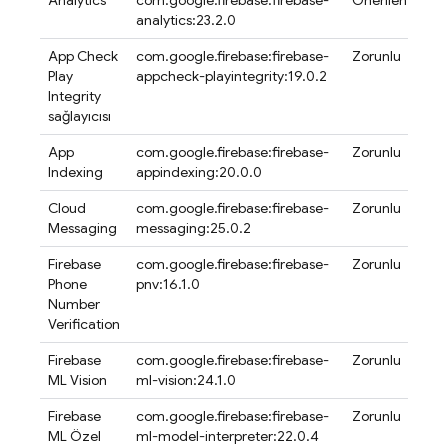
analytics:23.2.0
App Check
com.google.firebase:firebase-
Zorunlu
Play
appcheck-playintegrity:19.0.2
Integrity
sağlayıcısı
App
com.google.firebase:firebase-
Zorunlu
Indexing
appindexing:20.0.0
Cloud
com.google.firebase:firebase-
Zorunlu
Messaging
messaging:25.0.2
Firebase
com.google.firebase:firebase-
Zorunlu
Phone
pnv:16.1.0
Number
Verification
Firebase
com.google.firebase:firebase-
Zorunlu
ML
Vision
ml-vision:24.1.0
Firebase
com.google.firebase:firebase-
Zorunlu
ML
Özel
ml-model-interpreter:22.0.4