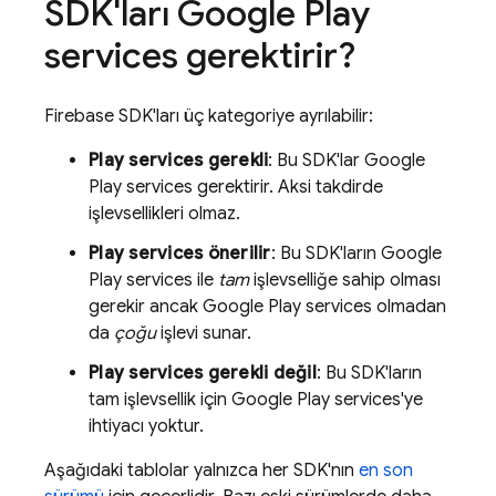
SDK'ları
Google Play
services
gerektirir?
Firebase SDK'ları üç kategoriye ayrılabilir:
Play
services
gerekli
: Bu SDK'lar
Google
Play
services
gerektirir. Aksi takdirde
işlevsellikleri olmaz.
Play
services
önerilir
: Bu SDK'ların
Google
Play
services
ile
tam
işlevselliğe sahip olması
gerekir ancak
Google Play
services
olmadan
da
çoğu
işlevi sunar.
Play
services
gerekli değil
: Bu SDK'ların
tam işlevsellik için
Google Play
services
'ye
ihtiyacı yoktur.
Aşağıdaki tablolar yalnızca her SDK'nın
en son