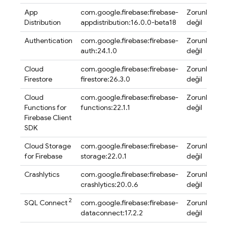
App
com.google.firebase:firebase-
Zorunlu
Distribution
appdistribution:16.0.0-beta18
değil
Authentication
com.google.firebase:firebase-
Zorunlu
auth:24.1.0
değil
Cloud
com.google.firebase:firebase-
Zorunlu
Firestore
firestore:26.3.0
değil
Cloud
com.google.firebase:firebase-
Zorunlu
Functions for
functions:22.1.1
değil
Firebase
Client
SDK
Cloud Storage
com.google.firebase:firebase-
Zorunlu
for Firebase
storage:22.0.1
değil
Crashlytics
com.google.firebase:firebase-
Zorunlu
crashlytics:20.0.6
değil
2
SQL Connect
com.google.firebase:firebase-
Zorunlu
dataconnect:17.2.2
değil