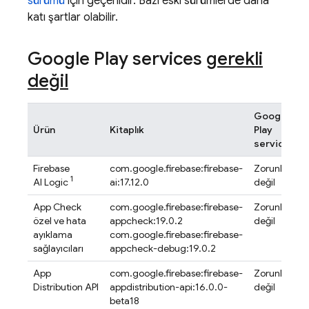
sürümü
için geçerlidir. Bazı eski sürümlerde daha
katı şartlar olabilir.
Google Play
services
gerekli
değil
Google
Ürün
Kitaplık
Play
services
?
Firebase
com.google.firebase:firebase-
Zorunlu
1
AI Logic
ai:17.12.0
değil
App Check
com.google.firebase:firebase-
Zorunlu
özel ve hata
appcheck:19.0.2
değil
ayıklama
com.google.firebase:firebase-
sağlayıcıları
appcheck-debug:19.0.2
App
com.google.firebase:firebase-
Zorunlu
Distribution
API
appdistribution-api:16.0.0-
değil
beta18