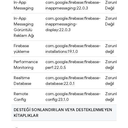
In-App
com.google.firebase:firebase-
Zorunlu
Messaging
inappmessaging:22.0.3
Değil
In-App
com.google.firebase:firebase-
Zorunlu
Messaging
inappmessaging-
Değil
Görüntülü
display:22.0.3
Reklam Ağı
Firebase
com.google.firebase:firebase-
Zorunlu
yükleme
installations:19.1.0
değil
Performance
com.google.firebase:firebase-
Zorunlu
Monitoring
perf:22.0.5
değil
Realtime
com.google.firebase:firebase-
Zorunlu
Database
database:22.0.1
değil
Remote
com.google.firebase:firebase-
Zorunlu
Config
config:23.1.0
değil
DESTEĞİ SONLANDIRILAN VEYA DESTEKLENMEYEN
KİTAPLIKLAR