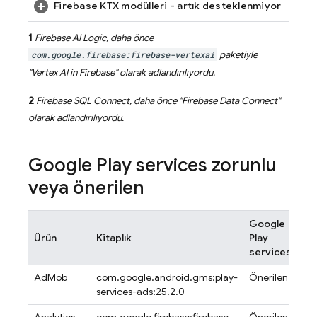
Firebase KTX modülleri - artık desteklenmiyor
1
Firebase AI Logic
, daha önce
com.google.firebase:firebase-vertexai
paketiyle
"
Vertex AI in Firebase
" olarak adlandırılıyordu.
2
Firebase SQL Connect
, daha önce "
Firebase Data Connect
"
olarak adlandırılıyordu.
Google Play
services
zorunlu
veya önerilen
Google
Ürün
Kitaplık
Play
services
?
3
AdMob
com.google.android.gms:play-
Önerilen
services-ads:25.2.0
3
Analytics
com.google.firebase:firebase-
Önerilen