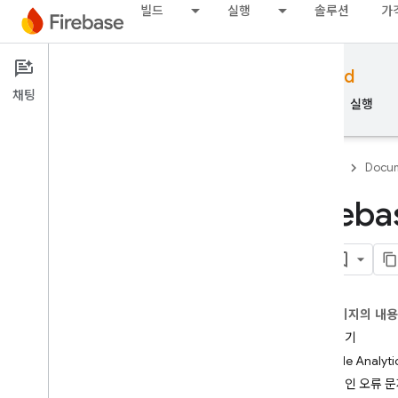
빌드
실행
솔루션
가
Documentation
Firebase for Android
채팅
개요
기본사항
AI
빌드
실행
Firebase
Docum
Fire
기본사항
합
Firebase 시작하기
이 페이지의 내
Firebase 프로젝트 관리
시작하기
Google Anal
플랫폼 및 프레임워크
일반적인 오류 문
지원되는 플랫폼 및 프레임워크