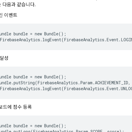
 다음과 같습니다.
인 이벤트
undle bundle = new Bundle();

 달성
undle bundle = new Bundle();

undle.putString(FirebaseAnalytics.Param.ACHIEVEMENT_ID, 
보드에 점수 등록
undle bundle = new Bundle();

undle.putLong(FirebaseAnalytics.Param.SCORE, score);
