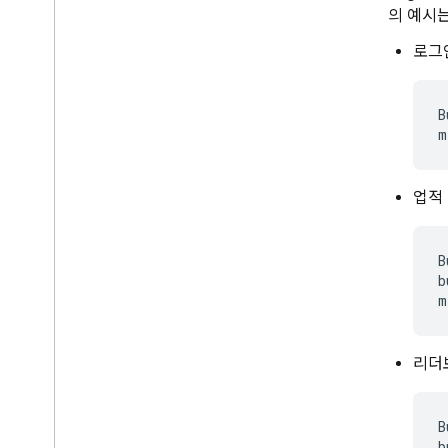
트의 예시는
로그
B
업적
B
b
리더
B
b