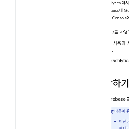
Analytics 
Android
Firebase에 G
Flutter
Play Consol
Apple 플랫폼(i
OS+)
Web
Firebase를 
Unity
앱 사용과 
Unity + Firebase 이해
다.
추가 설치 옵션
Play 게임즈 서비스 프로젝트와 통
Crashlytic
합
문제 해결 및 FAQ
게임 빌드
,
설치
,
실행 프로세스 디
시작하
버깅
C++
Fireba
다음에 
이전
합니다