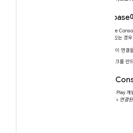
Firebas
Firebase
Conso
문제가 있는 경우
앱이 연결
링크를 만
Play
Con
Google Play
개발
settings
설정
>
연결된