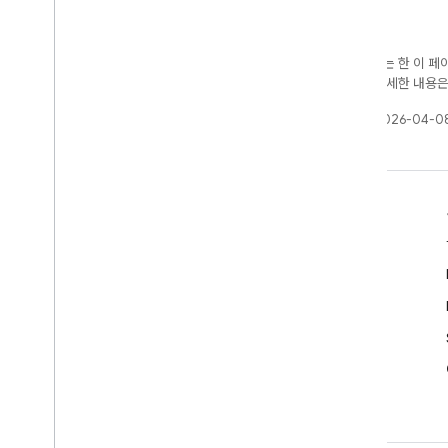
달리 명시되지 않는 한 이 
가 부여됩니다. 자세한 내용
최종 업데이트: 2026-04-08
알아보기
개발자 가이드
SDK 및 API 참조
샘플
라이브러리
GitHub