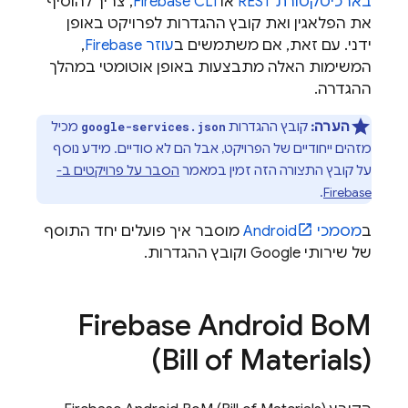
בארכיטקטורת REST
או
CLI
Firebase
, צריך להוסיף
את הפלאגין ואת קובץ ההגדרות לפרויקט באופן
ידני. עם זאת, אם משתמשים ב
עוזר Firebase
,
המשימות האלה מתבצעות באופן אוטומטי במהלך
ההגדרה.
הערה:
קובץ ההגדרות
מכיל
google-services.json
מזהים ייחודיים של הפרויקט, אבל הם לא סודיים. מידע נוסף
על קובץ התצורה הזה זמין במאמר
הסבר על פרויקטים ב-
.
Firebase
ב
מסמכי Android
מוסבר איך פועלים יחד התוסף
של שירותי Google וקובץ ההגדרות.
Firebase Android Bo
M
(
Bill of Materials
)