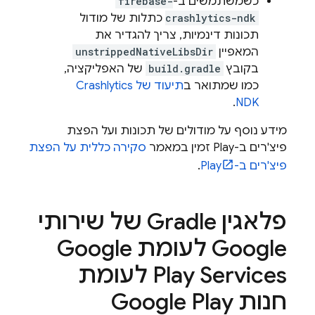
כשמשתמשים ב-
firebase-
crashlytics-ndk
כתלות של מודול
תכונות דינמיות, צריך להגדיר את
המאפיין
unstrippedNativeLibsDir
בקובץ
build.gradle
של האפליקציה,
כמו שמתואר ב
תיעוד של
Crashlytics
.
NDK
מידע נוסף על מודולים של תכונות ועל הפצת
פיצ'רים ב-Play זמין במאמר
סקירה כללית על הפצת
פיצ'רים ב-Play
.
פלאגין Gradle של שירותי
Google לעומת Google
Play Services לעומת
חנות Google Play