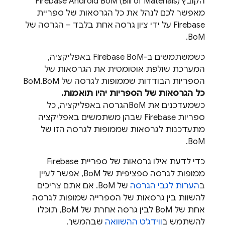
הקובץ
)
Bill of Materials
(
Firebase Android BoM
מאפשר לכם לנהל את כל הגרסאות של ספריית
Firebase על ידי ציון גרסה אחת בלבד – הגרסה של
.
BoM
כשמשתמשים ב-
Firebase BoM
באפליקציה,
המערכת שולפת אוטומטית את הגרסאות של
הספריות הבודדות שממופות לגרסה של
BoM
.
BoM
כל הגרסאות של הספריות יהיו תואמות.
כשמעדכנים את
BoM
הגרסה באפליקציה, כל
ספריות Firebase שבהן משתמשים באפליקציה
מתעדכנות לגרסאות שממופות לגרסה הזו של
.
BoM
כדי לדעת אילו גרסאות של ספריית Firebase
ממופות לגרסה ספציפית של
BoM
, אפשר לעיין
ב
הערות לגבי הגרסה
של
BoM
. אם אתם צריכים
להשוות בין גרסאות של הספרייה שמופות לגרסה
אחת של
BoM
לבין גרסה אחרת של
BoM
, תוכלו
להשתמש ב
ווידג'ט ההשוואה
שבהמשך.