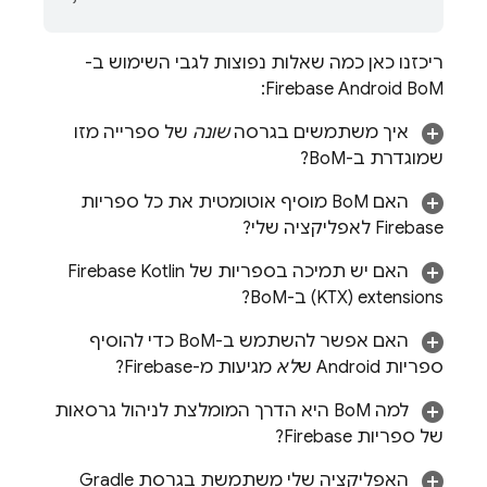
ריכזנו כאן כמה שאלות נפוצות לגבי השימוש ב-
:
Firebase Android BoM
איך משתמשים בגרסה
שונה
של ספרייה מזו
שמוגדרת ב-
BoM
?
האם
BoM
מוסיף אוטומטית את כל ספריות
Firebase לאפליקציה שלי?
האם יש תמיכה בספריות של Firebase Kotlin
extensions‏ (KTX) ב-
BoM
?
האם אפשר להשתמש ב-
BoM
כדי להוסיף
ספריות Android ש
לא
מגיעות מ-Firebase?
למה
BoM
היא הדרך המומלצת לניהול גרסאות
של ספריות Firebase?
האפליקציה שלי משתמשת בגרסת Gradle