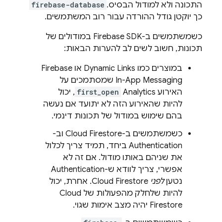
התכונה ולא למודול הבסיס.
firebase-database
כך יוקטן גודל ההורדה עבור רוב המשתמשים.
כשמשתמשים ב-Firebase SDK במודולים של
תכונות, חשוב לשים לב להערות הבאות:
במוצרים כמו
Dynamic Links
או
Firebase
In-App Messaging
שמסתמכים על
האירוע
Analytics
first_open
, יכול
להיות שהאירוע הזה לא יתועד אם נעשה
בהם שימוש במודול של תכונות דינמי.
כשמשתמשים ב-
Cloud Firestore
וב-
Authentication
ביחד, תמיד צריך לכלול
את שניהם באותו מודול. אם זה לא
אפשרי, צריך לוודא ש-
Authentication
נטען
לפני
Cloud Firestore
. אחרת, יכול
להיות שלחלק מהפעולות של
Cloud
Firestore
יהיה מצב אימות שגוי.