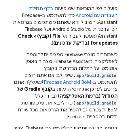
פועלים לפי ההוראות שמופיעות
בדף תחילת
העבודה עם Android
כדי להשתמש ב-Firebase
Assistant. חשוב לוודא שאתם משתמשים בגרסאות
הכי עדכניות של Android Studio ושל Firebase
Assistant (אפשר לעבור אל
File (קובץ) > Check
for updates (בדיקת עדכונים)
).
כשבוחרים מוצרי Firebase ספציפיים להוספה
לאפליקציה, Firebase Assistant מצהיר באופן
אוטומטי על התלות הנדרשת בקובץ
app/build.gradle
. שימו לב: אם אתם רוצים
להשתמש ב-
Firebase Android BoM
(מומלץ)
, אתם
צריכים לעדכן את יחסי התלות ב
קובץ Gradle של
המודול (ברמת האפליקציה)
(בדרך כלל
app/build.gradle
) כדי לייבא את פלטפורמת
BoM
. תצטרכו גם להסיר את הגרסאות מכל שורת
תלות בספריית Firebase.
בנוסף, כדי להשתמש בחלק ממוצרי Firebase, צריך