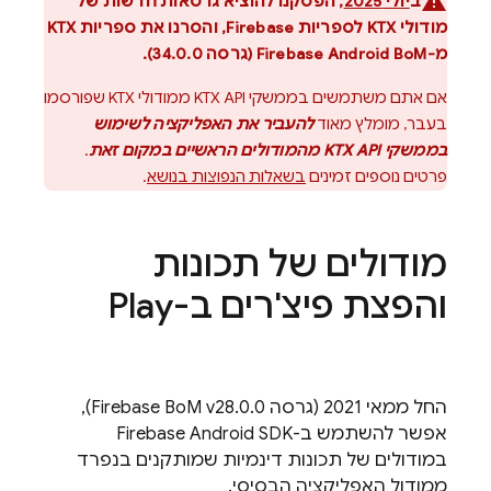
ב
יולי 2025
, הפסקנו להוציא גרסאות חדשות של
מודולי KTX לספריות Firebase, והסרנו את ספריות KTX
מ-
Firebase Android BoM
(גרסה 34.0.0).
אם אתם משתמשים בממשקי KTX API ממודולי KTX שפורסמו
בעבר, מומלץ מאוד
להעביר את האפליקציה לשימוש
בממשקי KTX API מהמודולים הראשיים במקום זאת
.
פרטים נוספים זמינים
בשאלות הנפוצות בנושא
.
מודולים של תכונות
והפצת פיצ'רים ב-Play
החל ממאי 2021 (גרסה
Firebase BoM
v28.0.0),
אפשר להשתמש ב-Firebase Android SDK
במודולים של תכונות דינמיות שמותקנים בנפרד
ממודול האפליקציה הבסיסי.