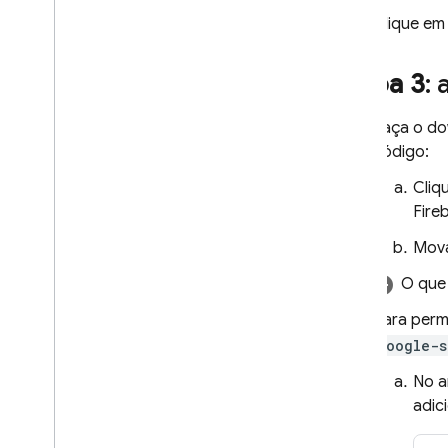
Clique e
Etapa 3
:
Faça o do
código:
Cliq
Fire
Mova
O que 
Para perm
google-s
No a
adic