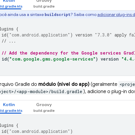
Kotlin
Groovy
ocê ainda usa a sintaxe
? Saiba como
adicionar plug-ins 
buildscript
lugins
{
id
(
"com.android.application"
)
version
"7.3.0"
apply
fa
// ...
// Add the dependency for the Google services Grad
id
(
"com.google.gms.google-services"
)
version
"4.4.
rquivo Gradle do
módulo (nível do app)
(geralmente
<proj
oject>/<app-module>/build.gradle
), adicione o plug-in d
Kotlin
Groovy
lugins
{
id
(
"com.android.application"
)