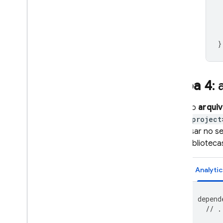
}
Etapa 4
:
No
arquiv
<project
usar no 
biblioteca
Analytic
depend
// .