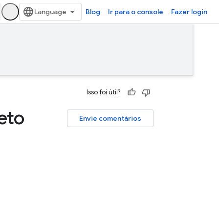
Blog
Ir para o console
Fazer login
Isso foi útil?
eto
Envie comentários