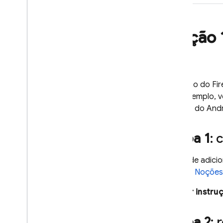
Opção 
A adição do Fir
(por exemplo, v
projeto do Andr
Etapa 1
: 
Antes de adicio
Acesse
Noções 
Ver instru
Etapa 2
: 