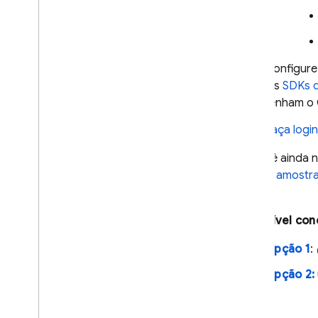
Configure
Os
SDKs d
tenham o 
Faça login
Se você ainda 
nossas
amostra
É possível con
Opção 1
:
Opção 2: