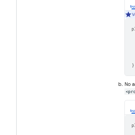
V
p
}
No a
<pr
p