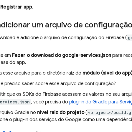
m
Registrar app
.
 adicionar um arquivo de configuraçã
wnload e adicione o arquivo de configuração do Firebase (
g
ue em
Fazer o download do google-services.json
para rece
base do app.
 esse arquivo para o diretório raiz do
módulo (nível do app
é preciso saber sobre esse arquivo de configuração?
itir que os SDKs do Firebase acessem os valores no seu arqu
ervices.json
, você precisa do
plug-in do Gradle para Serv
rquivo Gradle no
nível raiz do projeto
(
<project>/build.g
ione o plug-in dos serviços do Google como uma dependênci