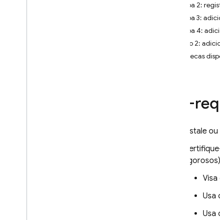
Web
Etapa 2: regi
Flutter
Etapa 3: adic
Adicionar o Firebase a um jogo
Etapa 4: adic
Adicionar o Firebase a um
Opção 2: adicio
servidor
Bibliotecas disp
Configurar projetos de
maneira programática
Usar o Firebase com um projeto
do Cloud
Pré-req
Gerenciar seus projetos do
Firebase
Instale ou
Certifique
Plataformas e frameworks
rigorosos)
Visa
Usa 
Usa