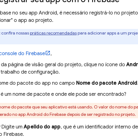
ebase no seu app Android, é necessário registrá-lo no projet
cionar" o app ao projeto.
:
confira nossas
práticas recomendadas
para adicionar apps a um proje
console do
Firebase
,
da página de visão geral do projeto, clique no ícone do
Andr
 trabalho de configuração.
nome do pacote do app no campo
Nome do pacote Android
 é um nome de pacote e onde ele pode ser encontrado?
o nome do pacote que seu aplicativo está usando. O valor do nome do p
terado no app Android do Firebase depois de ser registrado no projeto.
Digite um
Apelido do app
, que é um identificador interno d
do
Firebase
.