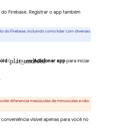
o do Firebase. Registrar o app também
to do Firebase, incluindo como lidar com diversas
plat_android
oid
(
) ou em
Adicionar app
para iniciar
.
acote diferencia maiúsculas de minúsculas e não
e conveniência visível apenas para você no