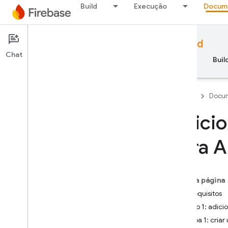
Build
Execução
Docum
Documentation
Firebase for Android
Chat
Visão geral
Princípios básicos
AI
Buil
Firebase
Docum
Adicio
Princípios básicos
para A
Primeiros passos com o
Firebase
Nesta página
Adicionar o Firebase a um
aplicativo
Pré-requisitos
Plataformas Apple (i
OS+)
Opção 1: adicio
Android
Etapa 1: criar