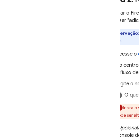
Para usar o Fir
quer dizer "adi
Observação
variantes.
Acesse o
No centro 
o fluxo de
Digite o 
O que
Insira 
pode ser al
(Opcional)
console 