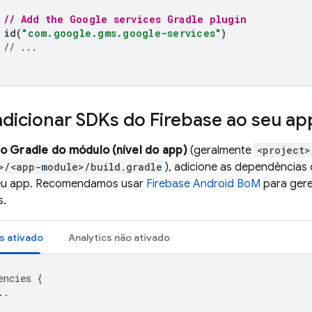
// Add the Google services Gradle plugin
id
(
"com.google.gms.google-services"
)
// ...
 adicionar SDKs do Firebase ao seu ap
o Gradle do módulo (nível do app)
(geralmente
<project>
>/<app-module>/build.gradle
), adicione as dependências
seu app. Recomendamos usar
Firebase Android BoM
para gere
s.
s
ativado
Analytics
não ativado
encies
{
..