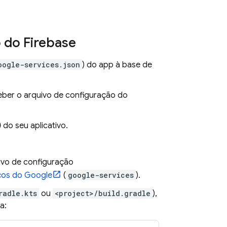
o do Firebase
oogle-services.json
) do app à base de
ber o arquivo de configuração do
)
do seu aplicativo.
ivo de configuração
iços do Google
(
google-services
).
radle.kts
ou
<project>/build.gradle
),
a: