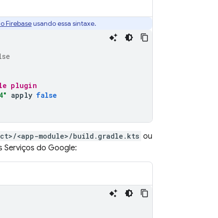
do Firebase
usando essa sintaxe.
lse
le plugin
4"
apply
false
ect>/<app-module>/build.gradle.kts
ou
os Serviços do Google: