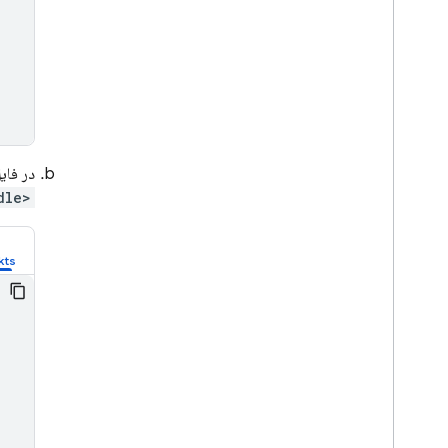
در فایل dle
<project>/<app-module>/build.gradle