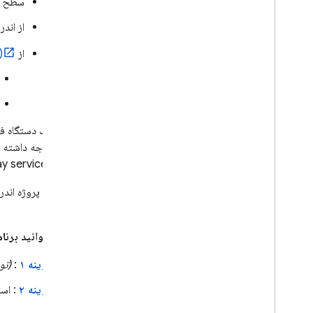
سطح API 23 (مارشمالو) یا بالاتر را هدف قرار می‌دهد
از اندروید ۶.۰ یا بالات
از
)
یک دستگاه فیز
توجه داشته 
ay
services
اگر از قبل پروژه اندروید ندارید
شما می‌توانید برنامه اند
گزینه ۱
:
(تو
گزینه ۲
: است