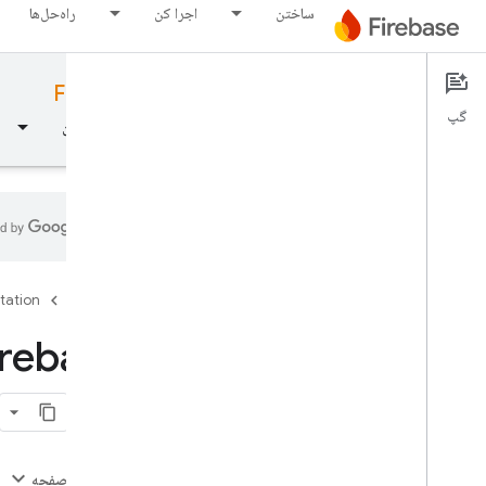
ساختن
اجرا کن
راه‌حل‌ها
Firebase for Android
Documentation
گپ
نمای کلی
مبانی
هوش مصنوعی
ساختن
مبانی
tation
Firebase
با Firebase شروع کنید
Firebase را به پروژه اندروید خود ا
Firebase را به یک برنامه اضافه کنید
پلتفرم های اپل (i
OS+)
Android
Web
در این صفحه
فلوت‌زنی