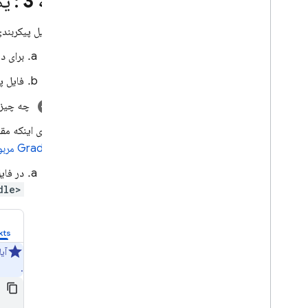
مرحله 3
: یک فا
فایل پیکربند
برای دریافت
فایل پ
چه چیزها
برای اینکه مق
Gradle مربوط به سرویس‌های گوگل
در فایل dle
<project>/build.gradle
آی
.