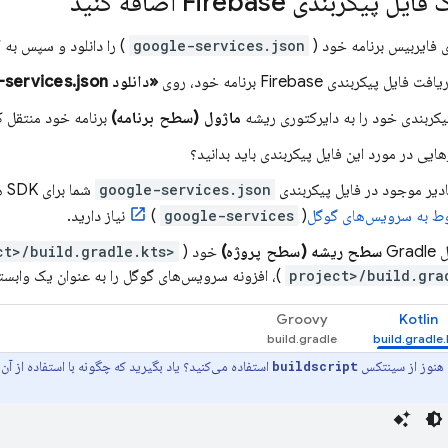
یل پیکربندی Firebase اضافه کنید
ی فایربیس برنامه خود (
google-services.json
) را دانلود و سپس به
 فایل پیکربندی Firebase برنامه خود، روی
«دانلود google-services.json»
یکربندی خود را به دایرکتوری ریشه
ماژول (سطح برنامه)
برنامه خود منتقل ک
یی در مورد این فایل پیکربندی باید بدانید؟
ادیر موجود در فایل پیکربندی
google-services.json
شما برای SDK های Firebase قابل دسترسی باشند، به
) نیاز دارید.
google-services
(
Gra
سطح ریشه (سطح پروژه)
خود (
<project>/build.gradle.kts
)، افزونه سرویس‌های گوگل را به عنوان یک وابست
Groovy
Kotlin
ا هنوز از سینتکس
استفاده می‌کنید؟ یاد بگیرید که چگونه با استفاده از 
buildscript