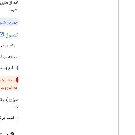
برای استفاده از فایر
نامیده می‌شود.
توجه:
بهترین شیوه
به
کنسول
در مرکز صفحه
نام بسته برنا
نام بسته
مطمئن شوید
برنامه اندروید Firebase در پروژه Firebase شما، نمی‌توان آن را برای این برنامه تغییر داد.
(اختیاری)
یک
است.
روی
ثبت برن