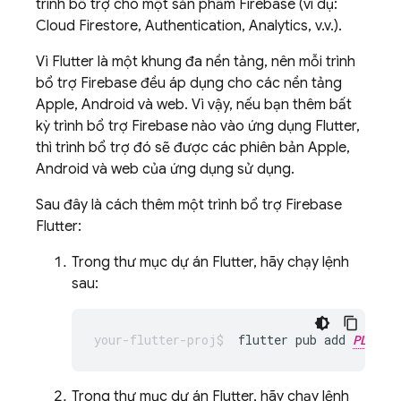
trình bổ trợ cho một sản phẩm Firebase (ví dụ:
Cloud Firestore
,
Authentication
,
Analytics
, v.v.).
Vì Flutter là một khung đa nền tảng, nên mỗi trình
bổ trợ Firebase đều áp dụng cho các nền tảng
Apple, Android và web. Vì vậy, nếu bạn thêm bất
kỳ trình bổ trợ Firebase nào vào ứng dụng Flutter,
thì trình bổ trợ đó sẽ được các phiên bản Apple,
Android và web của ứng dụng sử dụng.
Sau đây là cách thêm một trình bổ trợ Firebase
Flutter:
Trong thư mục dự án Flutter, hãy chạy lệnh
sau:
flutter pub add 
PLUGIN
Trong thư mục dự án Flutter, hãy chạy lệnh