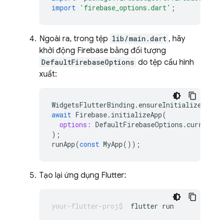
import
'firebase_options.dart'
;
Ngoài ra, trong tệp
lib/main.dart
, hãy
khởi động Firebase bằng đối tượng
DefaultFirebaseOptions
do tệp cấu hình
xuất:
WidgetsFlutterBinding
.
ensureInitialized
();
await
Firebase
.
initializeApp
(
options:
DefaultFirebaseOptions
.
currentP
);
runApp
(
const
MyApp
());
Tạo lại ứng dụng Flutter:
flutter