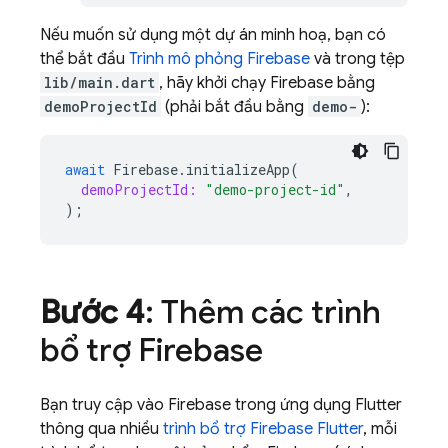
Nếu muốn sử dụng một dự án minh hoạ, bạn có
thể bắt đầu
Trình mô phỏng Firebase
và trong tệp
lib/main.dart
, hãy khởi chạy Firebase bằng
demoProjectId
(phải bắt đầu bằng
demo-
):
await
Firebase
.
initializeApp
(
demoProjectId:
"demo-project-id"
,
);
Bước 4
: Thêm các trình
bổ trợ Firebase
Bạn truy cập vào Firebase trong ứng dụng Flutter
thông qua nhiều
trình bổ trợ Firebase Flutter
, mỗi