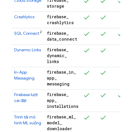
firebase
_
Cloud Storage
storage
firebase
_
Crashlytics
crashlytics
2
firebase
_
SQL Connect
data
_
connect
firebase
_
Dynamic Links
dynamic
_
links
firebase
_
in
_
In-App
app
_
Messaging
messaging
firebase
_
Firebase
lượt
app
_
cài đặt
installations
firebase
_
ml
_
Trình tải mô
model
_
hình ML xuống
downloader