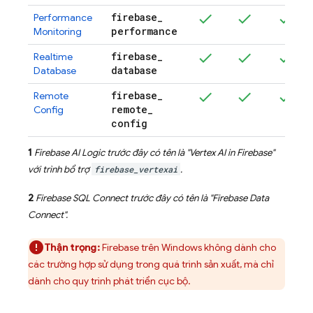
firebase
_
Performance
performance
Monitoring
firebase
_
Realtime
database
Database
firebase
_
Remote
remote
_
Config
config
1
Firebase AI Logic
trước đây có tên là "
Vertex AI in Firebase
"
với trình bổ trợ
firebase_vertexai
.
2
Firebase SQL Connect
trước đây có tên là "
Firebase Data
Connect
".
Thận trọng:
Firebase trên Windows không dành cho
các trường hợp sử dụng trong quá trình sản xuất, mà chỉ
dành cho quy trình phát triển cục bộ.