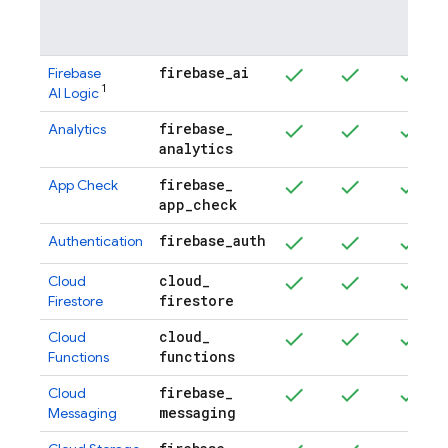
firebase
_
ai
Firebase
1
AI Logic
firebase
_
Analytics
analytics
firebase
_
App Check
app
_
check
firebase
_
auth
Authentication
cloud
_
Cloud
firestore
Firestore
cloud
_
Cloud
functions
Functions
firebase
_
Cloud
messaging
Messaging