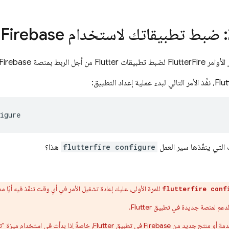
: ضبط تطبيقاتك لاستخدام Firebase
جل الربط بمنصة Firebase.
 التي ينفّذها سير العمل
flutterfire configure
هذا؟
للمرة الأولى، عليك إعادة تشغيل الأمر في أي وقت تنفّذ فيه أيًا مم
flutterfire conf
عم لمنصة جديدة في تطبيق Flutter.
 Flutter، خاصةً إذا بدأت في استخدام ميزة "تسجيل الدخول باستخدام Google" أو