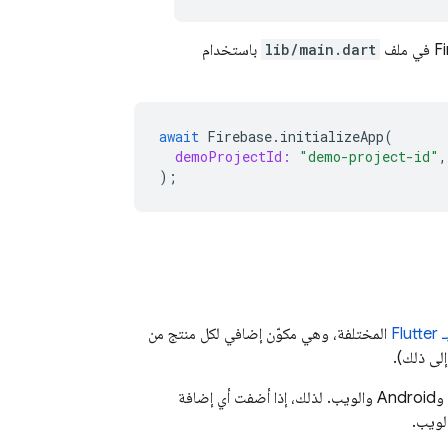
lib/main.dart
باستخدام
await
Firebase
.
initializeApp
(
demoProjectId:
"demo-project-id"
,
);
المختلفة، وهي مكوّن إضافي لكل منتج من
لى ذلك).
بما أنّ Flutter هو إطار عمل متعدد المنصات، فإنّ كل إضافة Firebase تنطبق على منصات Apple وAndroid والويب. لذلك، إذا أضفت أي إضافة