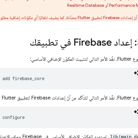
Performance M
أو
Realtime Database
لوبة لنظام Gradle إلى تطبيقك (في نظام التشغيل Android).
: إعداد Firebase في تطبيقك
لإضافي الأساسي:
add
تطبيق Flutter محدّثة:
lib/main.d
، استورِد المكوّن الإضافي الأساسي في Firebase وملف الإعداد الذي أنشأته سابقًا: