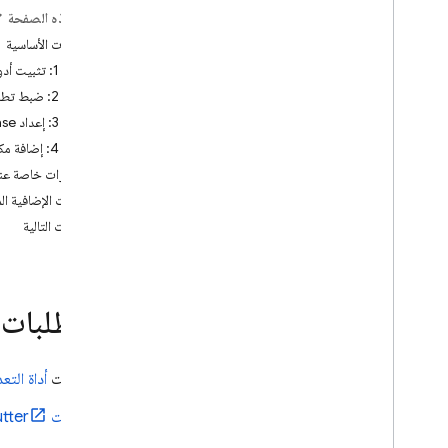
على هذه الصفحة
إضافة Firebase إلى لعبة
المتطلبات الأساسية
إضافة Firebase إلى خادم
الخطوة 1: تثبيت أدوات سطر الأوامر المطلوبة
إعداد المشاريع آليًا
الخطوة 2: ضبط تطبيقاتك لاستخدام Firebase
استخدام Firebase مع مشروع حالي على
Cloud
الخطوة 3: إعداد Firebase في تطبيقك
الخطوة 4: إضافة مكوّنات Firebase الإضافية
إدارة مشاريعك في Firebase
اعتبارات خاصة عن
المكوّنات الإضافية ال
الأنظمة الأساسية وأُطر العمل
الخطوات التالية
المتطلبات 
ثبِّت
أداة التعد
ثبِّت Flutter