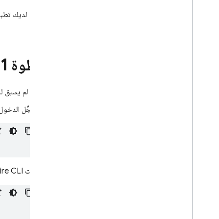
إذا لم يكن لديك تطبيق Flutter، يمكنك 
لديك.
الخطوة 1
:
إذا لم يسبق ل
سجِّل الدخول إلى Firebase باستخدام حساب Google من خلال
ثبِّت FlutterFire CLI من خلال تنفيذ الأمر التالي من أي دليل: