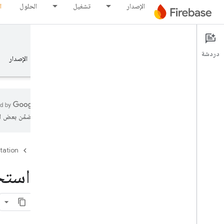
الإصدار
تشغيل
الحلول
ا
Firebase for Flutter
Documentation
دردشة
نظرة عامة
الأساسيات
الذكاء الاصطناعي
الإصدار
تتضمّن بعض ال
الأساسيات
tation
Firebase
بدء استخدام Firebase
بدء استخدام Firebase في 
إضافة Firebase إلى تطبيق
أنظمة Apple الأساسية (i
OS+ )
Android
Web
Flutter