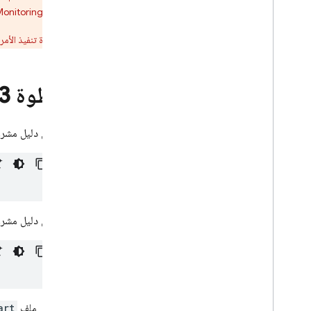
أو
onitoring
يضمن إعادة تنفيذ الأمر أنّ إعدادات Firebase لتطبيق Flutter محدَّثة، كما يضيف تلقائيًا أي مكوّنات إضافية مط
الخطوة 3
من دليل مشروع Flutter، نفِّذ الأمر التالي لتثبيت المكوّن ا
من دليل مشروع Flutter، نفِّذ الأمر التالي للتأكّد من أنّ إعدادات Firebase ل
في ملف
art