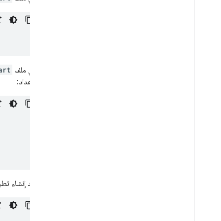
في ملف
art
الإعداد:
أعِد إنشاء تطبيق ter