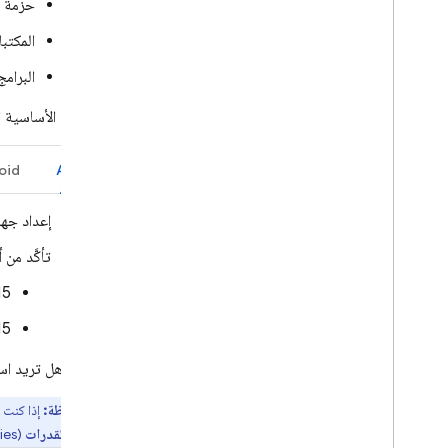
حزمة تطوير 
المكتب
البرامج وحِز
المتطلبات الأساسية 
oid
Apple
إعداد جهاز Apple فعلي أو استخدام محاكي لتش
تأكَّد من أنّ تطبيق Flutter يستهدف إصدارا
15
15
هل تريد ا
ملاحظة:
إذا كنت تستهدف نظا
التوقيع والقدرات
(Signing & Capabilities) الخاصة بالهدف، ثم انقر على