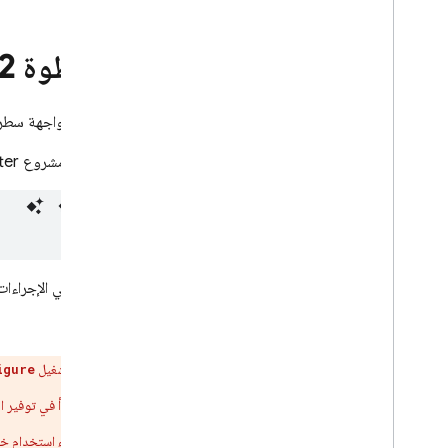
الخطوة 2
استخدِم واجهة سطر الأوامر FlutterFire لضبط تطبيقات Flutter من أ
من دليل مشروع Flutter، نفِّذ الأمر التالي لبدء عملية إعداد التطبيق:
ما هي الإجراءات
بعد تشغيل
igure
ابدأ في توفير الد
بدء استخدام خدمة أو منتج جديد من Firebase في تطبيق