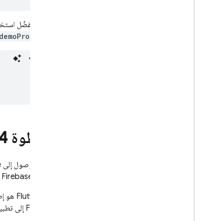
إذا كنت تفضّل است
demoProjectId
الخطوة 4
يمكنك الوصول إلى Firebase في تطبيق Flutter من خلال
منتجات Firebase (على سبيل المثال:
Firebase إلى تطبيق Flutter، سيتم استخدامها في إصدارات تطبيقك على Apple وAndroid والويب.