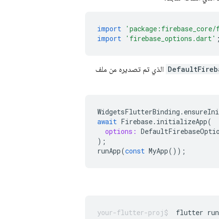
import
'package:firebase_core/
import
'firebase_options.dart'
DefaultFireb
الذي تم تصديره من ملف
WidgetsFlutterBinding
.
ensureIni
await
Firebase
.
initializeApp
(
options:
DefaultFirebaseOpti
);
runApp
(
const
MyApp
());
flutter