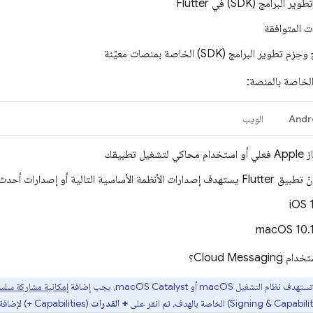
البرامج (SDK) في Flutter
ات المتوافقة
م تطوير البرامج (SDK) الخاصة بمنصات معيّنة
الخاصة بالمنصة:
Andr
الويب
غيل تطبيقك
ت الأنظمة الأساسية التالية أو إصدارات أحدث:
‫iOS 
‫macOS 10.
ستخدام
Cloud Messaging
؟
م التشغيل macOS أو macOS Catalyst، يجب إضافة
إمكانية مشاركة سلسل
+ القدرات
(‎+ Capabilities) لإضافة قدرة جديدة.