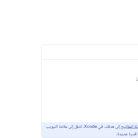
ة المفاتيح
إلى هدفك. في Xcode، انتقِل إلى علامة التبويب