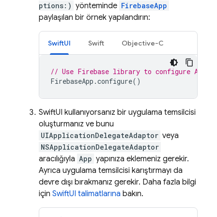
ptions:)
yönteminde
FirebaseApp
paylaşılan bir örnek yapılandırın:
SwiftUI
Swift
Objective-C
// Use Firebase library to configure APIs
FirebaseApp
.
configure
()
SwiftUI kullanıyorsanız bir uygulama temsilcisi
oluşturmanız ve bunu
UIApplicationDelegateAdaptor
veya
NSApplicationDelegateAdaptor
aracılığıyla
App
yapınıza eklemeniz gerekir.
Ayrıca uygulama temsilcisi karıştırmayı da
devre dışı bırakmanız gerekir. Daha fazla bilgi
için
SwiftUI talimatlarına
bakın.