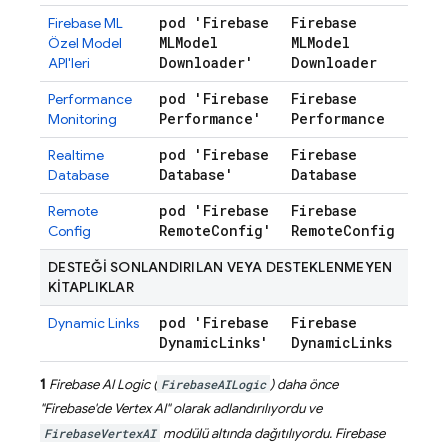
pod 'Firebase
Firebase
Firebase ML
MLModel
MLModel
Özel Model
Downloader'
Downloader
API'leri
pod 'Firebase
Firebase
Performance
Performance'
Performance
Monitoring
pod 'Firebase
Firebase
Realtime
Database'
Database
Database
pod 'Firebase
Firebase
Remote
Remote
Config'
Remote
Config
Config
DESTEĞİ SONLANDIRILAN VEYA DESTEKLENMEYEN
KİTAPLIKLAR
pod 'Firebase
Firebase
Dynamic Links
Dynamic
Links'
Dynamic
Links
1
Firebase AI Logic
(
FirebaseAILogic
) daha önce
"Firebase'de Vertex AI" olarak adlandırılıyordu ve
FirebaseVertexAI
modülü altında dağıtılıyordu.
Firebase