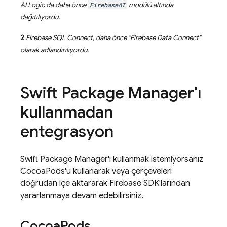
AI Logic
da daha önce
FirebaseAI
modülü altında
dağıtılıyordu.
2
Firebase SQL Connect
, daha önce "
Firebase Data Connect
"
olarak adlandırılıyordu.
Swift Package Manager'ı
kullanmadan
entegrasyon
Swift Package Manager'ı kullanmak istemiyorsanız
CocoaPods'u kullanarak veya çerçeveleri
doğrudan içe aktararak Firebase SDK'larından
yararlanmaya devam edebilirsiniz.
Cocoa
Pods