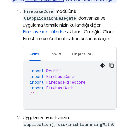
FirebaseCore
modülünü
UIApplicationDelegate
dosyanıza ve
uygulama temsilcinizin kullandığı diğer
Firebase modüllerine
aktarın. Örneğin,
Cloud
Firestore
ve
Authentication
kullanmak için:
SwiftUI
Swift
Objective-C
import
SwiftUI
import
FirebaseCore
import
FirebaseFirestore
import
FirebaseAuth
// ...
Uygulama temsilcinizin
application(_:didFinishLaunchingWithO