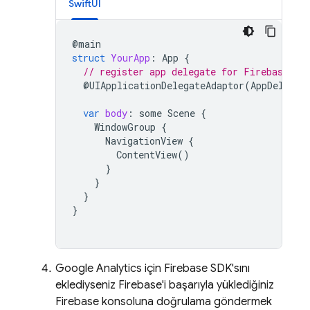
SwiftUI
@
main
struct
YourApp
:
App
{
// register app delegate for Firebase se
@
UIApplicationDelegateAdaptor
(
AppDelegat
var
body
:
some
Scene
{
WindowGroup
{
NavigationView
{
ContentView
()
}
}
}
}
Google Analytics
için Firebase SDK'sını
eklediyseniz Firebase'i başarıyla yüklediğiniz
Firebase
konsoluna doğrulama göndermek