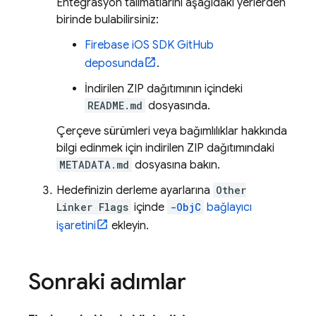
Entegrasyon talimatlarını aşağıdaki yerlerden
birinde bulabilirsiniz:
Firebase iOS SDK GitHub
deposunda
.
İndirilen ZIP dağıtımının içindeki
README.md
dosyasında.
Çerçeve sürümleri veya bağımlılıklar hakkında
bilgi edinmek için indirilen ZIP dağıtımındaki
METADATA.md
dosyasına bakın.
Hedefinizin derleme ayarlarına
Other
Linker Flags
içinde
-ObjC
bağlayıcı
işaretini
ekleyin.
Sonraki adımlar