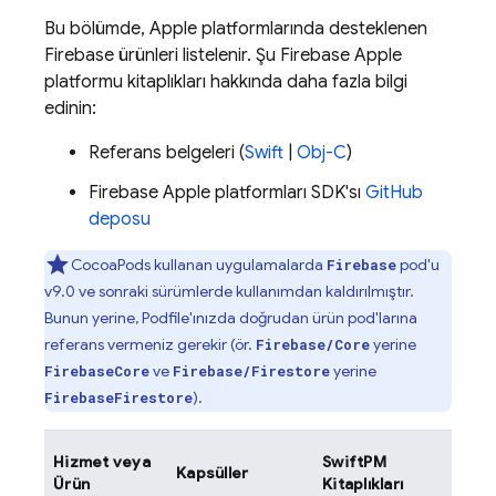
Bu bölümde, Apple platformlarında desteklenen
Firebase ürünleri listelenir. Şu Firebase Apple
platformu kitaplıkları hakkında daha fazla bilgi
edinin:
Referans belgeleri (
Swift
|
Obj-C
)
Firebase Apple platformları SDK'sı
GitHub
deposu
CocoaPods kullanan uygulamalarda
pod'u
Firebase
v9.0 ve sonraki sürümlerde kullanımdan kaldırılmıştır.
Bunun yerine, Podfile'ınızda doğrudan ürün pod'larına
referans vermeniz gerekir (ör.
yerine
Firebase/Core
ve
yerine
FirebaseCore
Firebase/Firestore
).
FirebaseFirestore
Anal
Hizmet veya
SwiftPM
Kapsüller
ekle
Ürün
Kitaplıkları
mi?