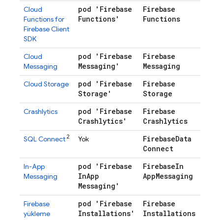
pod 'Firebase
Firebase
Cloud
Functions'
Functions
Functions for
Firebase
Client
SDK
pod 'Firebase
Firebase
Cloud
Messaging'
Messaging
Messaging
pod 'Firebase
Firebase
Cloud Storage
Storage'
Storage
pod 'Firebase
Firebase
Crashlytics
Crashlytics'
Crashlytics
2
Firebase
Data
SQL Connect
Yok
Connect
pod 'Firebase
Firebase
In
In-App
In
App
App
Messaging
Messaging
(zoru
Messaging'
pod 'Firebase
Firebase
Firebase
Installations'
Installations
yükleme