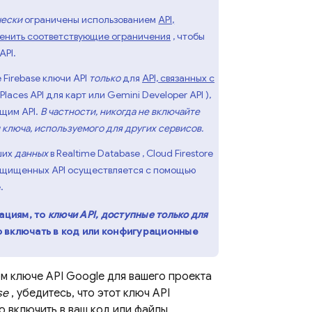
чески
ограничены использованием
API,
енить соответствующие ограничения
, чтобы
API.
 Firebase ключи API
только
для
API, связанных с
Places API для карт или
Gemini Developer API
),
ющим API.
В частности, никогда не включайте
ключа, используемого для других сервисов.
ших
данных
в
Realtime Database
,
Cloud Firestore
защищенных API осуществляется с помощью
.
ациям, то
ключи API, доступные только для
о включать в код или конфигурационные
 ключе API Google для вашего проекта
se
, убедитесь, что этот ключ API
 включить в ваш код или файлы