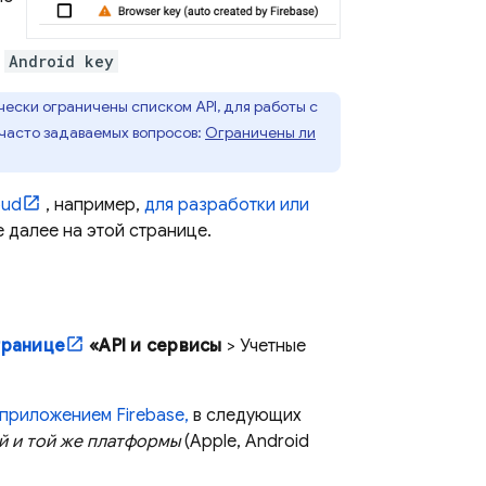
е
Android key
чески ограничены списком API, для работы с
 часто задаваемых вопросов:
Ограничены ли
oud
, например,
для разработки или
е далее на этой странице.
транице
«API и сервисы
> Учетные
 приложением Firebase,
в следующих
й и той же платформы
(Apple, Android