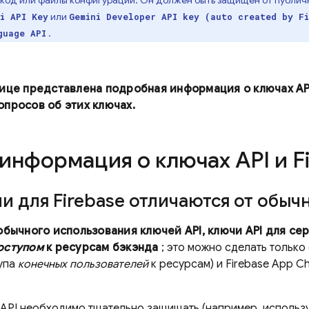
ш код или файлы конфигурации. Он должен быть защищен от публич
или
i API Key
Gemini Developer API key (auto created by F
.
guage API
ице представлена ​​подробная информация о ключах API
опросов об этих ключах.
информация о ключах API и F
и для Firebase отличаются от обыч
обычного использования ключей API, ключи API для се
оступом
к ресурсам бэкэнда
; это можно сделать тольк
упа
конечных пользователей
к ресурсам) и
Firebase App C
API необходимо тщательно защищать (например, использу