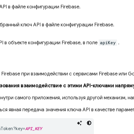
PI в файле конфигурации Firebase.
ранный ключ API в файле конфигурации Firebase.
 в объекте конфигурации Firebase, в поле
apiKey
.
Firebase при взаимодействии с сервисами Firebase или Go
зования взаимодействие с этими API-ключами напряму
внутри самого приложения, используя другой механизм, н
ться явная передача значения ключа API в качестве парам
mToken?key=
API_KEY