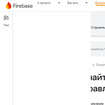
Строить
Бегать
Докум
Documentation
Чат
Обзор
Основы рекламы
ИИ
Строить
Основы рекламы
Firebase
Docum
Начало работы с Firebase
Узнай
управ
Управляйте своими
проектами Firebase
Понимание проектов Firebase
Настройка рабочих процессов
Содержание