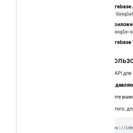
Firebase
В
Google
Приложен
google-s
Firebase
Использо
Ключи API для 
Для подавляю
Обратите вним
Кроме того, дл
https://ide