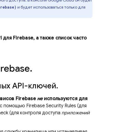
ного доступа. В консоли
Google Cloud
он будет
и будет использоваться только для
irebase)
 для Firebase, а также список часто
irebase
.
ных API-ключей
.
рвисов Firebase
не
используются для
о с помощью
Firebase Security Rules
(для
heck
(для контроля доступа
приложений
я службу хранилища или устанавливая