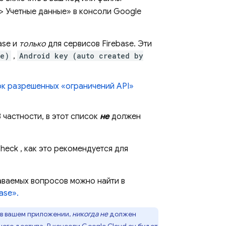
> Учетные данные» в консоли
Google
ase и
только
для сервисов Firebase. Эти
se)
,
Android key (auto created by
сок разрешенных «ограничений API»
В частности, в этот список
не
должен
heck
, как это рекомендуется для
аваемых вопросов можно найти в
ase».
в вашем приложении,
никогда не
должен