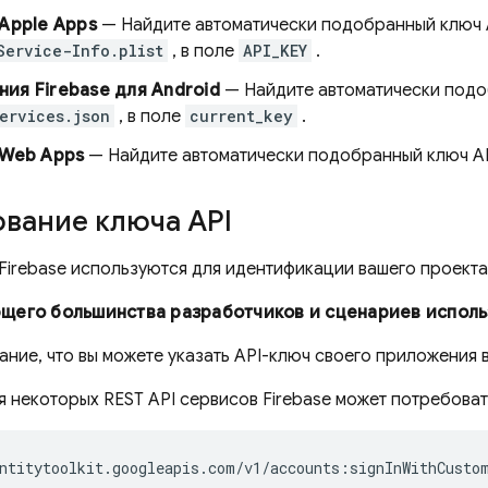
 Apple Apps
— Найдите автоматически подобранный ключ A
Service-Info.plist
, в поле
API_KEY
.
ия Firebase для Android
— Найдите автоматически подоб
ervices.json
, в поле
current_key
.
 Web Apps
— Найдите автоматически подобранный ключ API
вание ключа API
Firebase используются для идентификации вашего проекта 
щего большинства разработчиков и сценариев исполь
ание, что вы можете указать API-ключ своего приложения 
я некоторых REST API сервисов Firebase может потребова
ntitytoolkit.googleapis.com/v1/accounts:signInWithCusto