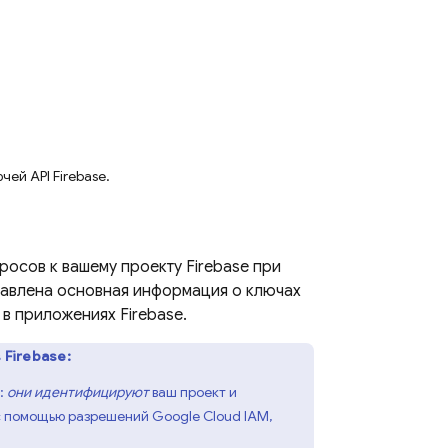
ей API Firebase.
росов к вашему проекту Firebase при
авлена ​​основная информация о ключах
в приложениях Firebase.
 Firebase:
:
они идентифицируют
ваш проект и
с помощью разрешений
Google Cloud
IAM,