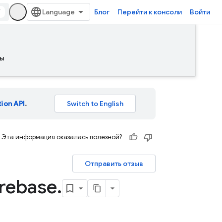
/
Блог
Перейти к консоли
Войти
ы
tion API
.
Эта информация оказалась полезной?
Отправить отзыв
rebase
.