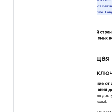
включаться в ва
называться
Gemin
Generative Lan
На этой стран
задаваемых в
Общая 
API-ключ
В отличие от 
управления
д
контроля дост
к ресурсам).
Обычно ключи 