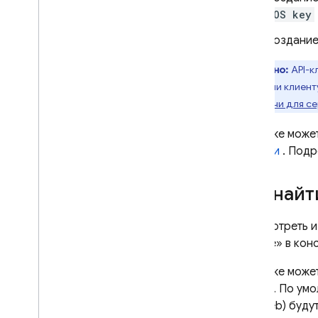
iOS key
Создание
Важно:
API-к
которыми клиенту
API-ключи для се
Вы также може
отладки
. Подр
Как найт
Просмотреть и
данные» в кон
Вы также может
местах. По ум
или Web) будут