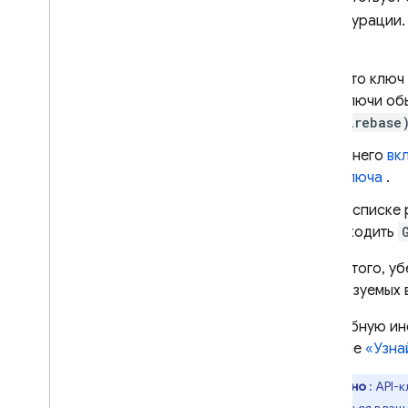
конфигурации.
Cloud
.
Это ключ 
ключи об
Firebase
В него
вк
ключа
.
В списке
входить
Кроме того, уб
используемых в
Подробную инф
разделе
«Узна
Важно
: API-