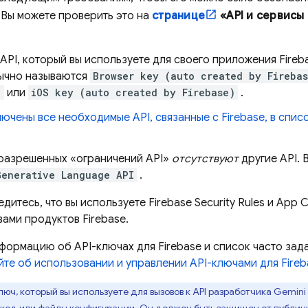
 Вы можете проверить это на
странице
«API и сервисы
API, который вы используете для своего приложения Fireb
ычно называются
Browser key (auto created by Fireba
)
или
iOS key (auto created by Firebase)
.
лючены все необходимые API, связанные с Firebase, в спи
 разрешенных «ограничений API»
отсутствуют
другие API. 
Generative Language API
.
едитесь, что вы используете
Firebase Security Rules
и
App C
ами продуктов Firebase.
ормацию об API-ключах для Firebase и список часто зад
йте об использовании и управлении API-ключами для Fireb
ключ, который вы используете для вызовов к
API разработчика Gemini