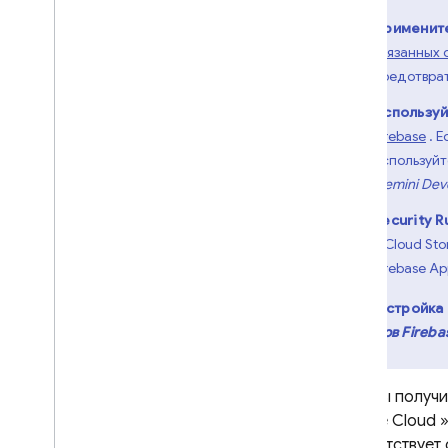
Используйте Терраформ
Примените
Используйте Центр
связанных с
проектирования
предотврат
приложений (ADC)
.
Используйте SDK
Используй
администратора
Firebase
. Е
используй
Управление доступом к
проекту (IAM)
Gemini Deve
Обзор
Security R
Роли
и
Cloud Sto
Разрешения
Firebase A
Если настройка
Платформы и фреймворки
сервисов Fireba
файлы.
Если вы получ
Google Cloud
соответствует