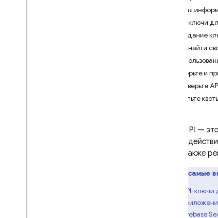
разработки
Общая информац
Настройка нескольких проектов
API-ключи дл
Общие сведения о выставлении
Создание кл
счетов
Как найти св
Узнайте о ключах API для
Firebase
Использован
Узнайте о местах хранения
Проверьте и п
продуктов и ресурсов
.
Проверьте AP
Управление установками
Усильте квот
Firebase
Настройка интеграций
Ключ API — это
Как экспортировать данные в
взаимодействии
Big
Query
API, а также 
Экспорт данных в Cloud
Logging
Вот самые в
Импортировать сегменты
API-ключи 
Управляйте проектами
приложение
программно
Firebase Se
Используйте REST API