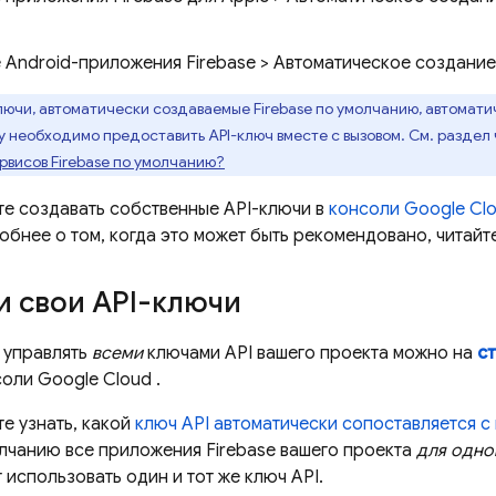
 Android-приложения Firebase > Автоматическое создани
лючи, автоматически создаваемые Firebase по умолчанию, автомати
 необходимо предоставить API-ключ вместе с вызовом. См. раздел
рвисов Firebase по умолчанию?
те создавать собственные API-ключи в
консоли
Google Cl
обнее о том, когда это может быть рекомендовано, читайт
и свои API-ключи
 управлять
всеми
ключами API вашего проекта можно на
с
соли
Google Cloud
.
е узнать, какой
ключ API автоматически сопоставляется с
олчанию все приложения Firebase вашего проекта
для одно
 использовать один и тот же ключ API.