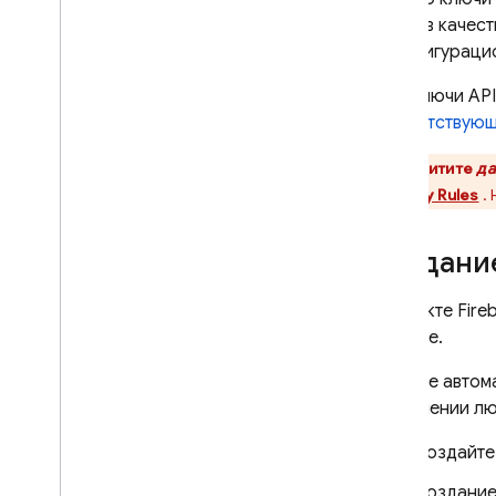
ключи в качест
в конфигураци
Хотя ключи API
соответствующ
Защитите
да
Security Rules
. 
Создани
В проекте Fire
Firebase.
Firebase автом
выполнении лю
Создайте 
Создание