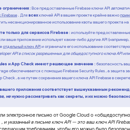
 ограничения
: Все предоставленные Firebase ключи API
автомати
 Firebase
. Для
всех
ключей API в вашем проекте крайне важно
прим
ить несанкционированное использование квоты вашего проекта на 
те только для сервисов Firebase
: используйте предоставленные
сли ваше приложение использует какие-либо другие API (например, 
те
отдельный ключ API
и ограничьте его использование соответству
loper API
в список разрешенных для общедоступного ключа API или 
ules
и
App Check
имеют решающее значение
: безопасность ва
rage
обеспечивается с помощью
Firebase Security Rules
, а защита 
pp Check
, а не путем сохранения вашего ключа API Firebase в секрете
 вашего приложения соответствует вышеуказанным рекоменд
se,
не
нужно рассматривать как секреты, и их можно безопасн
или электронное письмо от
Google Cloud
о «общедоступном
»
, и указанный в письме ключ API — это ваш ключ API Fireba
 следующим требованиям, чтобы его можно было безопасно