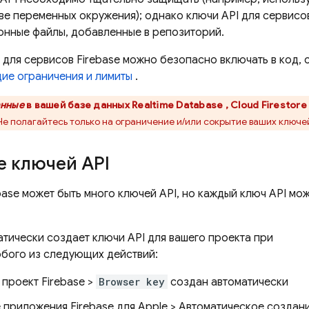
ве переменных окружения); однако ключи API для сервисов
онные файлы, добавленные в репозиторий.
 для сервисов Firebase можно безопасно включать в код,
ие ограничения и лимиты
.
нные
в вашей базе данных
Realtime Database
,
Cloud Firestore
Не полагайтесь только на ограничение и/или сокрытие ваших ключей
е ключей API
base может быть много ключей API, но каждый ключ API мо
атически создает ключи API для вашего проекта при
бого из следующих действий:
проект Firebase >
Browser key
создан автоматически
 приложения Firebase для Apple > Автоматическое создан