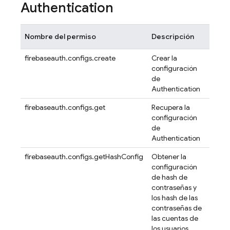
Authentication
Nombre del permiso
Descripción
firebaseauth.configs.create
Crear la
configuración
de
Authentication
firebaseauth.configs.get
Recupera la
configuración
de
Authentication
firebaseauth.configs.getHashConfig
Obtener la
configuración
de hash de
contraseñas y
los hash de las
contraseñas de
las cuentas de
los usuarios