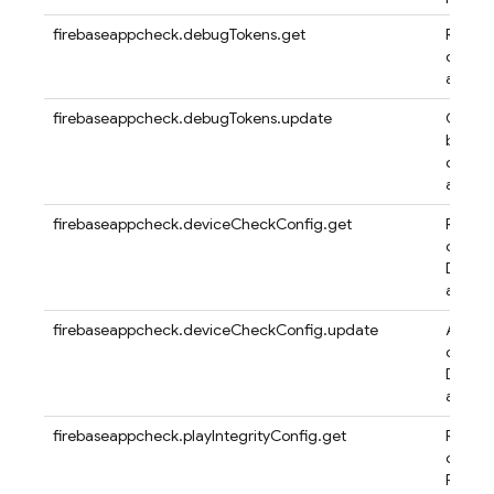
firebaseappcheck.debugTokens.get
Recupe
depura
app
firebaseappcheck.debugTokens.update
Crea, 
borra 
depura
app
firebaseappcheck.deviceCheckConfig.get
Recupe
config
Device
app
firebaseappcheck.deviceCheckConfig.update
Actuali
config
Device
app
firebaseappcheck.playIntegrityConfig.get
Recupe
config
Play In