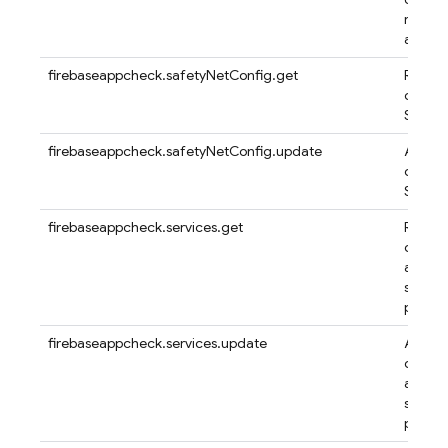
reCAPT
app
firebaseappcheck.safetyNetConfig.get
Recupe
config
Safety
firebaseappcheck.safetyNetConfig.update
Actuali
config
Safety
firebaseappcheck.services.get
Recupe
config
aplica
servici
proyec
firebaseappcheck.services.update
Actual
de con
aplica
servici
proyec