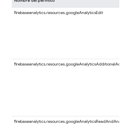
Nombre del permiso
firebaseanalytics.resources.googleAnalyticsEdit
firebaseanalytics.resources.googleAnalyticsAdditionalAccess
firebaseanalytics.resources.googleAnalyticsReadAndAnalyze