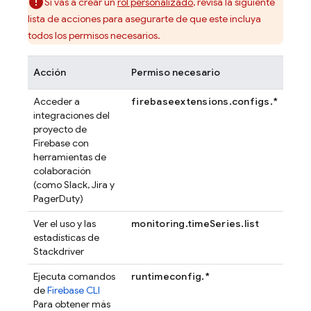
Si vas a crear un
rol personalizado
, revisa la siguiente
lista de acciones para asegurarte de que este incluya
todos los permisos necesarios.
Acción
Permiso necesario
Acceder a
firebaseextensions.configs.*
integraciones del
proyecto de
Firebase con
herramientas de
colaboración
(como Slack, Jira y
PagerDuty)
Ver el uso y las
monitoring.timeSeries.list
estadísticas de
Stackdriver
Ejecuta comandos
runtimeconfig.*
de
Firebase
CLI
Para obtener más