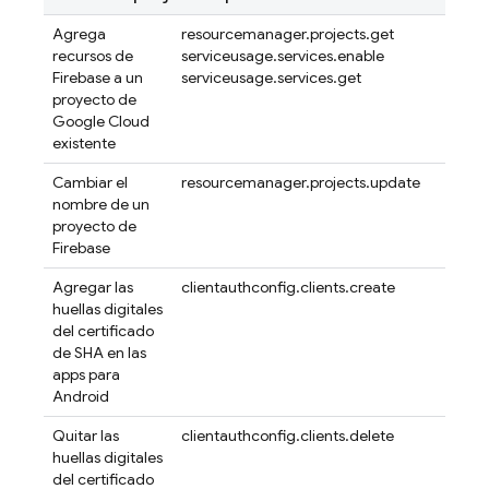
Agrega
resourcemanager.projects.get
recursos de
serviceusage.services.enable
Firebase a un
serviceusage.services.get
proyecto de
Google Cloud
existente
Cambiar el
resourcemanager.projects.update
nombre de un
proyecto de
Firebase
Agregar las
clientauthconfig.clients.create
huellas digitales
del certificado
de SHA en las
apps para
Android
Quitar las
clientauthconfig.clients.delete
huellas digitales
del certificado