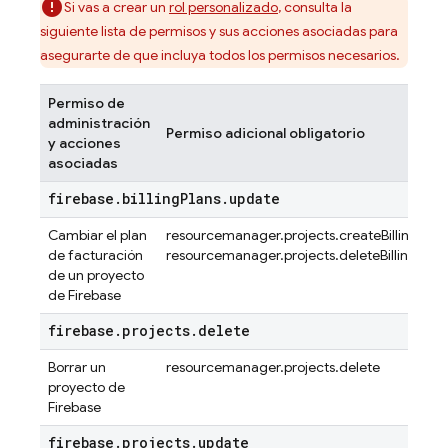
Si vas a crear un
rol personalizado
, consulta la
siguiente lista de permisos y sus acciones asociadas para
asegurarte de que incluya todos los permisos necesarios.
Permiso de
administración
Permiso adicional obligatorio
y acciones
asociadas
firebase
.
billing
Plans
.
update
Cambiar el plan
resourcemanager.projects.createBillingAss
de facturación
resourcemanager.projects.deleteBillingAss
de un proyecto
de Firebase
firebase
.
projects
.
delete
Borrar un
resourcemanager.projects.delete
proyecto de
Firebase
firebase
.
projects
.
update