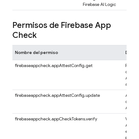
Firebase AI Logic
Permisos de
Firebase App
Check
Nombre del permiso
Descr
firebaseappcheck.appAttestConfig.get
Recupe
config
App At
app
firebaseappcheck.appAttestConfig.update
Actuali
config
Attest
firebaseappcheck.appCheckTokens.verify
Verific
App C
emitie
proyec