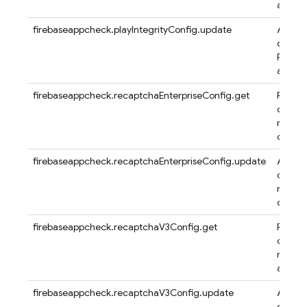
app
firebaseappcheck.playIntegrityConfig.update
Actuali
config
Play In
app
firebaseappcheck.recaptchaEnterpriseConfig.get
Recupe
config
reCAPT
de una
firebaseappcheck.recaptchaEnterpriseConfig.update
Actuali
config
reCAPT
de una
firebaseappcheck.recaptchaV3Config.get
Recupe
config
reCAPT
app
firebaseappcheck.recaptchaV3Config.update
Actuali
config