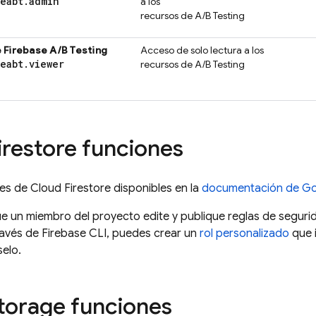
seabt
.
admin
a los
recursos de
A/B Testing
e
Firebase A/B Testing
Acceso de solo lectura a los
seabt
.
viewer
recursos de
A/B Testing
irestore
funciones
les de
Cloud Firestore
disponibles en la
documentación de
Go
ue un miembro del proyecto edite y publique reglas de segur
ravés de
Firebase
CLI, puedes crear un
rol personalizado
que 
selo.
torage
funciones