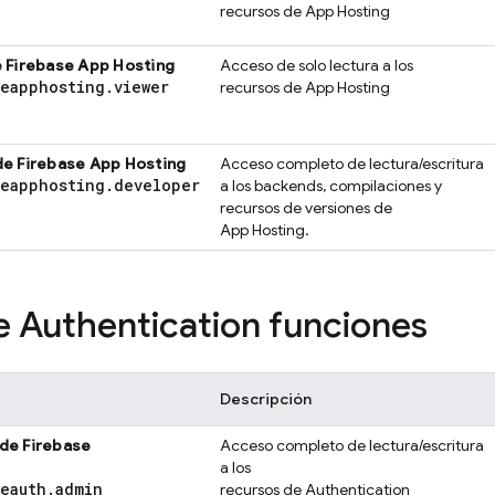
recursos de
App Hosting
e
Firebase App Hosting
Acceso de solo lectura a los
seapphosting
.
viewer
recursos de
App Hosting
de
Firebase App Hosting
Acceso completo de lectura/escritura
seapphosting
.
developer
a los backends, compilaciones y
recursos de versiones de
App Hosting
.
e Authentication
funciones
Descripción
 de
Firebase
Acceso completo de lectura/escritura
a los
seauth
.
admin
recursos de
Authentication