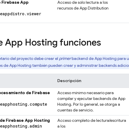
e
Firebase App
Acceso de solo lectura a los
recursos de
App Distribution
seappdistro
.
viewer
e App Hosting
funciones
etario del proyecto debe crear el
primer
backend de
App Hosting
para u
es de
App Hosting
también pueden crear y administrar backends adicio
Descripción
rocesamiento de
Firebase
Acceso mínimo necesario para
compilar y ejecutar backends de
App
seapphosting
.
compute
Hosting
. Por lo general, se otorga a
cuentas de servicio.
 de
Firebase App Hosting
Acceso completo de lectura/escritura
seapphosting
.
admin
a los