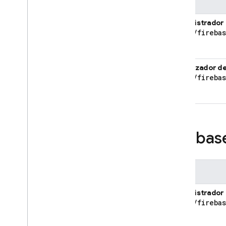
Usar Terraform
Rol
Usa Application Design
Administrador
Center (ADC)
roles
/
fireba
Usa el SDK de Admin
Administrar acceso al
proyecto (IAM)
Visualizador d
roles
/
fireba
Descripción general
Funciones
Descripción general
Funciones de propietario
,
editor y visualizador
Fireba
Roles predefinidos de Firebase
Descripción general
Funciones a nivel de
Rol
Firebase
Funciones de categoría del
Administrador
producto
roles
/
fireba
Funciones a nivel del
producto