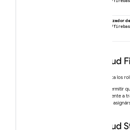
roles
/
fireba
(beta)
Visualizador d
roles
/
fireba
(beta)
Cloud F
Consulta los ro
Para permitir q
implemente a t
y luego asignár
Cloud S