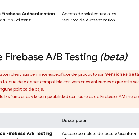
e
Firebase Authentication
Acceso de solo lectura a los
seauth
.
viewer
recursos de
Authentication
e
Firebase A
/
B Testing
(beta)
stos roles y sus permisos específicos del producto son
versiones beta
al que deje de ser compatible con versiones anteriores o que esta sea 
nguna política de baja.
de las funciones y la compatibilidad con los roles de Firebase IAM mejo
Descripción
 de
Firebase A/B Testing
Acceso completo de lectura/escritura