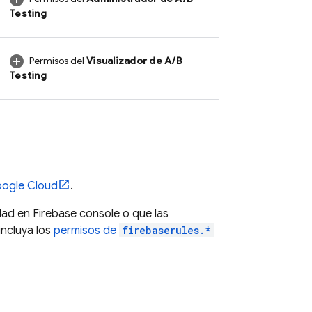
Testing
Permisos del
Visualizador de
A/B
Testing
ogle Cloud
.
idad en
Firebase
console o que las
incluya los
permisos de
firebaserules.*