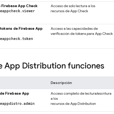
e
Firebase App Check
Acceso de solo lectura a los
seappcheck
.
viewer
recursos de
App Check
 tokens de
Firebase App
Acceso a las capacidades de
verificación de tokens para
App Check
seappcheck
.
token
e App Distribution
funciones
Descripción
 de
Firebase App
Acceso completo de lectura/escritura
a los
seappdistro
.
admin
recursos de
App Distribution