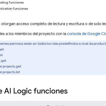
osting funciones
tication funciones
 otorgan acceso completo de lectura y escritura o de solo l
les a los miembros del proyecto con la
consola de
Google Cl
ientes permisos están en
todos
los roles predefinidos a nivel de produc
get
ist
s.get
r.projects.get
.projects.list
e AI Logic
funciones