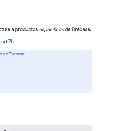
ectura a productos
específicos
de Firebase.
oud
.
to de Firebase: