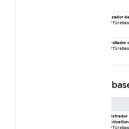
Visualizador d
roles
/
fireba
Desarrollador 
roles
/
fireba
Firebas
Rol
Administrador
Authentication
roles
/
fireba