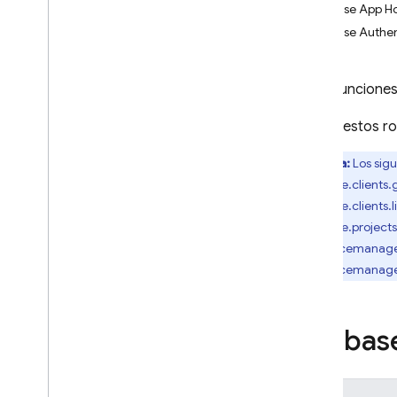
Configurar flujos de trabajo de
Firebase App H
desarrollo
Firebase Authen
Configura varios proyectos
Comprender la facturación
Estas funciones
Más información sobre las claves
de API para Firebase
Asigna estos ro
Más información sobre las
ubicaciones de los productos y
recursos
Nota:
Los sigu
- firebase.clients.
Administra las instalaciones de
Firebase
- firebase.clients.l
- firebase.project
Configura las integraciones
- resourcemanage
Exportar datos a Big
Query
- resourcemanager
Exporta datos a Cloud Logging
Cómo importar segmentos
Firebas
Administrar proyectos de
manera programática
Usa la API de REST