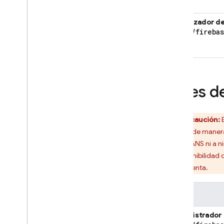
Visualizador d
roles
/
fireba
Roles d
Precaución:
E
cambie de manera t
ningún ANS ni a ni
La disponibilidad 
herramienta.
Rol
Administrador