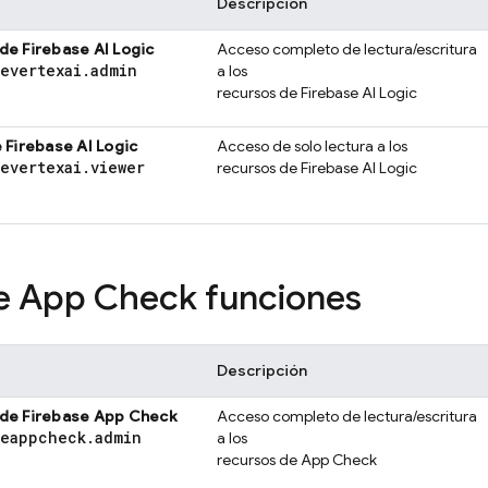
Descripción
 de
Firebase AI Logic
Acceso completo de lectura/escritura
severtexai
.
admin
a los
recursos de
Firebase AI Logic
e
Firebase AI Logic
Acceso de solo lectura a los
severtexai
.
viewer
recursos de
Firebase AI Logic
se App Check
funciones
Descripción
 de
Firebase App Check
Acceso completo de lectura/escritura
seappcheck
.
admin
a los
recursos de
App Check