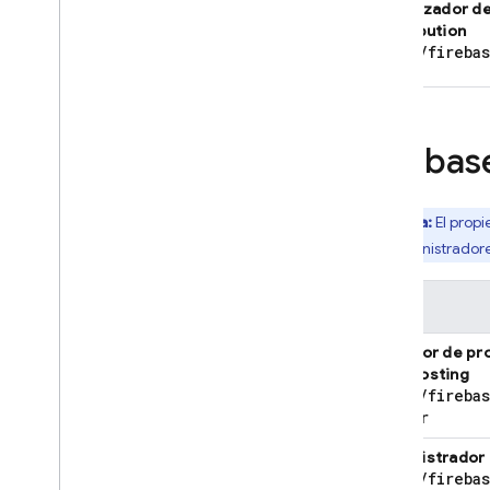
Visualizador d
Distribution
roles
/
fireba
Firebas
Nota:
El propi
los administrador
Rol
Ejecutor de p
App Hosting
roles
/
fireba
Runner
Administrador
roles
/
fireba