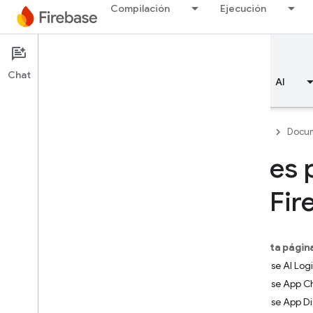
Compilación
Ejecución
Documentation
Chat
Descripción general
Aspectos básicos
AI
Firebase
Docum
Roles 
Aspectos básicos
de Fir
Primeros pasos con Firebase
En esta págin
Administra proyectos de
Firebase AI Log
Firebase
Firebase App C
Información sobre los proyectos
de Firebase
Firebase App Di