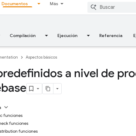
Documentos
Más
Compilación
Ejecución
Referencia
E
entation
Aspectos básicos
predefinidos a nivel de pr
ebase
a
ic funciones
heck funciones
stribution funciones