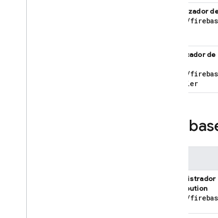
Funciones personalizadas
Visualizador d
Permisos
roles
/
fireba
Plataformas y frameworks
Verificador de
Check
roles
/
fireba
Verifier
Firebas
Rol
Administrador
Distribution
roles
/
fireba