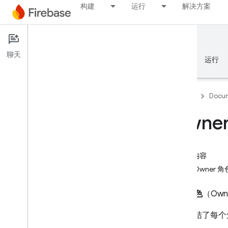
构建
运行
解决方案
Documentation
聊天
概览
基础知识
AI
构建
运行
Firebase
Docum
Owner
基础知识
本页内容
Firebase 使用入门
分配 Owner 
管理您的 Firebase 项目
基本角色
（Own
了解 Firebase 项目
设置开发工作流
下表总结了每个
配置多个项目