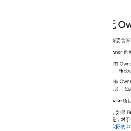
角色
概览
Owner、Editor 和 Viewer 角
分配 O
色
Firebase 预定义角色
为了确保妥善管理 
自定义角色
权限
拥有 Owner 
平台和框架
拥有 Ow
员，Fir
拥有 Ow
成员。 
为 Fireba
请注意，如果 Fi
务。但是，对于
己分配
实际的 O