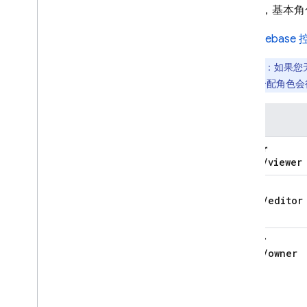
请注意，基本角
了解账单
了解 Firebase 的 API 密钥
使用
Firebase
了解产品和资源的位置
注意
：如果您
管理 Firebase 安装
控制台分配角色会
设置集成
将数据导出到 Big
Query 中
角色
将数据导出到 Cloud Logging
导入细分
Viewer
roles
/
viewer
以程序化方式管理项目
Editor
使用 REST API
roles
/
editor
使用 Terraform
使用 App Design Center
Owner
(ADC)
roles
/
owner
使用 Admin SDK
管理项目访问权限 (IAM)
概览