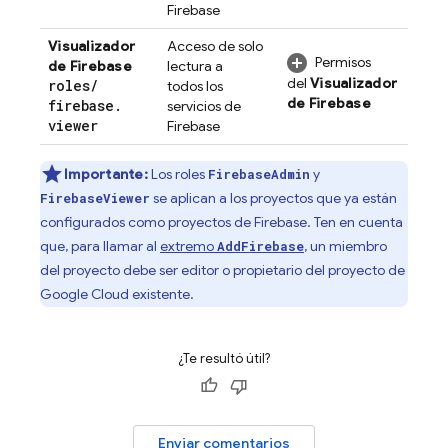
Firebase
Visualizador
Acceso de solo
Permisos
de Firebase
lectura a
del
Visualizador
roles
/
todos los
de Firebase
firebase
.
servicios de
viewer
Firebase
Importante:
Los roles
y
FirebaseAdmin
se aplican a los proyectos que ya están
FirebaseViewer
configurados como proyectos de Firebase. Ten en cuenta
que, para llamar al
extremo
, un miembro
AddFirebase
del proyecto debe ser editor o propietario del proyecto de
Google Cloud
existente.
¿Te resultó útil?
Enviar comentarios