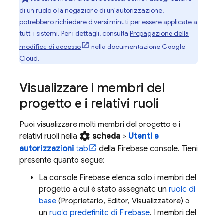
di un ruolo o la negazione di un'autorizzazione,
potrebbero richiedere diversi minuti per essere applicate a
tutti i sistemi. Per i dettagli, consulta
Propagazione della
modifica di accesso
nella documentazione
Google
Cloud
.
Visualizzare i membri del
progetto e i relativi ruoli
Puoi visualizzare molti membri del progetto e i
settings
relativi ruoli nella
scheda
>
Utenti e
autorizzazioni
tab
della
Firebase
console. Tieni
presente quanto segue:
La console
Firebase
elenca solo i membri del
progetto a cui è stato assegnato un
ruolo di
base
(Proprietario, Editor, Visualizzatore) o
un
ruolo predefinito di Firebase
. I membri del