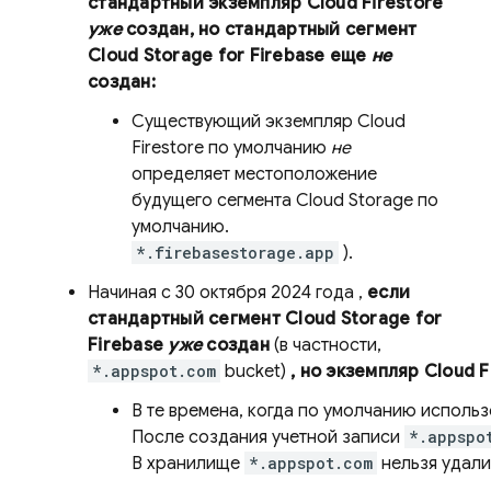
стандартный экземпляр
Cloud Firestore
уже
создан, но стандартный сегмент
Cloud Storage
for Firebase еще
не
создан:
Существующий экземпляр
Cloud
Firestore
по умолчанию
не
определяет местоположение
будущего сегмента
Cloud Storage
по
умолчанию.
*.firebasestorage.app
).
Начиная
с 30 октября 2024 года
,
если
стандартный сегмент
Cloud Storage
for
Firebase
уже
создан
(в частности,
*.appspot.com
bucket)
, но экземпляр
Cloud F
В те времена, когда по умолчанию исполь
После создания учетной записи
*.appspo
В хранилище
*.appspot.com
нельзя удал