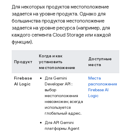
Для некоторых продуктов местоположение
задается на уровне продукта. Однако для
большинства продуктов местоположение
задается на уровне ресурса (например, для
каждого сегмента
Cloud Storage
или каждой
функции).
Когда и как
Доступные
Продукт
установить
места
местоположение
Firebase
Для
Gemini
Места
AI Logic
Developer API
:
расположения
выбор
Firebase AI
местоположения
Logic
невозможен; всегда
используется
глобальный адрес.
Для
API Gemini
платформы Agent