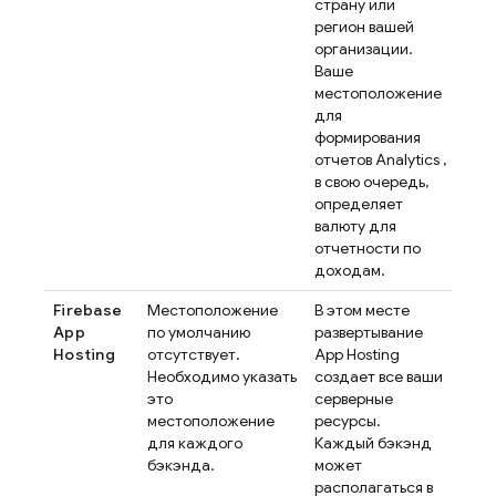
страну или
регион вашей
организации.
Ваше
местоположение
для
формирования
отчетов
Analytics
,
в свою очередь,
определяет
валюту для
отчетности по
доходам.
Firebase
Местоположение
В этом месте
App
по умолчанию
развертывание
Hosting
отсутствует.
App Hosting
Необходимо указать
создает все ваши
это
серверные
местоположение
ресурсы.
для каждого
Каждый бэкэнд
бэкэнда.
может
располагаться в