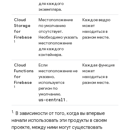
для каждого
экземпляра.
Cloud
Местоположение
Каждое ведро
Storage
по умолчанию
может
for
отсутствует.
находиться в
Firebase
Необходимо указать
разном месте.
1
местоположение
для каждого
контейнера.
Cloud
Если
Каждая функция
Functions
местоположение не
может
for
указано,
находиться в
Firebase
используется
разном месте.
1
регион по
умолчанию.
us-central1
.
1.
В зависимости от того, когда вы впервые
начали использовать эти продукты в своем
проекте, между ними могут существовать