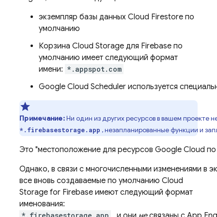
экземпляр базы данных
Cloud Firestore
по
умолчанию
Корзина
Cloud Storage
для Firebase по
умолчанию имеет следующий формат
имени:
*.appspot.com
Google
Cloud Scheduler
используется специальн
Примечание:
Ни один из других ресурсов в вашем проекте 
, незапланированные функции и зап
*.firebasestorage.app
Это "местоположение для ресурсов
Google Cloud
по 
Однако, в связи с многочисленными изменениями в э
все вновь создаваемые по умолчанию
Cloud
Storage
for Firebase имеют следующий формат
именования:
*.firebasestorage.app
, и они
не
связаны с
App Eng