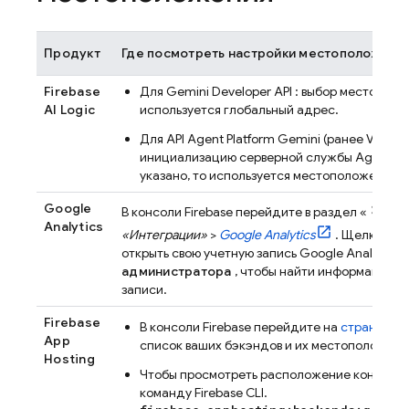
Продукт
Где посмотреть настройки местоположени
Firebase
Для
Gemini Developer API
: выбор местополо
AI Logic
используется глобальный адрес.
Для
API
Agent Platform
Gemini (ранее Vertex 
инициализацию серверной службы
Agent Pl
указано, то используется местоположение 
settings
Google
В консоли
Firebase
перейдите в раздел «
» 
Analytics
«Интеграции»
>
Google Analytics
. Щелкните 
открыть свою учетную запись
Google Analytics
,
администратора
, чтобы найти информацию о
записи.
Firebase
В консоли
Firebase
перейдите на
страницу
A
App
список ваших бэкэндов и их местоположени
Hosting
Чтобы просмотреть расположение конкретн
команду
Firebase
CLI.