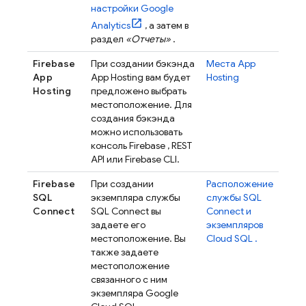
настройки
Google
Analytics
, а затем в
раздел
«Отчеты»
.
Firebase
При создании бэкэнда
Места
App
App
App Hosting
вам будет
Hosting
Hosting
предложено выбрать
местоположение. Для
создания бэкэнда
можно использовать
консоль
Firebase
, REST
API или
Firebase
CLI.
Firebase
При создании
Расположение
SQL
экземпляра службы
службы
SQL
Connect
SQL Connect
вы
Connect
и
задаете его
экземпляров
местоположение. Вы
Cloud SQL
.
также задаете
местоположение
связанного с ним
экземпляра
Google