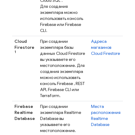
Cloud SQL
.
Для создания
экземпляра можно
использовать консоль
Firebase
или
Firebase
CLI.
Cloud
При создании
Адреса
Firestore
экземпляра базы
магазинов
1
данных
Cloud Firestore
Cloud Firestore
вы указываете его
местоположение. Для
создания экземпляра
можно использовать
консоль
Firebase
, REST
API,
Firebase
CLI или
Terraform.
Firebase
При создании
Места
Realtime
экземпляра
Realtime
расположения
Database
Database
вы
Realtime
указываете его
Database
местоположение.