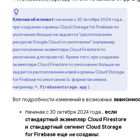
Ключевой момент:
начиная с
30 октября 2024 года
,
при создании корзины
Cloud Storage
for Firebase по
умолчанию больше не задается "расположение
ресурсов
Google Cloud
по умолчанию" (например,
расположение экземпляра
Cloud Firestore
по
умолчанию для проекта). Кроме того, при создании
экземпляра
Cloud Firestore
по умолчанию больше не
задается расположение новой корзины
Cloud Storage
for Firebase по умолчанию (с форматом имени,
например,
).
*.firebasestorage.app
Вот подробности изменений в возможных
зависимо
Начиная
с 30 октября 2024 года
,
если
стандартный экземпляр
Cloud Firestore
и стандартный сегмент
Cloud Storage
for Firebase еще
не
созданы: