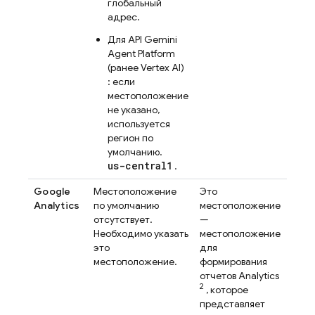
глобальный
адрес.
Для
API Gemini
Agent Platform
(ранее Vertex AI)
: если
местоположение
не указано,
используется
регион по
умолчанию.
us-central1
.
Google
Местоположение
Это
Analytics
по умолчанию
местоположение
отсутствует.
—
Необходимо указать
местоположение
это
для
местоположение.
формирования
отчетов
Analytics
2
, которое
представляет