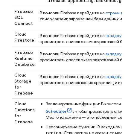
firebase apphosting:backends:get -
Firebase
В консоли
Firebase
перейдите на
страницу
SQL
SQL
список экземпляров вашей базы данных и их м
Connect
Cloud
В консоли
Firebase
перейдите на
вкладку «
Дан
Firestore
просмотреть список экземпляров вашей базы д
Firebase
В консоли
Firebase
перейдите на
вкладку
«Дан
Realtime
просмотреть список экземпляров вашей базы д
Database
Cloud
В консоли
Firebase
перейдите на
вкладку «
Фай
Storage
просмотреть список ваших хранилищ и их мес
for
Firebase
Cloud
Запланированные функции: В консоли
Googl
Functions
Scheduler
, чтобы просмотреть список т
for
Местоположение — это последний сегмент 
Firebase
Непланируемые функции: В исходном коде 
region
. Если регион не указан, то местоп