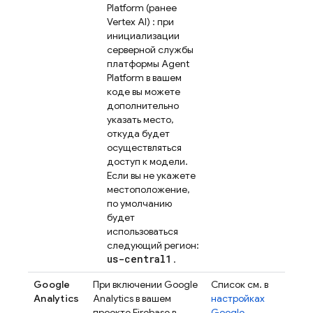
Platform
(ранее
Vertex AI)
: при
инициализации
серверной службы
платформы Agent
Platform
в вашем
коде вы можете
дополнительно
указать место,
откуда будет
осуществляться
доступ к модели.
Если вы не укажете
местоположение,
по умолчанию
будет
использоваться
следующий регион:
us-central1
.
Google
При включении
Google
Список см. в
Analytics
Analytics
в вашем
настройках
проекте Firebase в
Google