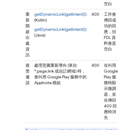
空白
重
getDynamicLink(getIntent())
400
工作會
否*
新
(Kotlin)
傳回成
開
功的回
getDynamicLink(getIntent())
啟
應，但
(Java)
出
FDL 資
處
料會是
資
空白
訊
接
處理意圖重新導向 (來自
400
在叫用
否*
受
*.page.link 或自訂網域) 時，
Google
邀
會叫用 Google Play 服務中的
Play 服
請
AppInvite 模組
務時顯
示微調
器，並
在傳回
400 回
應時消
失