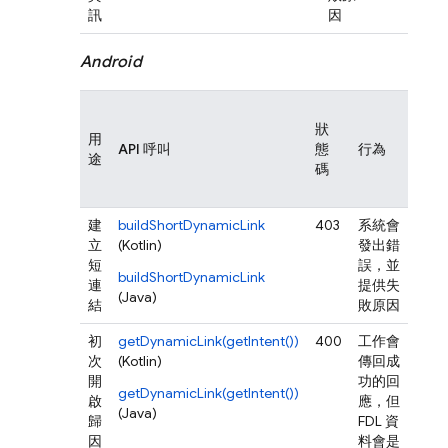
訊
因
Android
應
狀
程
用
API 呼叫
態
行為
是
途
碼
會
機
建
buildShortDynamicLink
403
系統會
否*
立
(Kotlin)
發出錯
短
誤，並
buildShortDynamicLink
連
提供失
(Java)
結
敗原因
初
getDynamicLink(getIntent())
400
工作會
否*
次
(Kotlin)
傳回成
開
功的回
getDynamicLink(getIntent())
啟
應，但
(Java)
歸
FDL 資
因
料會是