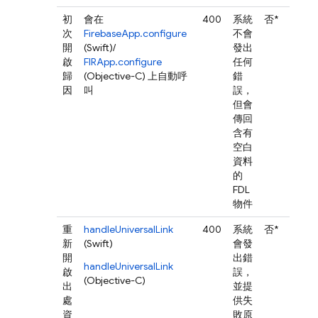
初
會在
400
系統
否*
次
FirebaseApp.configure
不會
開
(Swift)/
發出
啟
FIRApp.configure
任何
歸
(Objective-C) 上自動呼
錯
因
叫
誤，
但會
傳回
含有
空白
資料
的
FDL
物件
重
handleUniversalLink
400
系統
否*
新
(Swift)
會發
開
出錯
handleUniversalLink
啟
誤，
(Objective-C)
出
並提
處
供失
資
敗原