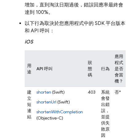
增加，直到淘汰日期過後，錯誤回應率最終會
達到 100%。
以下行為取決於您應用程式中的 SDK 平台版本
和 API 呼叫：
iOS
應用
狀
程式
用
API 呼叫
態
行為
是否
途
碼
會當
機？
建
shorten
(Swift)
403
系統
否*
立
會發
shortenUrl
(Swift)
短
出錯
連
誤，
shortenWithCompletion
結
並提
(Objective-C)
供失
敗原
因