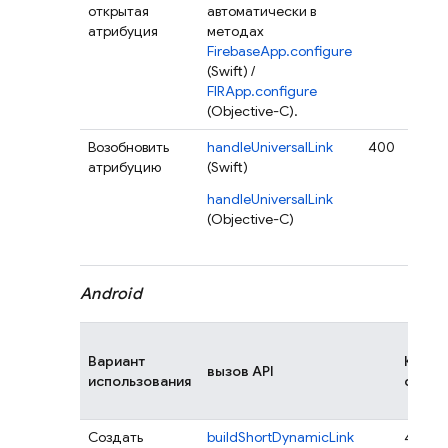
открытая
автоматически в
атрибуция
методах
FirebaseApp.configure
(Swift) /
FIRApp.configure
(Objective-C).
Возобновить
handleUniversalLink
400
атрибуцию
(Swift)
handleUniversalLink
(Objective-C)
Android
Вариант
Код
вызов API
использования
состо
Создать
buildShortDynamicLink
403