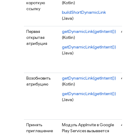
короткую
(Kotlin)
ссылку
buildShortDynamicLink
(Java)
Первая
getDynamicLink(getIntent())
400
открытая
(Kotlin)
атрибуция
getDynamicLink(getIntent())
(Java)
Возобновить
getDynamicLink(getIntent())
400
атрибуцию
(Kotlin)
getDynamicLink(getIntent())
(Java)
Принять
Модуль AppInvite в Google
400
приглашение
Play Services вызывается