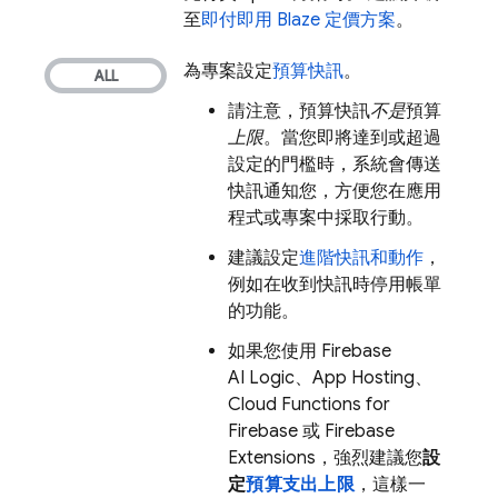
至
即付即用 Blaze 定價方案
。
為專案設定
預算快訊
。
請注意，預算快訊
不是
預算
上限
。當您即將達到或超過
設定的門檻時，系統會傳送
快訊通知您，方便您在應用
程式或專案中採取行動。
建議設定
進階快訊和動作
，
例如在收到快訊時停用帳單
的功能。
如果您使用
Firebase
AI Logic
、
App Hosting
、
Cloud Functions for
Firebase
或
Firebase
Extensions
，強烈建議您
設
定
預算支出上限
，這樣一