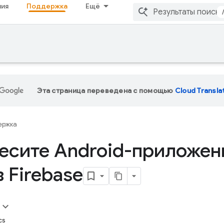
ия
Поддержка
Ещё
Эта страница переведена с помощью
Cloud Transla
ержка
есите Android-приложен
в Firebase
cs