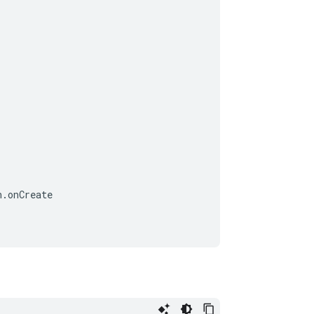
n
.
onCreate