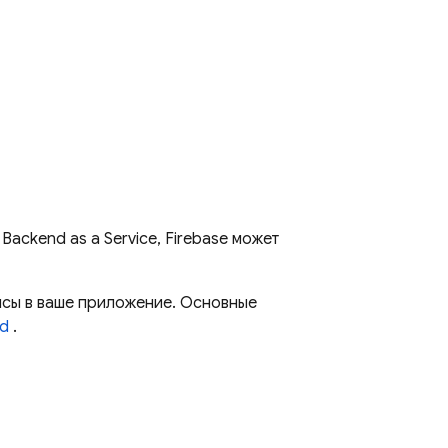
ackend as a Service, Firebase может
исы в ваше приложение. Основные
id
.