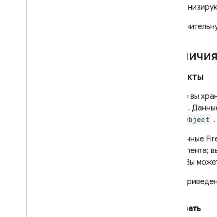
Подпроцессоры Firebase
синхронизирую
Информация о
Дополнительн
конфиденциальности и
безопасности
Различия
Конфиденциальность и
безопасность в Firebase
Объекты
Назначьте ответственных за
защиту данных и представителей
ЕС
В Parse вы хра
Запросы о конфиденциальности
данных. Данные
данных Firebase
ParseObject
.
Управление данными
идентификатора экземпляра
Все данные
Fi
Очистка и экспорт данных
эквивалента; 
пользователей
JSON. Вы может
Сохранение настроек
конфиденциальности с помощью
Ниже приведен
Firebase
Разобрать