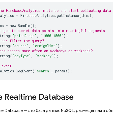
he FirebaseAnalytics instance and start collecting data
alytics
=
FirebaseAnalytics
.
getInstance
(
this
);
ms
=
new
Bundle
();
anges to bucket data points into meaningful segments
tring
(
"priceRange"
,
"1000-1500"
);
user filter the query?
tring
(
"source"
,
"craigslist"
);
hes happen more often on weekdays or weekends?
tring
(
"dayType"
,
"weekday"
);
 event
alytics
.
logEvent
(
"search"
,
params
);
e Realtime Database
ime Database
— это база данных NoSQL, размещенная в обл