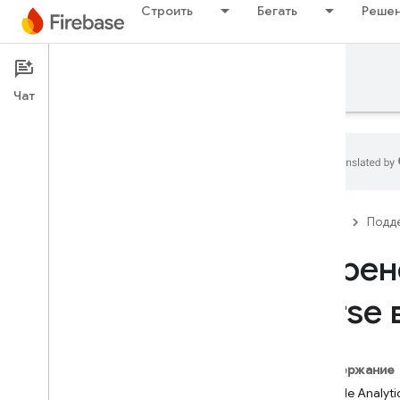
Строить
Бегать
Решен
Поддержка
Чат
Поддержка разработчиков
Firebase
Подд
Контактная поддержка
Перен
Объем бесплатной поддержки
Parse 
Руководства по поддержке
Обзор
Часто задаваемые вопросы
Содержание
Контрольный список мер по
обеспечению безопасности
Google Analyti