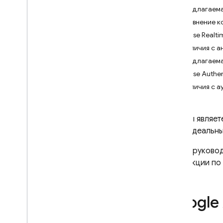
Контрольный список запуска
Предлагаема
Учетные записи служб
,
связанные
Сравнение к
с Firebase
Firebase Realt
Устранение неполадок с
Различия с 
параметрами инициализации
Предлагаема
Прекращение поддержки
Firebase Authen
динамических ссылок
Различия с 
Часто задаваемые вопросы об
устаревании
Экспорт метаданных
Если вы являет
динамических ссылок
стать идеальн
Переход на ссылки приложений и
универсальные ссылки
В этом руково
Миграция из Parse
инструкции по 
Android
i
OS+
Google 
Журналы облачного аудита