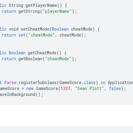
lic
String
getPlayerName
()
{
return
getString
(
"playerName"
);
lic
void
setCheatMode
(
Boolean
cheatMode
)
{
return
set
(
"cheatMode"
,
cheatMode
);
lic
Boolean
getCheatMode
()
{
return
getBoolean
(
"cheatMode"
);
l
Parse
.
registerSubclass
(
GameScore
.
class
)
in
Applicatio
gameScore
=
new
GameScore
(
1337
,
"Sean Plott"
,
false
);
aveInBackground
();