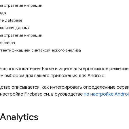
я стратегия миграции
ода
ime Database
анализом данных
я стратегия миграции
tication
аутентификацией синтаксического анализа
есь пользователем Parse и ищете альтернативное решение B
ым выбором для вашего приложения для Android.
дстве описывается, как интегрировать определенные серв
настройке Firebase см. в руководстве
по настройке Andro
Analytics