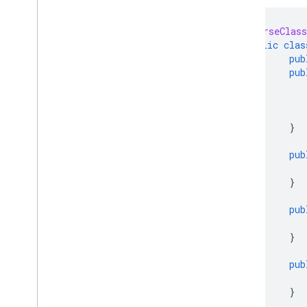
@ParseClas
public
clas
pub
pub
}
pub
}
pub
}
pub
}