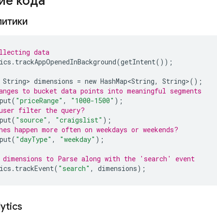
ие кода
литики
llecting data
ics
.
trackAppOpenedInBackground
(
getIntent
());
String
>
dimensions
=
new
HashMap<String
,
String
>
();
anges to bucket data points into meaningful segments
put
(
"priceRange"
,
"1000-1500"
);
user filter the query?
put
(
"source"
,
"craigslist"
);
hes happen more often on weekdays or weekends?
put
(
"dayType"
,
"weekday"
);
 dimensions to Parse along with the 'search' event
ics
.
trackEvent
(
"search"
,
dimensions
);
ytics