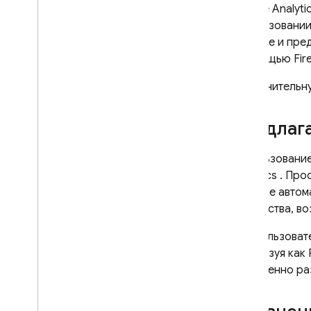
Управление огневой базой
Google Analyti
Cloud Storage for Firebase
использовании
Firebase Cloud Messaging
Firebase и пр
Firebase App Hosting
с помощью Fir
Firebase App Check
Дополнительн
Правила безопасности Firebase
Firebase Realtime Database
Предлага
Потоковая передача с устройств
Android
Использование
Analytics
. Прос
Недавние изменения и
обновления
которые автом
Примечания к выпуску
устройства, во
Примечания к выпуску i
OS
Для пользоват
Примечания к выпуску Android
используя как P
Примечания к выпуску Java
Script
постепенно ра
Примечания к выпуску Flutter
Примечания к выпуску Unity