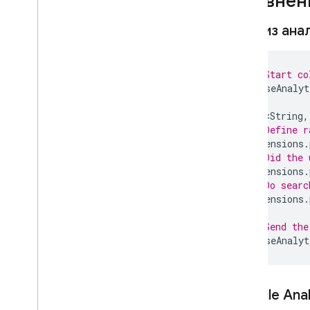
Сравнен
Примечания к выпуску C++
Примечания к выпуску Node
.
js для
Анализ ана
администратора
Примечания к выпуску Java для
администратора
// Start co
Примечания к выпуску Python для
ParseAnalyt
администратора
Примечания к выпуску для
Map<String
,
администратора Go
// Define r
dimensions
.
Примечания к выпуску для
администратора
.
NET
// Did the 
dimensions
.
Примечания к выпуску Admin
// Do searc
Dart
dimensions
.
Примечания к выпуску правил
безопасности
// Send the
Примечания к выпуску Firebase CLI
ParseAnalyt
Заметки о выпуске Firebase Studio
Политики изменений и версий
Google Anal
Обзор