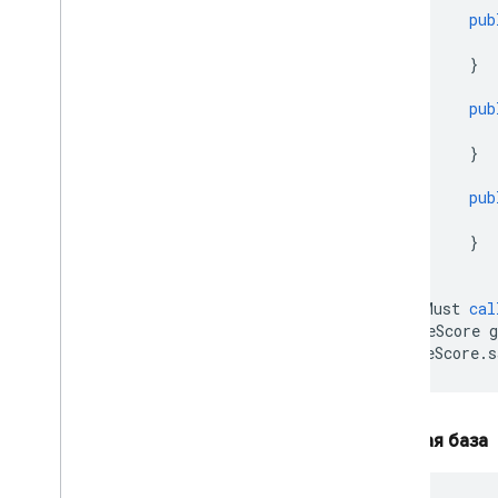
pub
}
pub
}
pub
}
}
//
Must
cal
GameScore
gameScore
.
s
Огневая база