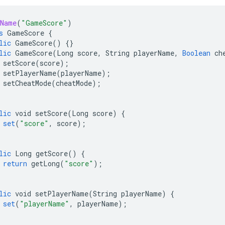
sName
(
"GameScore"
)
s
GameScore
{
lic
GameScore
()
{}
lic
GameScore
(
Long
score
,
String
playerName
,
Boolean
ch
setScore
(
score
);
setPlayerName
(
playerName
);
setCheatMode
(
cheatMode
);
lic
void
setScore
(
Long
score
)
{
set
(
"score"
,
score
);
lic
Long
getScore
()
{
return
getLong
(
"score"
);
lic
void
setPlayerName
(
String
playerName
)
{
set
(
"playerName"
,
playerName
);