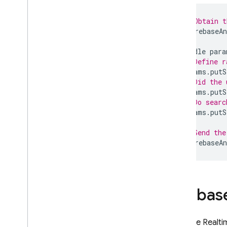
Внедрение и информирование об
изменениях
// Obtain t
mFirebaseAn
Версионирование и обслуживание
Bundle
para
Легальная информация
// Define r
Условия использования
params
.
putS
// Did the 
Условия платных услуг
params
.
putS
Условия обработки данных и
// Do searc
безопасности
params
.
putS
Firebase: стандартные
договорные условия
// Send the
Соглашение об уровне
mFirebaseAn
обслуживания для хостинга и
базы данных реального времени
Соглашение об уровне
обслуживания Cloud Storage для
Firebas
Firebase
Crashlytics и условия
распространения приложений
Firebase Realt