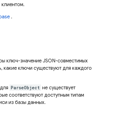
 клиентом.
abase
.
ары ключ-значение JSON-совместимых
ть, какие ключи существуют для каждого
 для
ParseObject
не существует
орые соответствуют доступным типам
иси из базы данных.