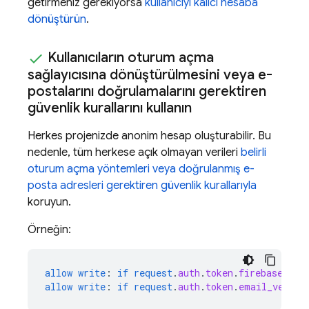
getirmeniz gerekiyorsa
kullanıcıyı kalıcı hesaba
dönüştürün
.
Kullanıcıların oturum açma
sağlayıcısına dönüştürülmesini veya e-
postalarını doğrulamalarını gerektiren
güvenlik kurallarını kullanın
Herkes projenizde anonim hesap oluşturabilir. Bu
nedenle, tüm herkese açık olmayan verileri
belirli
oturum açma yöntemleri veya doğrulanmış e-
posta adresleri gerektiren güvenlik kurallarıyla
koruyun.
Örneğin:
allow
write
:
if
request
.
auth
.
token
.
firebase
.
sig
allow
write
:
if
request
.
auth
.
token
.
email_verifi