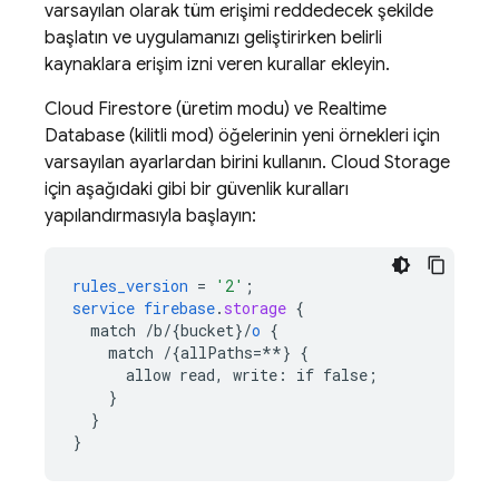
varsayılan olarak tüm erişimi reddedecek şekilde
başlatın ve uygulamanızı geliştirirken belirli
kaynaklara erişim izni veren kurallar ekleyin.
Cloud Firestore
(üretim modu) ve
Realtime
Database
(kilitli mod) öğelerinin yeni örnekleri için
varsayılan ayarlardan birini kullanın.
Cloud Storage
için aşağıdaki gibi bir güvenlik kuralları
yapılandırmasıyla başlayın:
rules_version
=
'2'
;
service
firebase
.
storage
{
match
/b/{bucket
}
/
o
{
match
/{allPaths=**
}
{
allow
read,
write
:
if
false
;
}
}
}