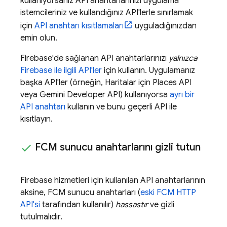
kullanıyorsanız API anahtarlarınızı uygulama
istemcileriniz ve kullandığınız API'lerle sınırlamak
için
API anahtarı kısıtlamaları
uyguladığınızdan
emin olun.
Firebase'de sağlanan API anahtarlarınızı
yalnızca
Firebase ile ilgili API'ler
için kullanın. Uygulamanız
başka API'ler (örneğin, Haritalar için Places API
veya
Gemini Developer API
) kullanıyorsa
ayrı bir
API anahtarı
kullanın ve bunu geçerli API ile
kısıtlayın.
FCM
sunucu anahtarlarını gizli tutun
Firebase hizmetleri için kullanılan API anahtarlarının
aksine,
FCM
sunucu anahtarları (
eski
FCM
HTTP
API'si
tarafından kullanılır)
hassastır
ve gizli
tutulmalıdır.