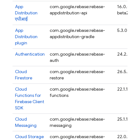
App
com.google.firebase:firebase-
16.0.0-
Distribution
appdistribution-api
beta20
एपीआई
App
com.google.firebase:firebase-
5.3.0
Distribution
appdistribution-gradle
plugin
Authentication
com.google.firebase:firebase-
24.2.0
auth
Cloud
com.google.firebase:firebase-
26.5.0
Firestore
firestore
Cloud
com.google.firebase:firebase-
22.1.1
Functions for
functions
Firebase
Client
SDK
Cloud
com.google.firebase:firebase-
25.1.1
Messaging
messaging
Cloud Storage
com.google.firebase:firebase-
22.0.1