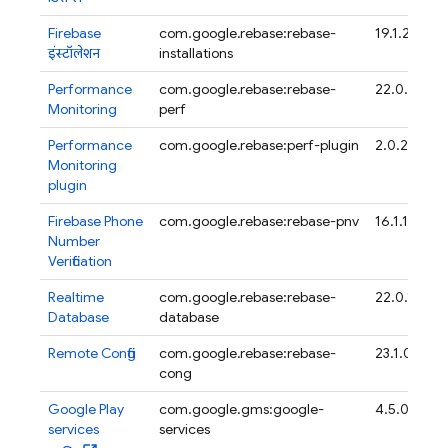
Firebase
com.google.firebase:firebase-
19.1.2
इंस्टॉलेशन
installations
Performance
com.google.firebase:firebase-
22.0.6
Monitoring
perf
Performance
com.google.firebase:perf-plugin
2.0.2
Monitoring
plugin
Firebase Phone
com.google.firebase:firebase-pnv
16.1.1
Number
Verification
Realtime
com.google.firebase:firebase-
22.0.1
Database
database
Remote Config
com.google.firebase:firebase-
23.1.0
config
Google Play
com.google.gms:google-
4.5.0
services
services