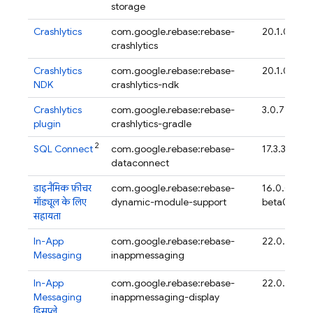
storage
Crashlytics
com.google.firebase:firebase-
20.1.0
crashlytics
Crashlytics
com.google.firebase:firebase-
20.1.0
NDK
crashlytics-ndk
Crashlytics
com.google.firebase:firebase-
3.0.7
plugin
crashlytics-gradle
2
SQL Connect
com.google.firebase:firebase-
17.3.3
dataconnect
डाइनैमिक फ़ीचर
com.google.firebase:firebase-
16.0.0-
मॉड्यूल के लिए
dynamic-module-support
beta04
सहायता
In-App
com.google.firebase:firebase-
22.0.3
Messaging
inappmessaging
(ज
In-App
com.google.firebase:firebase-
22.0.3
Messaging
inappmessaging-display
(ज
डिसप्ले