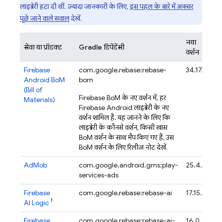
लाइब्रेरी हटा दी थीं. ज़्यादा जानकारी के लिए,
इस पहल के बारे में अक्सर
पूछे जाने वाले सवाल
देखें.
नया
A
सेवा या प्रॉडक्ट
Gradle डिपेंडेंसी
वर्शन
जो
Firebase
com.google.firebase:firebase-
34.17.0
Android BoM
bom
(
Bill of
Firebase BoM
के नए वर्शन में, हर
Materials
)
Firebase Android लाइब्रेरी के नए
वर्शन शामिल हैं. यह जानने के लिए कि
लाइब्रेरी के कौनसे वर्शन, किसी खास
BoM
वर्शन के साथ मैप किए गए हैं, उस
BoM
वर्शन के लिए रिलीज़ नोट देखें.
AdMob
com.google.android.gms:play-
25.4.0
services-ads
Firebase
com.google.firebase:firebase-ai
17.15.0
1
AI Logic
Firebase
com.google.firebase:firebase-ai-
16.0.0-