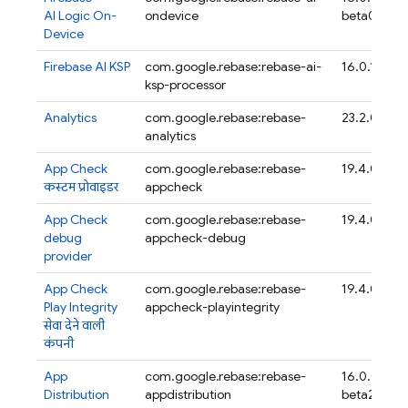
AI Logic On-
ondevice
beta04
Device
Firebase AI KSP
com.google.firebase:firebase-ai-
16.0.1
ksp-processor
Analytics
com.google.firebase:firebase-
23.2.0
analytics
App Check
com.google.firebase:firebase-
19.4.0
कस्टम प्रोवाइडर
appcheck
App Check
com.google.firebase:firebase-
19.4.0
debug
appcheck-debug
provider
App Check
com.google.firebase:firebase-
19.4.0
Play Integrity
appcheck-playintegrity
सेवा देने वाली
कंपनी
App
com.google.firebase:firebase-
16.0.0-
Distribution
appdistribution
beta20