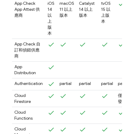
App Check
iOS
macOS
Catalyst
tvOS
App Attest 供
14
11 以上
14 以上
15 以
應商
以
版本
版本
上版
上
本
版
本
App Check
自
訂和偵錯供應
商
App
Distribution
Authentication
partial
partial
partial
partial
Cloud
僅限來
Firestore
發行版
Cloud
Functions
Cloud