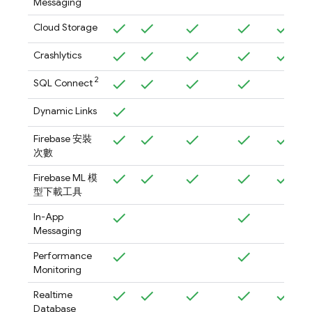
Messaging
Cloud Storage
Crashlytics
2
SQL Connect
Dynamic Links
Firebase
安裝
次數
Firebase ML
模
型下載工具
In-App
Messaging
Performance
Monitoring
Realtime
Database