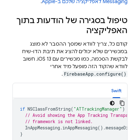
Messaging
לאפליקציה שלכם ב-Apple
.
טיפול בסגירה של הודעות בתוך
האפליקציה
קודם כל, צריך לוודא שמסך ההסבר לא מוצג
במכשירים שלא יכולים להציג את תיבת הדו-שיח
לבקשת הסכמה, כמו מכשירים עם iOS 13. חשוב
לוודא שהקוד הזה מופעל מיד אחרי
.
FirebaseApp.configure()
Swift
if
NSClassFromString
(
"ATTrackingManager"
)
==
ni
// Avoid showing the App Tracking Transparenc
// framework is not linked.
InAppMessaging
.
inAppMessaging
().
messageDispla
}