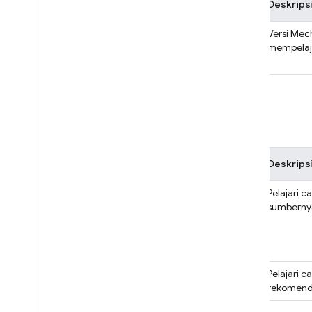
Judul
Deskrips
MechaHamster: Tingkatkan
Versi Mec
Kemampuan dengan Edisi Firebase
mempelaja
Analytics
,
Remote Config
,
Crashlytics
Codelab
Nama
Deskrips
FriendlyChat
Pelajari c
Analytics
,
Realtime Database
,
sumberny
Authentication
,
Hosting
,
Cloud Storage
,
AdMob
,
Crashlytics
,
Cloud Messaging
,
Cloud Functions
,
Performance Monitoring
FriendlyEats
Pelajari 
Cloud Firestore
rekomenda