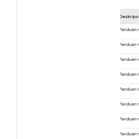
Produk
Deskrips
A/B Testing
Panduan 
AdMob
Panduan 
Analytics
Panduan 
Authentication
Panduan 
Cloud Firestore
Panduan 
Cloud Functions
Panduan 
Cloud Messaging
Panduan 
Cloud Storage
Panduan 