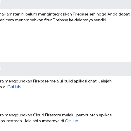
i
haHamster ini belum mengintegrasikan Firebase sehingga Anda dapat
ri cara menambahkan fitur Firebase ke dalamnya sendiri.
i
ara menggunakan Firebase melalui build aplikasi chat. Jelajahi
a di
GitHub
.
cara menggunakan
Cloud Firestore
melalui pembuatan aplikasi
si restoran. Jelajahi sumbernya di
GitHub
.