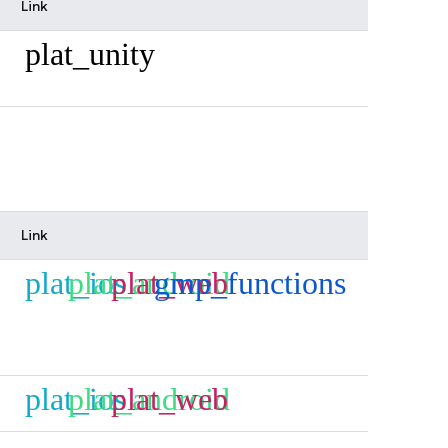
Link
plat_unity
Link
plat_ios
plat_android
plat_web
gmp_functions
plat_ios
plat_android
plat_web