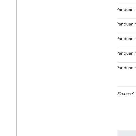
Crashlytics
Panduan 
1
Firebase AI Logic
Panduan 
Performance Monitoring
Panduan 
Realtime Database
Panduan 
Remote Config
Panduan 
1
Firebase AI Logic
sebelumnya disebut "
Vertex AI in Firebase
".
Contoh multiproduk