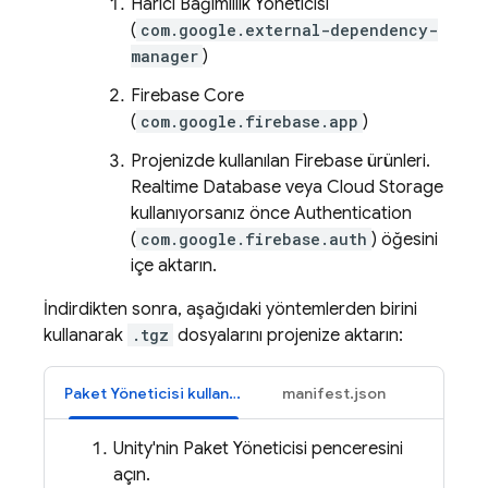
Harici Bağımlılık Yöneticisi
(
com.google.external-dependency-
manager
)
Firebase Core
(
com.google.firebase.app
)
Projenizde kullanılan Firebase ürünleri.
Realtime Database
veya
Cloud Storage
kullanıyorsanız önce
Authentication
(
com.google.firebase.auth
) öğesini
içe aktarın.
İndirdikten sonra, aşağıdaki yöntemlerden birini
kullanarak
.tgz
dosyalarını projenize aktarın:
Paket Yöneticisi kullanıcı arayüzü
manifest.json
Unity'nin Paket Yöneticisi penceresini
açın.