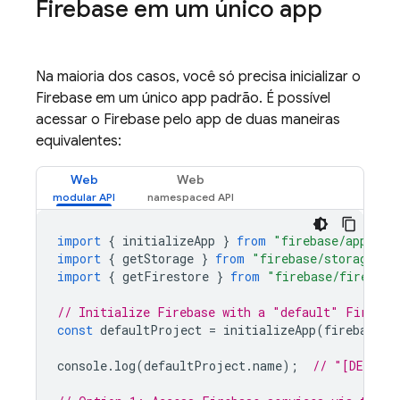
Firebase em um único app
Na maioria dos casos, você só precisa inicializar o
Firebase em um único app padrão. É possível
acessar o Firebase pelo app de duas maneiras
equivalentes:
Web
Web
import
{
initializeApp
}
from
"firebase/app"
;
import
{
getStorage
}
from
"firebase/storage"
;
import
{
getFirestore
}
from
"firebase/firestor
// Initialize Firebase with a "default" Firebas
const
defaultProject
=
initializeApp
(
firebaseCo
console
.
log
(
defaultProject
.
name
);
// "[DEFAUL