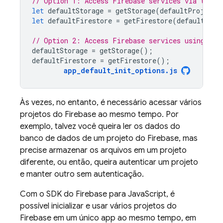
// Option 1: Access Firebase services via the d
let
defaultStorage
=
getStorage
(
defaultProject
)
let
defaultFirestore
=
getFirestore
(
defaultProj
// Option 2: Access Firebase services using sho
defaultStorage
=
getStorage
();
defaultFirestore
=
getFirestore
();
app_default_init_options
.
js
Às vezes, no entanto, é necessário acessar vários
projetos do Firebase ao mesmo tempo. Por
exemplo, talvez você queira ler os dados do
banco de dados de um projeto do Firebase, mas
precise armazenar os arquivos em um projeto
diferente, ou então, queira autenticar um projeto
e manter outro sem autenticação.
Com o SDK do
Firebase
para
JavaScript
, é
possível inicializar e usar vários projetos do
Firebase em um único app ao mesmo tempo, em