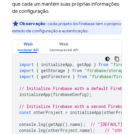
que cada um mantém suas próprias informações
de configuração.
Observação
: cada projeto do Firebase tem o próprio
estado de configuração e autenticação.
Web
Web
import
{
initializeApp
,
getApp
}
from
"firebase
import
{
getStorage
}
from
"firebase/storage"
;
import
{
getFirestore
}
from
"firebase/firestor
// Initialize Firebase with a default Firebase 
initializeApp
(
firebaseConfig
);
// Initialize Firebase with a second Firebase p
const
otherProject
=
initializeApp
(
otherProject
console
.
log
(
getApp
().
name
);
// "[DEFAULT]"
console
.
log
(
otherProject
.
name
);
// "otherPr