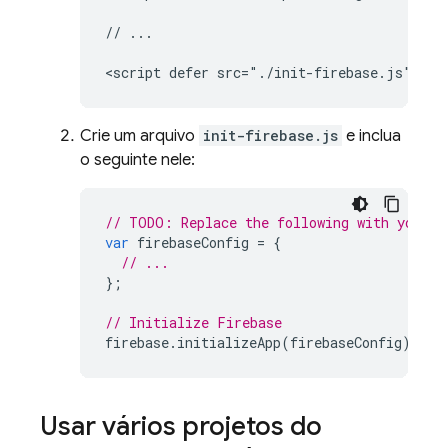
// ...

Crie um arquivo
init-firebase.js
e inclua
o seguinte nele:
// TODO: Replace the following with your a
var
firebaseConfig
=
{
// ...
};
// Initialize Firebase
firebase
.
initializeApp
(
firebaseConfig
);
Usar vários projetos do