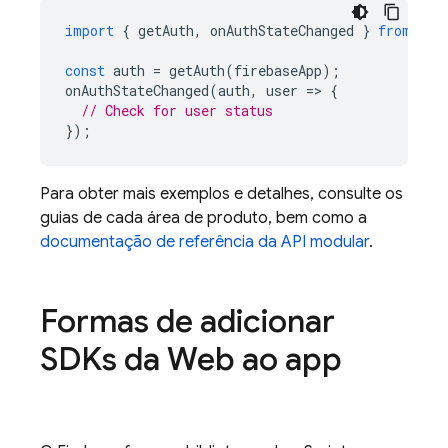
import
{
getAuth
,
onAuthStateChanged
}
from
"fi
const
auth
=
getAuth
(
firebaseApp
);
onAuthStateChanged
(
auth
,
user
=
>
{
// Check for user status
});
Para obter mais exemplos e detalhes, consulte os
guias de cada área de produto, bem como a
documentação de referência da API modular
.
Formas de adicionar
SDKs da Web ao app