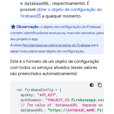
e
databaseURL
, respectivamente). É
possível
obter o objeto de configuração do
Firebase
a qualquer momento.
Observação
:
o objeto de configuração do Firebase
contém identificadores exclusivos, mas não secretos, para
seu projeto e app.
Acesse
Noções básicas sobre projetos do Firebase
para
saber mais sobre esse objeto de configuração.
Este é o formato de um objeto de configuração
com todos os serviços ativados (esses valores
são preenchidos automaticamente):
var
firebaseConfig
=
{
apiKey
:
"
API_KEY
"
,
authDomain
:
"
PROJECT_ID
.firebaseapp.com"
,
// The value of `databaseURL` depends on the 
databaseURL
:
"https://
DATABASE_NAME
.firebas