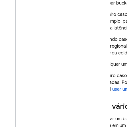
Usar buck
O primeiro cas
Por exemplo, pa
reduzir a latênc
O segundo caso
bucket regiona
nearline ou co
Em qualquer um
O terceiro caso
conectadas. Por
possível
usar u
Usar vár
Para usar um b
Storage
em um ú