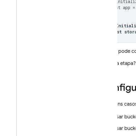
//
Initiali
const
app
=
//
Initial
const
stor
Você já pode c
Próxima etapa
Config
Há alguns caso
Usar buck
Usar buck