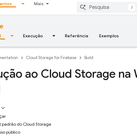
entos
Mais
/
se
d
Execução
Referência
Exemplos
entation
Cloud Storage for Firebase
Build
ução ao Cloud Storage na
çar
t padrão do Cloud Storage
so público