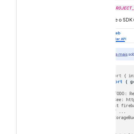
PROJECT
Inicialize o SD
Web
Saiba mais
sob
import
{
in
import
{
g
//
TODO
:
R
//
See
:
htt
const
fireb
//
...
storageBu
};