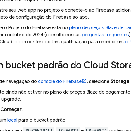
stre seu web app no projeto e conecte-o ao Firebase adicio
jeto de configuração do Firebase ao app.
se o Projeto do Firebase está no
plano de preços Blaze de p
m outubro de 2024 (consulte nossas
perguntas frequentes
Cloud, pode conferir se tem qualificação para receber um
cr
m bucket padrão do
Cloud Stor
 de navegação do
console do
Firebase
, selecione
Storage
.
eto ainda não estiver no plano de preços Blaze de pagament
r upgrade.
m
Começar
.
 um
local
para o bucket padrão.
buckets em
US-CENTRAL1
,
US-EAST1
e
US-WEST1
podem apr