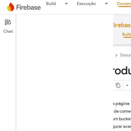
Build
Execução
Docum
Documentation
Cloud Storage for Fireba
Chat
Visão geral
Princípios básicos
AI
Buil
Firebase
Docum
Introd
Visão geral
Pacote de emuladores
Nesta página
Authentication
Antes de come
Criar um bucke
Verificação do número de
telefone
Configurar aces