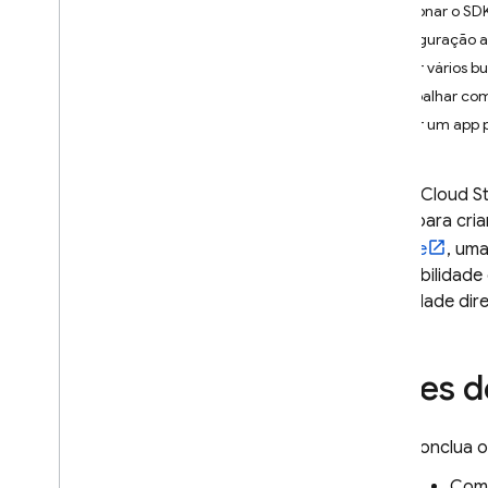
Adicionar o SDK
App Check
Configuração 
Usar vários b
SQL Connect
Trabalhar co
Usar um app 
Cloud Firestore
Com o
Cloud St
Realtime Database
vídeo, para cr
Storage
, um
Storage
disponibilidade
Introdução
e facilidade di
i
OS+
Android
Web
Antes 
Começar
Criar uma referência
Conclua 
Fazer upload de arquivos
Fazer download de arquivos
Como