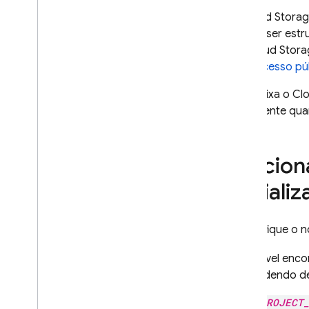
O
Cloud Storag
devem ser estr
do
Cloud Stora
para acesso pú
Isso deixa o
Cl
novamente quan
Adicion
iniciali
Especifique o 
É possível enc
Dependendo de 
PROJECT