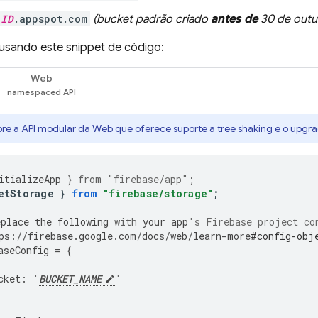
_ID
.appspot.com
(bucket padrão criado
antes de
30 de outu
K usando este snippet de código:
Web
re a API modular da Web que oferece suporte a tree shaking e o
upgr
itializeApp
}
from
"firebase/app"
;
etStorage
}
from
"firebase/storage"
;
eplace
the
following
with
your
app
's Firebase project co
ps
:
//
firebase
.
google
.
com
/
docs
/
web
/
learn
-
more
#config-obj
aseConfig
=
{
cket
:
'
BUCKET_NAME
'