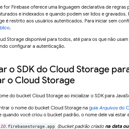
e for Firebase
oferece uma linguagem declarativa de regras
uturados e indexados e quando podem ser lidos e gravados. P
ge
é restrito aos usuários autenticados. Para iniciar sem conf
blico
.
oud Storage
disponível para todos, até para os que não usam o
do configurar a autenticação.
ar o SDK do
Cloud Storage
para
zar o
Cloud Storage
nome do bucket
Cloud Storage
ao inicializar o SDK para JavaSc
ontrar o nome do bucket
Cloud Storage
na
guia
Arquivos
do
C
quando você criou o bucket padrão, o nome dele vai estar 
_ID
.firebasestorage.app
(bucket padrão criado
na data ou