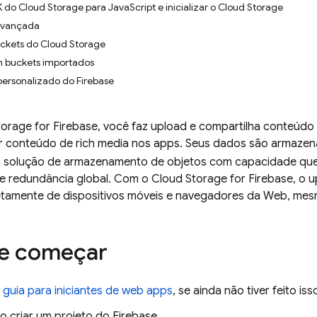
 do Cloud Storage para JavaScript e inicializar o Cloud Storage
avançada
uckets do Cloud Storage
m buckets importados
personalizado do Firebase
orage for Firebase
, você faz upload e compartilha conteúdo
iar conteúdo de rich media nos apps. Seus dados são armaz
a solução de armazenamento de objetos com capacidade que 
 e redundância global. Com o
Cloud Storage for Firebase
, o 
retamente de dispositivos móveis e navegadores da Web, mes
de começar
o
guia para iniciantes de web apps
, se ainda não tiver feito iss
 criar um projeto do Firebase.