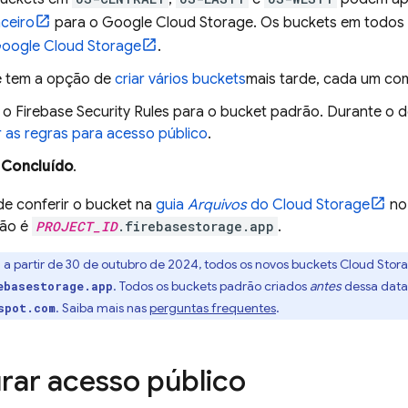
nceiro
para o
Google Cloud Storage
. Os buckets em todos
oogle Cloud Storage
.
 tem a opção de
criar vários buckets
mais tarde, cada um com
e o
Firebase Security Rules
para o bucket padrão. Durante o de
r as regras para acesso público
.
m
Concluído
.
e conferir o bucket na
guia
Arquivos
do
Cloud Storage
no
rão é
PROJECT_ID
.firebasestorage.app
.
:
a partir de
30 de outubro de 2024
, todos os novos buckets
Cloud Stor
. Todos os buckets padrão criados
antes
dessa data
ebasestorage.app
. Saiba mais nas
perguntas frequentes
.
spot.com
rar acesso público