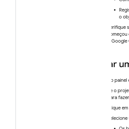
Usar metadados de arquivo
Regi
Excluir arquivos
o ob
Listar arquivos
Verifique 
Lidar com erros
começou e
Flutter
o Google 
Admin
C++
Unity
Criar u
Segurança e regras
Locais
No painel
Monitorar atividade
Gerenciar arquivos
Se o proj
armazenados no console
para faze
Ampliar com Cloud Functions
Clique e
Integrar com o Google Cloud
Perguntas frequentes e solução
Selecione
de problemas
Os 