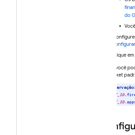
fina
Regras de segurança
do
G
App Hosting
Você
Configur
Hosting
configura
Cloud Functions
Clique e
Agora você pod
Extensions
do bucket pad
Firebase ML
Observação
PROJECT_ID
.fir
PRODUTOS RELACIONADOS
PROJECT_ID
.app
Cloud Messaging
Remote Config
Configu