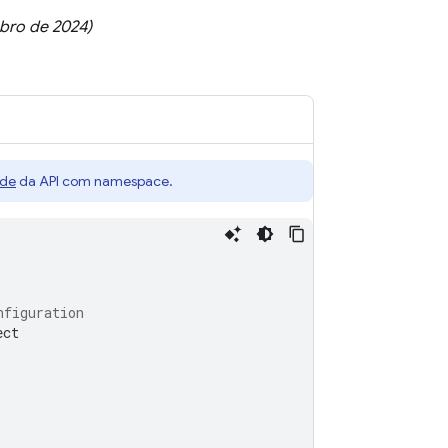
bro de 2024
)
ade
da API com namespace.
nfiguration
ect