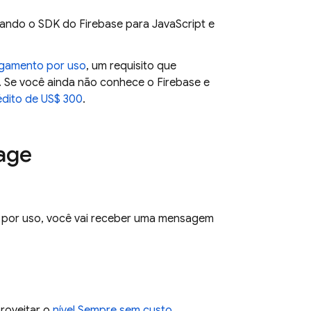
nando o SDK do Firebase para JavaScript e
agamento por uso
, um requisito que
). Se você ainda não conhece o Firebase e
édito de US$ 300
.
age
o por uso, você vai receber uma mensagem
oveitar o
nível Sempre sem custo