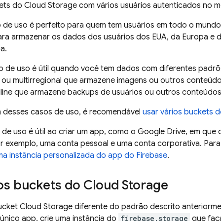
ets do
Cloud Storage
com vários usuários autenticados no 
o de uso é perfeito para quem tem usuários em todo o mundo
ra armazenar os dados dos usuários dos EUA, da Europa e da
ia.
 de uso é útil quando você tem dados com diferentes padrõ
l ou multirregional que armazene imagens ou outros conteú
ldline que armazene backups de usuários ou outros conteúd
 desses casos de uso, é recomendável
usar vários buckets 
 de uso é útil ao criar um app, como o Google Drive, em que 
 exemplo, uma conta pessoal e uma conta corporativa. Para 
ma instância personalizada do app do Firebase
.
ios buckets do
Cloud Storage
ucket
Cloud Storage
diferente do padrão descrito anteriorme
nico app, crie uma instância do
firebase.storage
que faça