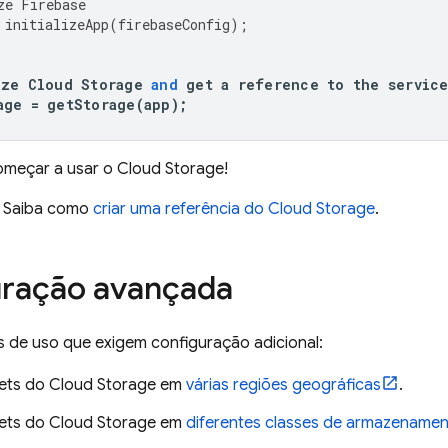
ze
Firebase
initializeApp
(
firebaseConfig
);
ize
Cloud
Storage
and
get
a
reference
to
the
servic
age
=
getStorage
(
app
);
omeçar a usar o
Cloud Storage
!
? Saiba como
criar uma referência do
Cloud Storage
.
uração avançada
s de uso que exigem configuração adicional:
ets do
Cloud Storage
em
várias regiões geográficas
.
ets do
Cloud Storage
em
diferentes classes de armazename