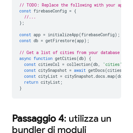
// TODO: Replace the following with your app's 
const
firebaseConfig
=
{
//...
};
const
app
=
initializeApp
(
firebaseConfig
);
const
db
=
getFirestore
(
app
);
// Get a list of cities from your database
async
function
getCities
(
db
)
{
const
citiesCol
=
collection
(
db
,
'cities'
);
const
citySnapshot
=
await
getDocs
(
citiesCol
)
const
cityList
=
citySnapshot
.
docs
.
map
(
doc
=>
return
cityList
;
}
Passaggio 4
: utilizza un
bundler di moduli