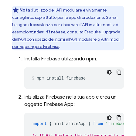
Nota
:l'utilizzo dell'API modulare è vivamente
consigliato, soprattutto per le app di produzione. Se hai
bisogno di assistenza per chiamare l'API in altri modi, ad
esempio
, consulta
Eseguire l'upgrade
window.firebase
dall'API con spazio dei nomi all'API modulare
o
Altri modi
per aggiungere Firebase
.
Installa Firebase utilizzando npm:
npm install firebase
Inizializza Firebase nella tua app e crea un
oggetto Firebase App:
import
{
initializeApp
}
from
'firebase/ap
// TODO: Replace the following with your a