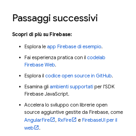
Passaggi successivi
Scopri di più su Firebase:
Esplora le
app Firebase di esempio
.
Fai esperienza pratica con il
codelab
Firebase Web
.
Esplora il
codice open source in GitHub
.
Esamina gli
ambienti supportati
per l'SDK
Firebase
JavaScript
.
Accelera lo sviluppo con librerie open
source aggiuntive gestite da Firebase, come
AngularFire
,
RxFire
e
FirebaseUI per il
web
.