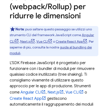
(webpack
/
Rollup) per
ridurre le dimensioni
Nota
:
puoi saltare questo passaggio se utilizzi uno
strumento CLI del framework JavaScript come
Angular
CLI
,
Next.js
,
Vue CLI
o
Create React App
. Per
saperne di più, consulta la nostra
guida al bundling dei
moduli
.
L'SDK
Firebase
JavaScript
è progettato per
funzionare con i bundler di moduli per rimuovere
qualsiasi codice inutilizzato (tree shaking). Ti
consigliamo vivamente di utilizzare questo
approccio per le app di produzione. Strumenti
come
Angular CLI
,
Next.js
,
Vue CLI
o
Create React App
gestiscono
automaticamente il raggruppamento dei moduli