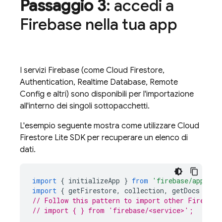
Passaggio 3
: accedi a
Firebase nella tua app
I servizi Firebase (come
Cloud Firestore
,
Authentication
,
Realtime Database
,
Remote
Config
e altri) sono disponibili per l'importazione
all'interno dei singoli sottopacchetti.
L'esempio seguente mostra come utilizzare
Cloud
Firestore
Lite SDK per recuperare un elenco di
dati.
import
{
initializeApp
}
from
'firebase/app'
;
import
{
getFirestore
,
collection
,
getDocs
}
fr
// Follow this pattern to import other Firebase
// import { } from 'firebase/<service>';