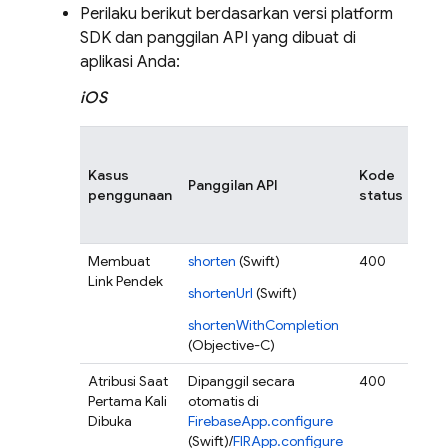
Perilaku berikut berdasarkan versi platform
SDK dan panggilan API yang dibuat di
aplikasi Anda:
iOS
Kasus
Kode
Panggilan API
Peri
penggunaan
status
Membuat
shorten
(Swift)
400
Erro
Link Pendek
mun
shortenUrl
(Swift)
den
alas
shortenWithCompletion
keg
(Objective-C)
Atribusi Saat
Dipanggil secara
400
Tida
Pertama Kali
otomatis di
erro
Dibuka
FirebaseApp.configure
dita
(Swift)/
FIRApp.configure
teta