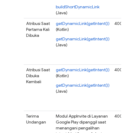
buildShortDynamicLink
(Java)
Atribusi Saat
getDynamicLink(getIntent())
400
Pertama Kali
(Kotlin)
Dibuka
getDynamicLink(getIntent())
(Java)
Atribusi Saat
getDynamicLink(getIntent())
400
Dibuka
(Kotlin)
Kembali
getDynamicLink(getIntent())
(Java)
Terima
Modul AppInvite di Layanan
400
Undangan
Google Play dipanggil saat
menangani pengalihan