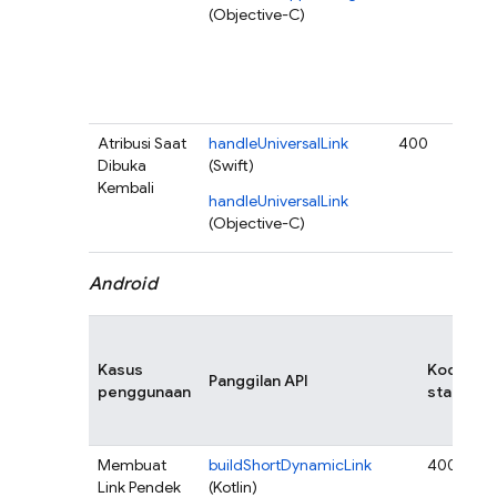
(Objective-C)
FDL 
kemb
den
dat
kos
Atribusi Saat
handleUniversalLink
400
Erro
Dibuka
(Swift)
mun
Kembali
den
handleUniversalLink
alas
(Objective-C)
keg
Android
Kasus
Kode
Panggilan API
penggunaan
status
Membuat
buildShortDynamicLink
400
Link Pendek
(Kotlin)