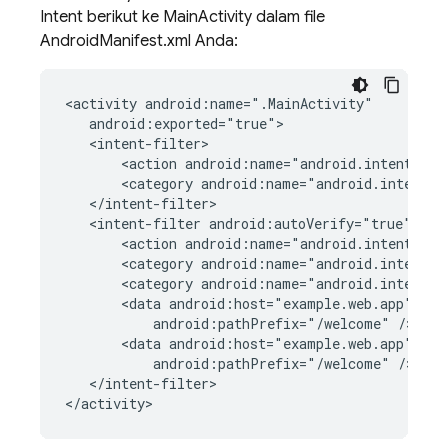
Intent berikut ke MainActivity dalam file
AndroidManifest.xml Anda:
<activity
<action
android:name="android.intent.act
<category
android:name="android.intent.c
<intent-filter
<action
android:name="android.intent.act
<category
android:name="android.intent.c
<category
android:name="android.intent.c
<data
android:host="example.web.app"
android:pathPrefix="/welcome"
<data
android:host="example.web.app"
android:pathPrefix="/welcome"
</intent-filter>
