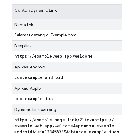
Contoh Dynamic Link
Nama link
Selamat datang di Example.com
Deep link
https:
/
/
example
.
web
.
app
/
welcome
Aplikasi Android
com
.
example
.
android
Aplikasi Apple
com
.
example
.
ios
Dynamic Link panjang
https:
/
/
example
.
page
.
link
/
?link=https:
/
/
example
.
web
.
app
/
welcome&apn=com
.
example
.
android&isi=123456789&ibi=com
.
example
.
iuos