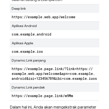
Deep link
https:
/
/
example
.
web
.
app
/
welcome
Aplikasi Android
com
.
example
.
android
Aplikasi Apple
com
.
example
.
ios
Dynamic Link panjang
https:
/
/
example
.
page
.
link
/
?link=https:
/
/
example
.
web
.
app
/
welcome&apn=com
.
example
.
android&isi=123456789&ibi=com
.
example
.
iuos
Dynamic Link pendek
https:
/
/
example
.
page
.
link
/
m9Mm
Dalam hal ini, Anda akan mengekstrak parameter