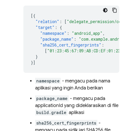
[{
"relation"
:
[
"delegate_permission/common
"target"
:
{
"namespace"
:
"android_app"
,
"package_name"
:
"com.example.android"
"sha256_cert_fingerprints"
:
[
"01:23:45:67:89:AB:CD:EF:01:23:45:
}
}]
namespace
- mengacu pada nama
aplikasi yang ingin Anda berikan
package_name
- mengacu pada
applicationId yang dideklarasikan di file
build.gradle
aplikasi
sha256_cert_fingerprints
-
mengacu pada sidik jari SHA256 file