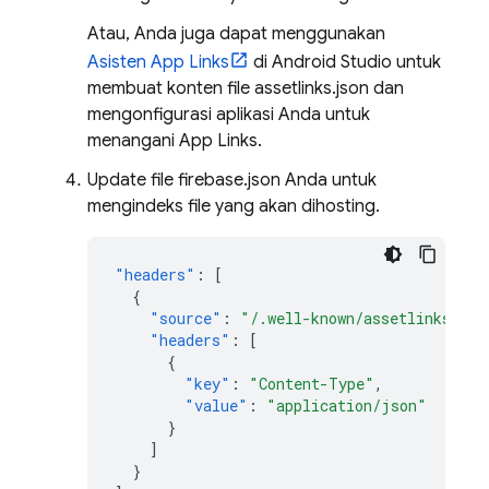
Atau, Anda juga dapat menggunakan
Asisten App Links
di Android Studio untuk
membuat konten file assetlinks.json dan
mengonfigurasi aplikasi Anda untuk
menangani App Links.
Update file firebase.json Anda untuk
mengindeks file yang akan dihosting.
"headers"
:
[
{
"source"
:
"/.well-known/assetlinks.jso
"headers"
:
[
{
"key"
:
"Content-Type"
,
"value"
:
"application/json"
}
]
}