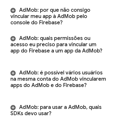
Ad
Mob
: por que não consigo
vincular meu app à
Ad
Mob
pelo
console do
Firebase
?
Ad
Mob
: quais permissões ou
acesso eu preciso para vincular um
app do Firebase a um app da
Ad
Mob
?
Ad
Mob
: é possível vários usuários
na mesma conta do
Ad
Mob
vincularem
apps do
Ad
Mob
e do Firebase?
Ad
Mob
: para usar a
Ad
Mob
,
quais
SDKs devo usar?