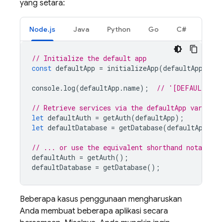
yang setara:
Node.js
Java
Python
Go
C#
// Initialize the default app
const
defaultApp
=
initializeApp
(
defaultAppConf
console
.
log
(
defaultApp
.
name
);
// '[DEFAULT]'
// Retrieve services via the defaultApp variable
let
defaultAuth
=
getAuth
(
defaultApp
);
let
defaultDatabase
=
getDatabase
(
defaultApp
);
// ... or use the equivalent shorthand notation
defaultAuth
=
getAuth
();
defaultDatabase
=
getDatabase
();
Beberapa kasus penggunaan mengharuskan
Anda membuat beberapa aplikasi secara