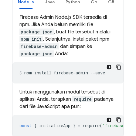
Node.js
Java
Python
Go
C#
Firebase Admin Node.js SDK tersedia di
npm. Jika Anda belum memiliki file
package.json
, buat file tersebut melalui
npm init
. Selanjutnya, instal paket npm
firebase-admin
dan simpan ke
package.json
Anda:
npm install firebase-admin --save
Untuk menggunakan modul tersebut di
aplikasi Anda, terapkan
require
padanya
dari file JavaScript apa pun:
const
{
initializeApp
}
=
require
(
'firebase-adm