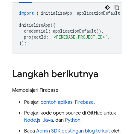
import
{
initializeApp
,
applicationDefault
}
fr
initializeApp
({
credential
:
applicationDefault
(),
projectId
:
'<FIREBASE_PROJECT_ID>'
,
});
Langkah berikutnya
Mempelajari Firebase:
Pelajari
contoh aplikasi Firebase
.
Pelajari kode open source di GitHub untuk
Node.js
,
Java
, dan
Python
.
Baca
Admin SDK
postingan blog terkait
oleh