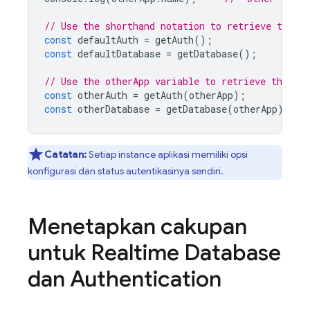
// Use the shorthand notation to retrieve the d
const
defaultAuth
=
getAuth
();
const
defaultDatabase
=
getDatabase
();
// Use the otherApp variable to retrieve the ot
const
otherAuth
=
getAuth
(
otherApp
);
const
otherDatabase
=
getDatabase
(
otherApp
);
Catatan:
Setiap instance aplikasi memiliki opsi
konfigurasi dan status autentikasinya sendiri.
Menetapkan cakupan
untuk
Realtime Database
dan
Authentication