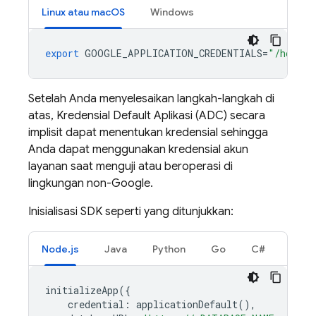
Linux atau macOS
Windows
export
GOOGLE_APPLICATION_CREDENTIALS
=
"/home/u
Setelah Anda menyelesaikan langkah-langkah di
atas, Kredensial Default Aplikasi (ADC) secara
implisit dapat menentukan kredensial sehingga
Anda dapat menggunakan kredensial akun
layanan saat menguji atau beroperasi di
lingkungan non-Google.
Inisialisasi SDK seperti yang ditunjukkan:
Node.js
Java
Python
Go
C#
initializeApp
({
credential
:
applicationDefault
(),