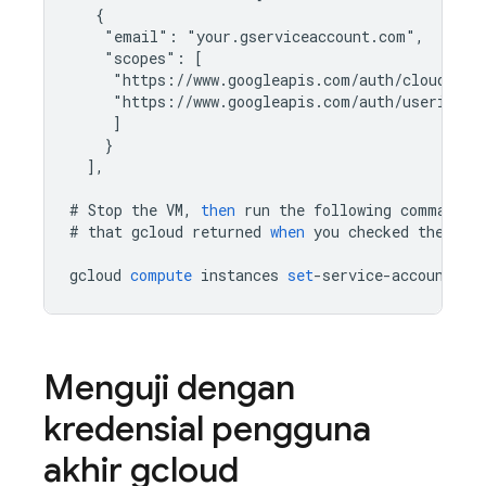
   {
    "email": "your.gserviceaccount.com",
    "scopes": [
     "https://www.googleapis.com/auth/cloud-pla
     "https://www.googleapis.com/auth/userinfo.
]
}
]
,
#
Stop
the
VM
,
then
run
the
following
command
,
#
that
gcloud
returned
when
you
checked
the
sco
gcloud
compute
instances
set
-
service
-
account
[
I
Menguji dengan
kredensial pengguna
akhir gcloud