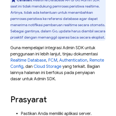
Catatan:
Realtime Database
API di Go
Admin SDK
saat ini tidak mendukung pemroses peristiwa realtime.
Artinya, tidak ada ketentuan untuk menambahkan
pemroses peristiwa ke referensi database agar dapat
menerima notifikasi pembaruan realtime secara otomatis.
Sebagai gantinya, dalam Go, update harus diambil secara
proaktif dengan memanggil operasi baca secara eksplisit.
Guna mempelajari integrasi
Admin SDK
untuk
penggunaan ini lebih lanjut, tinjau dokumentasi
Realtime Database
,
FCM
,
Authentication
,
Remote
Config
, dan
Cloud Storage
yang terkait. Bagian
lainnya halaman ini berfokus pada penyiapan
dasar untuk
Admin SDK
.
Prasyarat
Pastikan Anda memiliki aplikasi server.