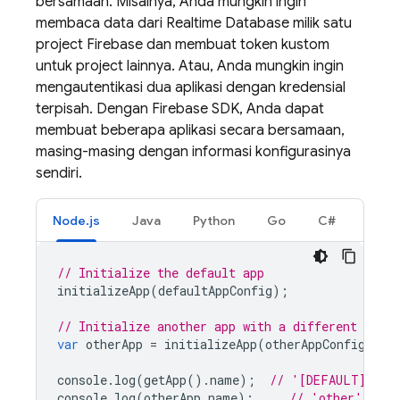
bersamaan. Misalnya, Anda mungkin ingin
membaca data dari
Realtime Database
milik satu
project Firebase dan membuat token kustom
untuk project lainnya. Atau, Anda mungkin ingin
mengautentikasi dua aplikasi dengan kredensial
terpisah. Dengan Firebase SDK, Anda dapat
membuat beberapa aplikasi secara bersamaan,
masing-masing dengan informasi konfigurasinya
sendiri.
Node.js
Java
Python
Go
C#
// Initialize the default app
initializeApp
(
defaultAppConfig
);
// Initialize another app with a different confi
var
otherApp
=
initializeApp
(
otherAppConfig
,
'o
console
.
log
(
getApp
().
name
);
// '[DEFAULT]'
console
.
log
(
otherApp
.
name
);
// 'other'