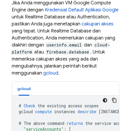
Jika Anda menggunakan VM Google Compute
Engine dengan
Kredensial Default Aplikasi Google
untuk
Realtime Database
atau
Authentication
,
pastikan Anda juga menetapkan
cakupan akses
yang tepat. Untuk
Realtime Database
dan
Authentication
, Anda memerlukan cakupan yang
diakhiri dengan
userinfo.email
dan
cloud-
platform
atau
firebase.database
. Untuk
memeriksa cakupan akses yang ada dan
mengubahnya, jalankan perintah berikut
menggunakan
gcloud
.
gcloud
#
Check
the
existing
access
scopes
gcloud
compute
instances
describe
[
INSTANCE_NAM
#
The
above
command
returns
the
service
account
"serviceAccounts"
:
[