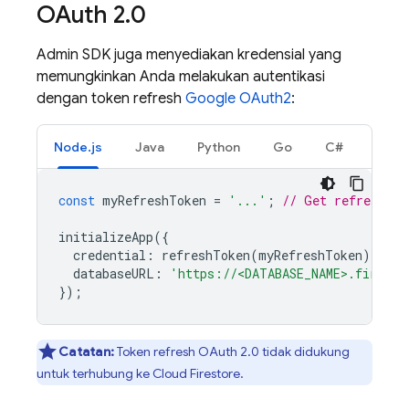
OAuth 2
.
0
Admin SDK
juga menyediakan kredensial yang
memungkinkan Anda melakukan autentikasi
dengan token refresh
Google OAuth2
:
Node.js
Java
Python
Go
C#
const
myRefreshToken
=
'...'
;
// Get refresh to
initializeApp
({
credential
:
refreshToken
(
myRefreshToken
),
databaseURL
:
'https://<DATABASE_NAME>.firebas
});
Catatan:
Token refresh OAuth 2.0 tidak didukung
untuk terhubung ke
Cloud Firestore
.