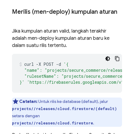
Merilis (men-deploy) kumpulan aturan
Jika kumpulan aturan valid, langkah terakhir
adalah men-deploy kumpulan aturan baru ke
dalam suatu rilis tertentu.
curl
-X
POST
-d
'{
  "name": "projects/secure_commerce/releases/cl
  "rulesetName": "projects/secure_commerce/rul
}'
'https://firebaserules.googleapis.com/v1/pro
Catatan:
Untuk rilis ke database (default), jalur
projects/
/releases/cloud.firestore/(default)
setara dengan
.
projects/
/releases/cloud.firestore