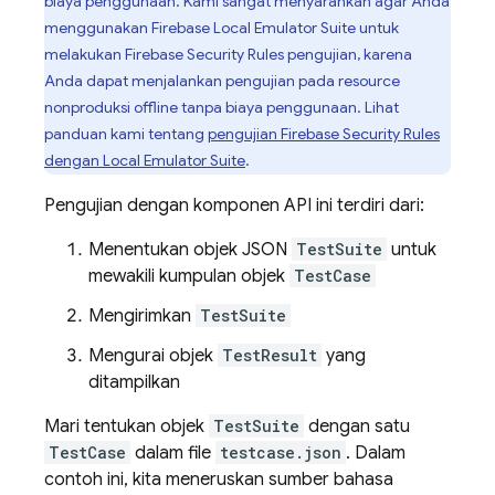
biaya penggunaan. Kami sangat menyarankan agar Anda
menggunakan
Firebase Local Emulator Suite
untuk
melakukan
Firebase Security Rules
pengujian, karena
Anda dapat menjalankan pengujian pada resource
nonproduksi offline tanpa biaya penggunaan. Lihat
panduan kami tentang
pengujian
Firebase Security Rules
dengan
Local Emulator Suite
.
Pengujian dengan komponen API ini terdiri dari:
Menentukan objek JSON
TestSuite
untuk
mewakili kumpulan objek
TestCase
Mengirimkan
TestSuite
Mengurai objek
TestResult
yang
ditampilkan
Mari tentukan objek
TestSuite
dengan satu
TestCase
dalam file
testcase.json
. Dalam
contoh ini, kita meneruskan sumber bahasa