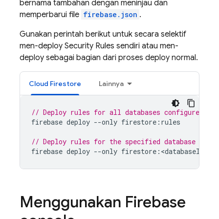
bernama tambahan dengan meninjau dan
memperbarui file
firebase.json
.
Gunakan perintah berikut untuk secara selektif
men-deploy
Security Rules
sendiri atau men-
deploy sebagai bagian dari proses deploy normal.
Cloud Firestore
Lainnya
// Deploy rules for all databases configured in
firebase
deploy
--
only
firestore
:
rules
// Deploy rules for the specified database conf
firebase
deploy
--
only
firestore
:
<
databaseId
>
Menggunakan
Firebase