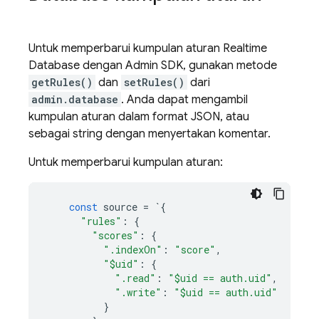
Untuk memperbarui kumpulan aturan
Realtime
Database
dengan
Admin SDK
, gunakan metode
getRules()
dan
setRules()
dari
admin.database
. Anda dapat mengambil
kumpulan aturan dalam format JSON, atau
sebagai string dengan menyertakan komentar.
Untuk memperbarui kumpulan aturan:
const
source
=
`
{
"rules"
:
{
"scores"
:
{
".indexOn"
:
"score"
,
"$uid"
:
{
".read"
:
"$uid == auth.uid"
,
".write"
:
"$uid == auth.uid"
}