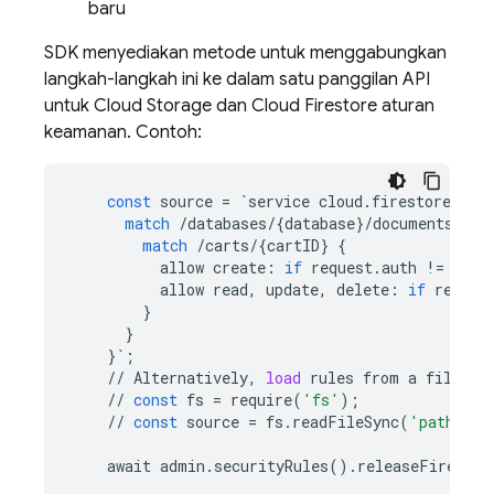
baru
SDK menyediakan metode untuk menggabungkan
langkah-langkah ini ke dalam satu panggilan API
untuk
Cloud Storage
dan
Cloud Firestore
aturan
keamanan. Contoh:
const
source
=
`
service
cloud
.
firestore
{
match
/
databases
/
{
database
}
/
documents
{
match
/
carts
/
{
cartID
}
{
allow
create
:
if
request
.
auth
!=
null
allow
read
,
update
,
delete
:
if
reques
}
}
}
`
;
//
Alternatively
,
load
rules
from
a
file
//
const
fs
=
require
(
'fs'
);
//
const
source
=
fs
.
readFileSync
(
'path/to/
await
admin
.
securityRules
()
.
releaseFirestor