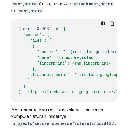
east_store
Anda, tetapkan
attachment_point
ke
east_store
.
curl
-X
POST
-d
'{
  "source": {
    "files": [
      {
        "content": "'
$(
cat
storage.rules
)
'",
        "name": "firestore.rules",
        "fingerprint": <sha fingerprint>
      },
    "attachment_point": "firestore.googleapis.c
    ]
  }
}'
'https://firebaserules.googleapis.com/v1/pro
API menampilkan respons validasi dan nama
kumpulan aturan, misalnya
projects/secure_commerce/rulesets/uuid123
.