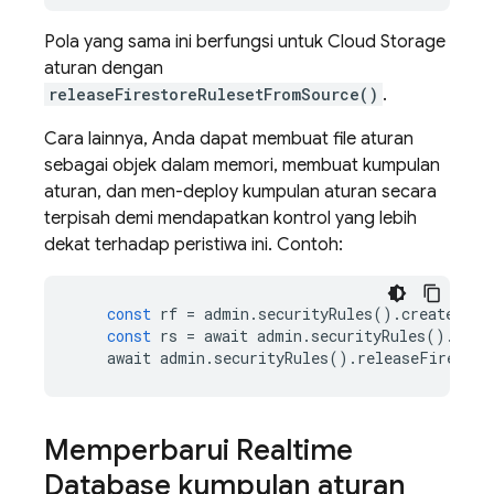
Pola yang sama ini berfungsi untuk
Cloud Storage
aturan dengan
releaseFirestoreRulesetFromSource()
.
Cara lainnya, Anda dapat membuat file aturan
sebagai objek dalam memori, membuat kumpulan
aturan, dan men-deploy kumpulan aturan secara
terpisah demi mendapatkan kontrol yang lebih
dekat terhadap peristiwa ini. Contoh:
const
rf
=
admin
.
securityRules
()
.
createRule
const
rs
=
await
admin
.
securityRules
()
.
crea
await
admin
.
securityRules
()
.
releaseFirestor
Memperbarui
Realtime
Database
kumpulan aturan