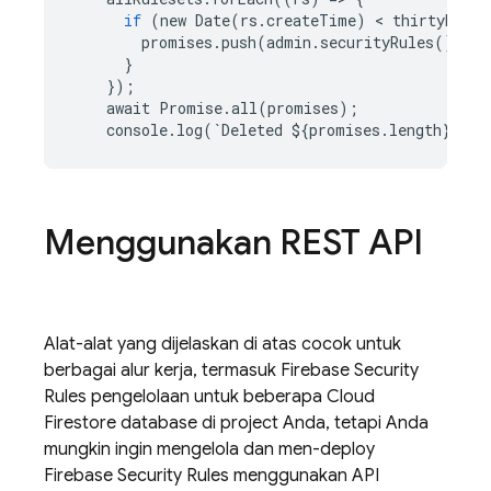
if
(
new
Date
(
rs
.
createTime
)
 < 
thirtyDays
)
promises
.
push
(
admin
.
securityRules
()
.
del
}
});
await
Promise
.
all
(
promises
);
console
.
log
(
`
Deleted
$
{
promises
.
length
}
rul
Menggunakan REST API
Alat-alat yang dijelaskan di atas cocok untuk
berbagai alur kerja, termasuk
Firebase Security
Rules
pengelolaan untuk beberapa
Cloud
Firestore
database di project Anda, tetapi Anda
mungkin ingin mengelola dan men-deploy
Firebase Security Rules
menggunakan API