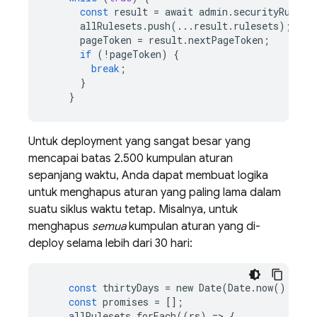
const
result
=
await
admin
.
securityRules
(
allRulesets
.
push
(
...
result
.
rulesets
);
pageToken
=
result
.
nextPageToken
;
if
(
!
pageToken
)
{
break
;
}
}
Untuk deployment yang sangat besar yang
mencapai batas 2.500 kumpulan aturan
sepanjang waktu, Anda dapat membuat logika
untuk menghapus aturan yang paling lama dalam
suatu siklus waktu tetap. Misalnya, untuk
menghapus
semua
kumpulan aturan yang di-
deploy selama lebih dari 30 hari:
const
thirtyDays
=
new
Date
(
Date
.
now
()
-
TH
const
promises
=
[];
allRulesets
.
forEach
((
rs
)
=
>
{