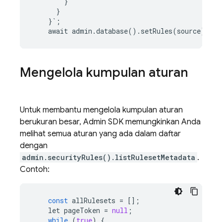
}
}
}
`
;
await
admin
.
database
()
.
setRules
(
source
);
Mengelola kumpulan aturan
Untuk membantu mengelola kumpulan aturan
berukuran besar,
Admin SDK
memungkinkan Anda
melihat semua aturan yang ada dalam daftar
dengan
admin.securityRules().listRulesetMetadata
.
Contoh:
const
allRulesets
=
[];
let
pageToken
=
null
;
while
(
true
)
{