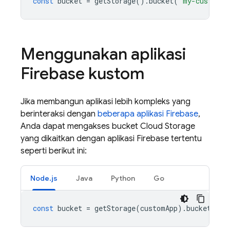
const
bucket
=
getStorage
().
bucket
(
'my-custom-b
Menggunakan aplikasi
Firebase kustom
Jika membangun aplikasi lebih kompleks yang
berinteraksi dengan
beberapa aplikasi Firebase
,
Anda dapat mengakses bucket
Cloud Storage
yang dikaitkan dengan aplikasi Firebase tertentu
seperti berikut ini:
Node.js
Java
Python
Go
const
bucket
=
getStorage
(
customApp
).
bucket
();