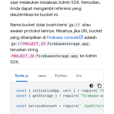
saat melakukan inisialisasi Admin SDK. Kemudian,
Anda dapat mengambil referensi yang
diautentikasi ke bucket ini.
Nama bucket
tidak boleh
berisi
gs://
atau
awalan protokol lainnya. Misalnya, jika URL bucket
yang ditampilkan di
Firebase
console
adalah
gs://
PROJECT_ID
.firebasestorage.app
,
teruskan string
PROJECT_ID
.firebasestorage.app
ke Admin
SDK.
Node.js
Java
Python
Go
const
{
initializeApp
,
cert
}
=
require
(
'fireba
const
{
getStorage
}
=
require
(
'firebase-admin/
const
serviceAccount
=
require
(
'./path/to/servi