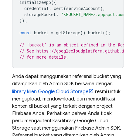
initializeApp
({
credential
:
cert
(
serviceAccount
),
storageBucket
:
'<BUCKET_NAME>.appspot.com'
});
const
bucket
=
getStorage
().
bucket
();
// 'bucket' is an object defined in the @google
// See https://googlecloudplatform.github.io/go
// for more details.
Anda dapat menggunakan referensi bucket yang
ditampilkan oleh Admin SDK bersama dengan
library klien
Google Cloud Storage
resmi untuk
mengupload, mendownload, dan memodifikasi
konten di bucket yang terkait dengan project
Firebase Anda. Perhatikan bahwa Anda tidak
perlu mengautentikasi library
Google Cloud
Storage
saat menggunakan Firebase Admin SDK.
Referensi bucket yang ditampilkan oleh Admin