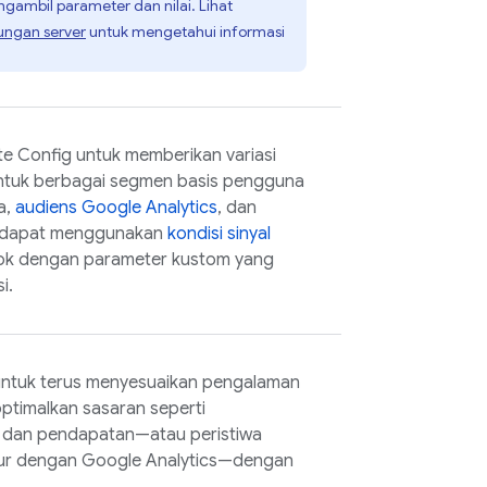
ngambil parameter dan nilai. Lihat
kungan server
untuk mengetahui informasi
e Config
untuk memberikan variasi
ntuk berbagai segmen basis pengguna
a,
audiens
Google Analytics
, dan
a dapat menggunakan
kondisi sinyal
ok dengan parameter kustom yang
i.
ntuk terus menyesuaikan pengalaman
ptimalkan sasaran seperti
, dan pendapatan—atau peristiwa
kur dengan
Google Analytics
—dengan