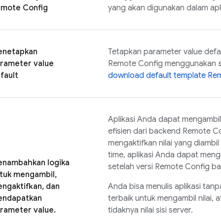
mote Config
yang akan digunakan dalam apl
netapkan
Tetapkan parameter value defau
rameter value
Remote Config
menggunakan
fault
download default template
Rem
Aplikasi Anda dapat mengambi
efisien dari backend
Remote Co
mengaktifkan nilai yang diambi
time, aplikasi Anda dapat meng
nambahkan logika
setelah versi
Remote Config
bar
tuk mengambil,
ngaktifkan, dan
Anda bisa menulis aplikasi tan
ndapatkan
terbaik untuk mengambil nilai,
rameter value.
tidaknya nilai sisi server.