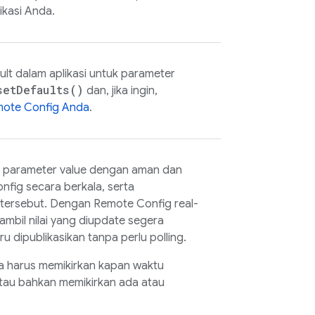
ikasi Anda.
lt dalam aplikasi untuk parameter
set
Defaults(
)
dan, jika ingin,
ote Config
Anda
.
l parameter value dengan aman dan
nfig
secara berkala, serta
l tersebut. Dengan
Remote Config
real-
ambil nilai yang diupdate segera
u dipublikasikan tanpa perlu polling.
pa harus memikirkan kapan waktu
 atau bahkan memikirkan ada atau