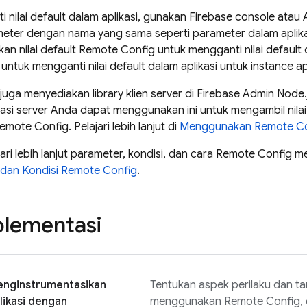
 nilai default dalam aplikasi, gunakan
Firebase
console atau 
ter dengan nama yang sama seperti parameter dalam aplikas
n nilai default
Remote Config
untuk mengganti nilai default
l untuk mengganti nilai default dalam aplikasi untuk instance 
juga menyediakan library klien server di Firebase Admin Nod
si server Anda dapat menggunakan ini untuk mengambil nilai 
emote Config
. Pelajari lebih lanjut di
Menggunakan
Remote Co
ri lebih lanjut parameter, kondisi, dan cara
Remote Config
men
dan Kondisi
Remote Config
.
plementasi
nginstrumentasikan
Tentukan aspek perilaku dan tam
likasi dengan
menggunakan
Remote Config
,