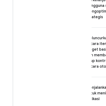
berkelanju
pengguna 
Authentication
mengoptim
Extensions
strategis
Meluncurka
secara ite
target ba
dan memba
grup kontr
secara ot
Menjalanka
untuk meni
aplikasi