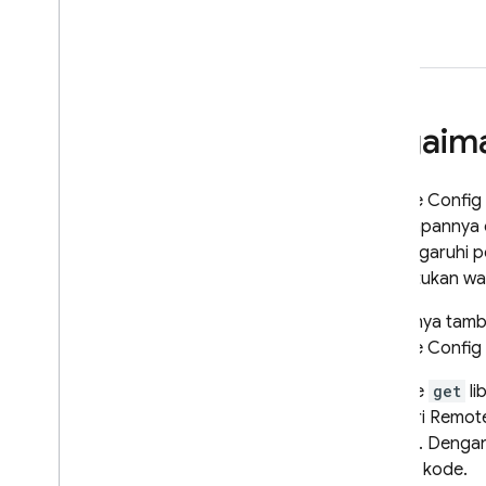
Bagaima
Remote Config
menyimpannya d
memengaruhi pe
menentukan wak
Sebaiknya tamb
Remote Config
Metode
get
li
nilai dari
Remote
aplikasi. Den
banyak kode.