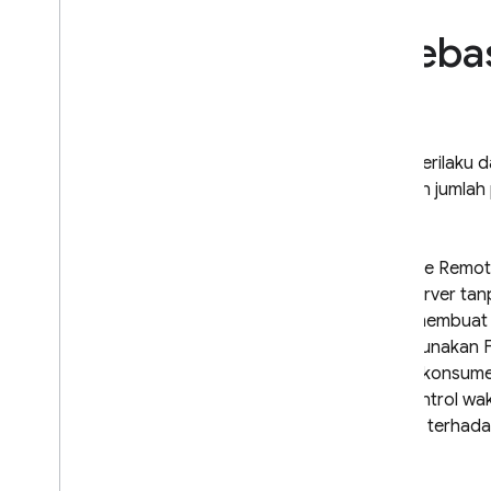
Crashlytics
Fireba
Performance Monitoring
MELAKUKAN ITERASI
Ubah perilaku d
Remote Config
batasan jumlah 
Pengantar
Mulai
Memahami Remote Config real-
Firebase
Remot
time
atau server ta
Mempelajari kasus penggunaan
Anda membuat ni
Memahami parameter dan
menggunakan
kondisi
semua konsum
Mengelola template Remote
mengontrol wak
Config
minimal terhada
Mengubah Remote Config
secara terprogram
Mempelajari strategi pemuatan