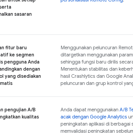
tan untuk setiap
personalisasi
Remote Config
.
serta
alkan sasaran
n fitur baru
Menggunakan peluncuran
Remot
ratif ke segmen
ditargetkan menggunakan paramet
sis pengguna Anda
sehingga fungsi baru dirilis sec
ndingkan dengan
Menentukan stabilitas dan keber
ol yang disediakan
hasil
Crashlytics
dan
Google Anal
omatis
peluncuran dan grup kontrol yan
n pengujian A/B
Anda dapat menggunakan
A/B T
ngkatkan kualitas
acak dengan
Google Analytics
un
peningkatan aplikasi di berbaga
memvalidasi peningkatan sebelum