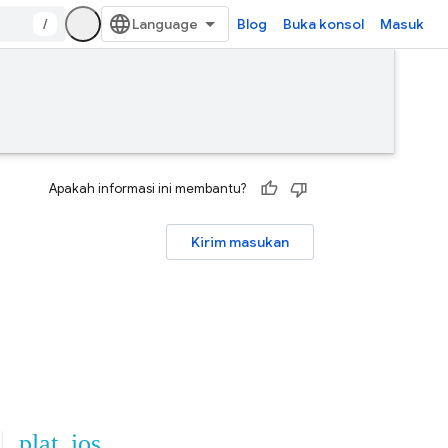
/
Blog
Buka konsol
Masuk
Apakah informasi ini membantu?
Kirim masukan
plat_ios