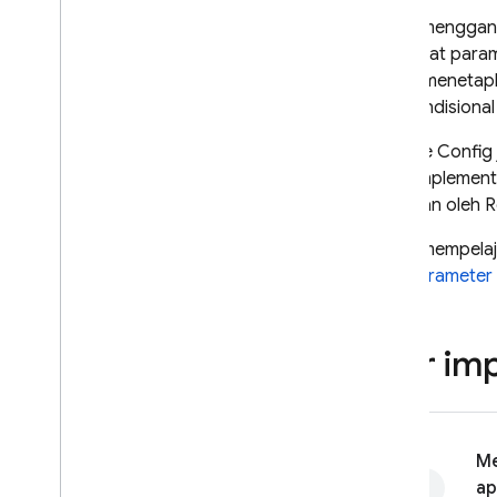
Untuk mengganti
membuat parame
dapat menetapka
nilai kondisiona
Remote Config
SDK. Implementa
disimpan oleh
R
Untuk mempelaja
lihat
Parameter 
Alur im
Me
ap