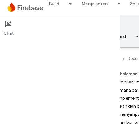
Build
Menjalankan
Solu
Documentation
Remote Config
Chat
Ringkasan
Dasar-dasar
AI
Build
Firebase
Docum
Pada halaman 
Ringkasan
Kemampuan u
Bagaimana car
RELEASE
Alur implement
Kebijakan dan 
Test Lab
Ingin menyimpan
Langkah beriku
App Distribution
MEMANTAU