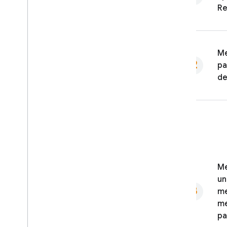
Re
Me
pa
de
Me
un
me
me
pa