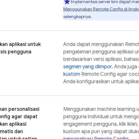
Implementasi server kini dapat me
Menggunakan
Remote Config
di ling
selengkapnya.
an aplikasi untuk
Anda dapat menggunakan
Remot
sis pengguna
pengalaman pengguna aplikasi u
berdasarkan versi aplikasi, bahas
segmen yang diimpor
. Anda jug
kustom
Remote Config
agar coc
Anda konfigurasikan untuk aplikas
an personalisasi
Menggunakan machine learning u
nfig
agar dapat
pengguna individual untuk mengo
an aplikasi
engagement pengguna, klik iklan
matis dan
kustom apa pun yang dapat diu