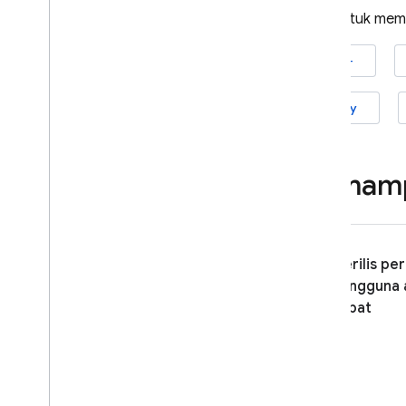
Siap untuk memu
Menggunakan Remote Config
dengan Analytics
Memperluas dengan Cloud
iOS+
Functions
Studi kasus
Unity
Peluncuran
Personalisasi
Lingkungan server
Kemamp
Harga
,
kuota
,
dan batas
Solusi
Menggunakan Remote Config sisi
Merilis pe
server dengan Cloud Functions
dan Vertex AI
pengguna a
Memperbarui aplikasi Firebase
cepat
AI Logic secara dinamis
dengan Remote Config
Referensi API