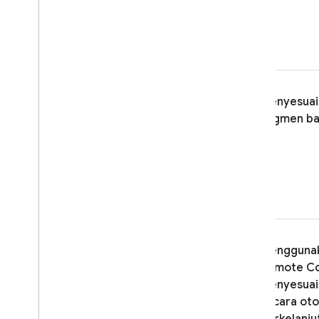
Pemecahan masalah dan
pertanyaan umum (FAQ)
A
/
B Testing
ENGAGE
Menyesuaik
Analytics
segmen ba
Cloud Messaging
In-App Messaging
Google Ad
Mob
Menggunak
Google Ads
Remote Co
menyesuaik
Dynamic Links
secara oto
PRODUK TERKAIT