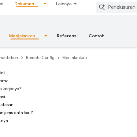
si
Dokumen
Lainnya
Menjalankan
Referensi
Contoh
entation
Remote Config
Menjalankan
ini
tama
a kerjanya?
asi
batasan
 jenis data lain?
tnya