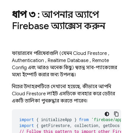
ধাপ ৩
: আপনার অ্যাপে
Firebase অ্যাক্সেস করুন
ফায়ারবেস পরিষেবাগুলি (যেমন
Cloud Firestore
,
Authentication
,
Realtime Database
,
Remote
Config
এবং আরও অনেক কিছু) স্বতন্ত্র সাব-প্যাকেজের
মধ্যে ইম্পোর্ট করার জন্য উপলব্ধ।
নিচের উদাহরণটিতে দেখানো হয়েছে, কীভাবে আপনি
Cloud Firestore
লাইট এসডিকে ব্যবহার করে ডেটার
একটি তালিকা পুনরুদ্ধার করতে পারেন।
import
{
initializeApp
}
from
'firebase/app'
;
import
{
getFirestore
,
collection
,
getDocs
}
fr
// Follow this pattern to import other Firebase