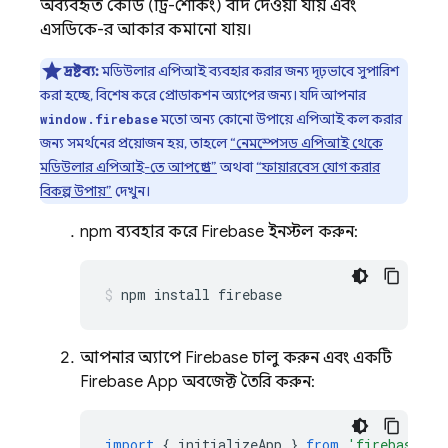
অব্যবহৃত কোড (ট্রি-শেকিং) বাদ দেওয়া যায় এবং
এসডিকে-র আকার কমানো যায়।
দ্রষ্টব্য:
মডিউলার এপিআই ব্যবহার করার জন্য দৃঢ়ভাবে সুপারিশ
করা হচ্ছে, বিশেষ করে প্রোডাকশন অ্যাপের জন্য। যদি আপনার
মতো অন্য কোনো উপায়ে এপিআই কল করার
window.firebase
জন্য সমর্থনের প্রয়োজন হয়, তাহলে
“নেমস্পেসড এপিআই থেকে
মডিউলার এপিআই-তে আপগ্রেড”
অথবা
“ফায়ারবেস যোগ করার
বিকল্প উপায়”
দেখুন।
npm ব্যবহার করে Firebase ইনস্টল করুন:
npm install firebase
আপনার অ্যাপে Firebase চালু করুন এবং একটি
Firebase App অবজেক্ট তৈরি করুন:
import
{
initializeApp
}
from
'firebase/ap