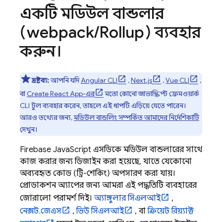
একটি মডিউল বান্ডলার
(webpack
/
Rollup) ব্যবহার
করুন।
দ্রষ্টব্য:
আপনি যদি
Angular CLI
,
Next.js
,
Vue CLI
,
বা
Create React App-এর
মতো কোনো জাভাস্ক্রিপ্ট ফ্রেমওয়ার্ক
CLI টুল ব্যবহার করেন, তাহলে এই ধাপটি এড়িয়ে যেতে পারেন।
আরও তথ্যের জন্য,
মডিউল বান্ডলিং সম্পর্কিত আমাদের নির্দেশিকাটি
দেখুন।
Firebase
JavaScript
এসডিকে মডিউল বান্ডলারের সাথে
কাজ করার জন্য ডিজাইন করা হয়েছে, যাতে যেকোনো
অব্যবহৃত কোড (ট্রি-শেকিং) অপসারণ করা যায়।
প্রোডাকশন অ্যাপের জন্য আমরা এই পদ্ধতিটি ব্যবহারের
জোরালো পরামর্শ দিই।
অ্যাঙ্গুলার সিএলআই
,
নেক্সট.জেএস
,
ভিউ সিএলআই
, বা
ক্রিয়েট রিয়্যাক্ট