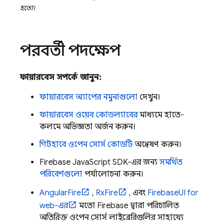
হতো।
পরবর্তী পদক্ষেপ
ফায়ারবেস সম্পর্কে জানুন:
ফায়ারবেস অ্যাপের নমুনাগুলো
দেখুন।
ফায়ারবেস ওয়েব কোডল্যাবের
মাধ্যমে হাতে-
কলমে অভিজ্ঞতা অর্জন করুন।
গিটহাবে ওপেন সোর্স কোডটি
অন্বেষণ করুন।
Firebase
JavaScript
SDK-এর জন্য
সমর্থিত
পরিবেশগুলো
পর্যালোচনা করুন।
AngularFire
,
RxFire
, এবং
FirebaseUI for
web-এর
মতো Firebase দ্বারা পরিচালিত
অতিরিক্ত ওপেন সোর্স লাইব্রেরিগুলির সাহায্যে