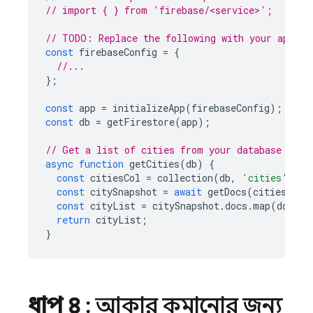
// import { } from 'firebase/<service>';
// TODO: Replace the following with your app's 
const
firebaseConfig
=
{
//...
};
const
app
=
initializeApp
(
firebaseConfig
);
const
db
=
getFirestore
(
app
);
// Get a list of cities from your database
async
function
getCities
(
db
)
{
const
citiesCol
=
collection
(
db
,
'cities'
);
const
citySnapshot
=
await
getDocs
(
citiesCol
)
const
cityList
=
citySnapshot
.
docs
.
map
(
doc
=>
return
cityList
;
}
ধাপ ৪
: আকার কমানোর জন্য