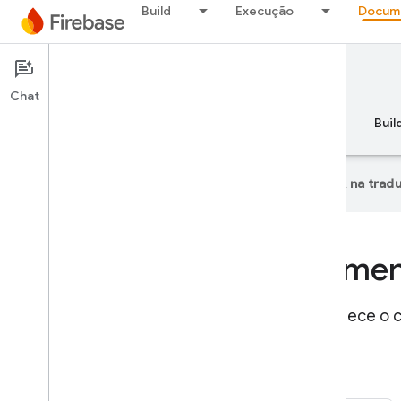
Build
Execução
Docum
Documentation
Chat
Developer documentation for Firebase
Visão geral
Princípios básicos
AI
Buil
O Google usa tecnologia de IA na trad
Document
Se você já conhece o 