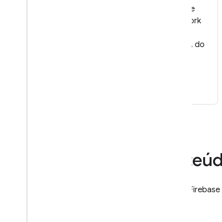
Acesse modelos de IA diretamente
dos seus apps ou use um framework
de código aberto para
desenvolvimento sofisticado de IA do
lado do servidor.
Saiba mais
Documentação e conteúd
Quer você prefira aprender lendo ou fazendo, o Firebase