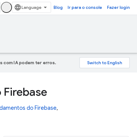
Blog
Ir para o console
Fazer login
s com IA podem ter erros.
 Firebase
damentos do Firebase
,