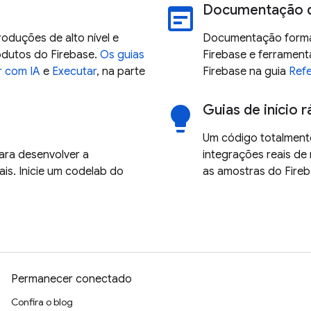
Documentação d
wysiwyg
oduções de alto nível e
Documentação formal
odutos do Firebase.
Os guias
Firebase e ferrament
r com IA
e
Executar
, na parte
Firebase na guia
Refe
Guias de início 
lightbulb
Um código totalment
ara desenvolver a
integrações reais de 
ais. Inicie um codelab do
as amostras do Fire
Permanecer conectado
Confira o blog