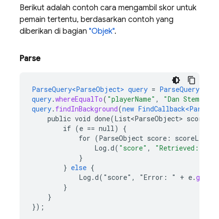
Berikut adalah contoh cara mengambil skor untuk
pemain tertentu, berdasarkan contoh yang
diberikan di bagian
"Objek"
.
Parse
ParseQuery<ParseObject>
query
=
ParseQuery
.
get
query
.
whereEqualTo
(
"playerName"
,
"Dan Stemkosk
query
.
findInBackground
(
new
FindCallback<ParseOb
public
void
done(List<ParseObject>
scoreLis
if
(e
==
null)
{
for
(ParseObject
score
:
scoreList
)
Log
.
d
(
"score"
,
"Retrieved: "
+
}
}
else
{
Log.d("score",
"
Error
:
"
+
e
.
getMe
}
}
}
);