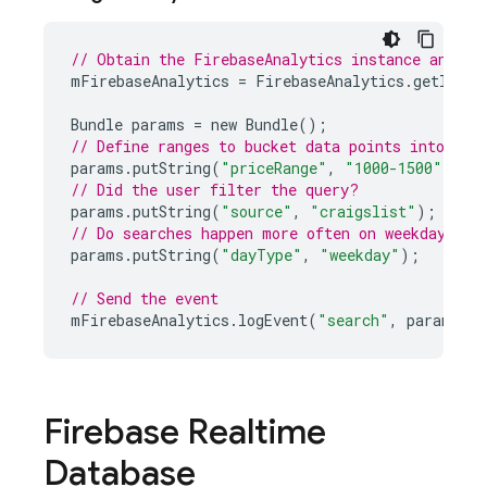
// Obtain the FirebaseAnalytics instance and st
mFirebaseAnalytics
=
FirebaseAnalytics
.
getInsta
Bundle
params
=
new
Bundle
();
// Define ranges to bucket data points into mea
params
.
putString
(
"priceRange"
,
"1000-1500"
);
// Did the user filter the query?
params
.
putString
(
"source"
,
"craigslist"
);
// Do searches happen more often on weekdays or
params
.
putString
(
"dayType"
,
"weekday"
);
// Send the event
mFirebaseAnalytics
.
logEvent
(
"search"
,
params
);
Firebase Realtime
Database