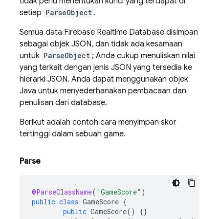
tidak perlu menentukan kunci yang terdapat di
setiap
ParseObject
.
Semua data
Firebase Realtime Database
disimpan
sebagai objek JSON, dan tidak ada kesamaan
untuk
ParseObject
; Anda cukup menuliskan nilai
yang terkait dengan jenis JSON yang tersedia ke
hierarki JSON. Anda dapat menggunakan objek
Java untuk menyederhanakan pembacaan dan
penulisan dari database.
Berikut adalah contoh cara menyimpan skor
tertinggi dalam sebuah game.
Parse
@ParseClassName
(
"GameScore"
)
public
class
GameScore
{
public
GameScore
()
{}