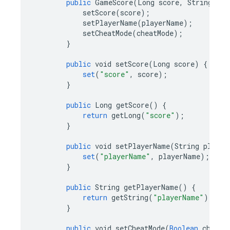
public
GameScore
(
Long
score
,
String
pla
setScore
(
score
);
setPlayerName
(
playerName
);
setCheatMode
(
cheatMode
);
}
public
void
setScore
(
Long
score
)
{
set
(
"score"
,
score
);
}
public
Long
getScore
()
{
return
getLong
(
"score"
);
}
public
void
setPlayerName
(
String
player
set
(
"playerName"
,
playerName
);
}
public
String
getPlayerName
()
{
return
getString
(
"playerName"
);
}
public
void
setCheatMode
(
Boolean
cheatM