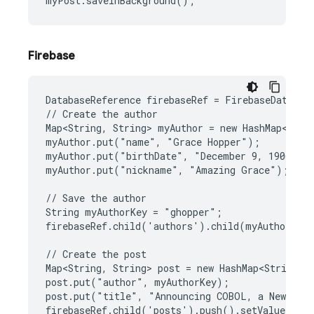
myPost
.
saveInBackground
();
Firebase
DatabaseReference firebaseRef = FirebaseDatabase
// Create the author

Map<String, String> myAuthor = new HashMap<Strin
myAuthor.put("name", "Grace Hopper");

myAuthor.put("birthDate", "December 9, 1906");

myAuthor.put("nickname", "Amazing Grace");

// Save the author

String myAuthorKey = "ghopper";

firebaseRef.child('authors').child(myAuthorKey)
// Create the post

Map<String, String> post = new HashMap<String, S
post.put("author", myAuthorKey);

post.put("title", "Announcing COBOL, a New Prog