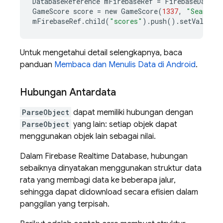
DatabaseReference
mFirebaseRef
=
FirebaseDataba
GameScore
score
=
new
GameScore
(
1337
,
"Sean Pl
mFirebaseRef
.
child
(
"scores"
).
push
().
setValue
(
s
Untuk mengetahui detail selengkapnya, baca
panduan
Membaca dan Menulis Data di Android
.
Hubungan Antardata
ParseObject
dapat memiliki hubungan dengan
ParseObject
yang lain: setiap objek dapat
menggunakan objek lain sebagai nilai.
Dalam
Firebase Realtime Database
, hubungan
sebaiknya dinyatakan menggunakan struktur data
rata yang membagi data ke beberapa jalur,
sehingga dapat didownload secara efisien dalam
panggilan yang terpisah.