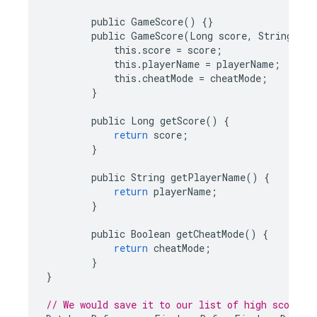
public
GameScore
()
{}
public
GameScore
(
Long
score
,
String
pla
this
.
score
=
score
;
this
.
playerName
=
playerName
;
this
.
cheatMode
=
cheatMode
;
}
public
Long
getScore
()
{
return
score
;
}
public
String
getPlayerName
()
{
return
playerName
;
}
public
Boolean
getCheatMode
()
{
return
cheatMode
;
}
}
// We would save it to our list of high scores 