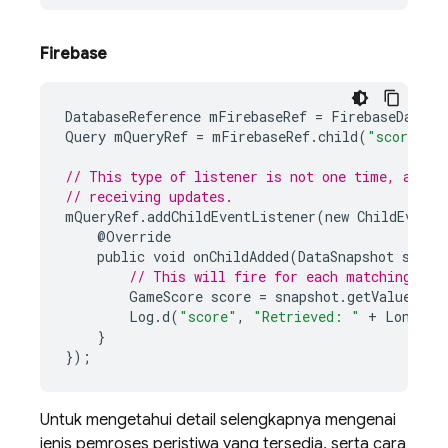
Firebase
DatabaseReference
mFirebaseRef
=
FirebaseDataba
Query
mQueryRef
=
mFirebaseRef
.
child
(
"scores"
)
// This type of listener is not one time, and y
// receiving updates.
mQueryRef
.
addChildEventListener
(
new
ChildEventL
@
Override
public
void
onChildAdded
(
DataSnapshot
snaps
// This will fire for each matching chi
GameScore
score
=
snapshot
.
getValue
(
Gam
Log
.
d
(
"score"
,
"Retrieved: "
+
Long
.
to
}
});
Untuk mengetahui detail selengkapnya mengenai
jenis pemroses peristiwa yang tersedia, serta cara