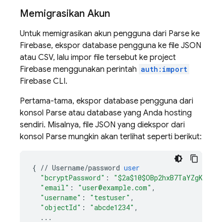
Memigrasikan Akun
Untuk memigrasikan akun pengguna dari Parse ke
Firebase, ekspor database pengguna ke file JSON
atau CSV, lalu impor file tersebut ke project
Firebase menggunakan perintah
auth:import
Firebase CLI.
Pertama-tama, ekspor database pengguna dari
konsol Parse atau database yang Anda hosting
sendiri. Misalnya, file JSON yang diekspor dari
konsol Parse mungkin akan terlihat seperti berikut:
{
//
Username
/
password
user
"bcryptPassword"
:
"$2a$10$OBp2hxB7TaYZgKyTiY
"email"
:
"user@example.com"
,
"username"
:
"testuser"
,
"objectId"
:
"abcde1234"
,
...