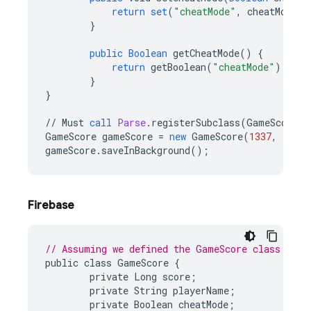
return
set
(
"cheatMode"
,
cheatMode
);
}
public
Boolean
getCheatMode
()
{
return
getBoolean
(
"cheatMode"
);
}
}
//
Must
call
Parse
.
registerSubclass
(
GameScore
.
c
GameScore
gameScore
=
new
GameScore
(
1337
,
"Sea
gameScore
.
saveInBackground
();
Firebase
// Assuming we defined the GameScore class as:
public
class
GameScore
{
private
Long
score
;
private
String
playerName
;
private
Boolean
cheatMode
;