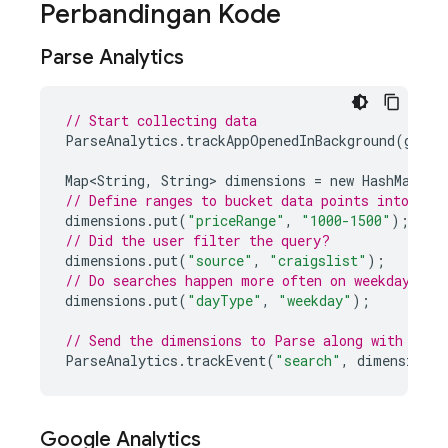
Perbandingan Kode
Parse Analytics
// Start collecting data
ParseAnalytics
.
trackAppOpenedInBackground
(
getIn
Map<String
,
String
>
dimensions
=
new
HashMap<St
// Define ranges to bucket data points into mea
dimensions
.
put
(
"priceRange"
,
"1000-1500"
);
// Did the user filter the query?
dimensions
.
put
(
"source"
,
"craigslist"
);
// Do searches happen more often on weekdays or
dimensions
.
put
(
"dayType"
,
"weekday"
);
// Send the dimensions to Parse along with the 
ParseAnalytics
.
trackEvent
(
"search"
,
dimensions
)
Google Analytics