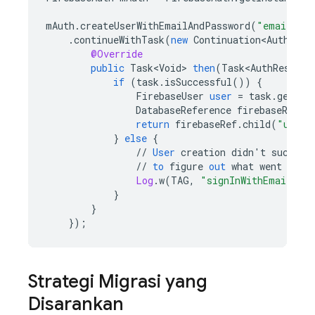
mAuth
.
createUserWithEmailAndPassword
(
"email@ex
.
continueWithTask
(
new
Continuation<AuthResu
@Override
public
Task<Void>
then
(
Task<AuthResult>
if
(
task
.
isSuccessful
())
{
FirebaseUser
user
=
task
.
getRes
DatabaseReference
firebaseRef
=
return
firebaseRef
.
child
(
"users
}
else
{
//
User
creation
didn
'
t
succeed
//
to
figure
out
what
went
wron
Log
.
w
(
TAG
,
"signInWithEmail"
,
t
}
}
}
);
Strategi Migrasi yang
Disarankan