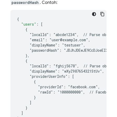
passwordHash
. Contoh:
{
"users"
:
[
    {
      "localId": "abcde1234",  // Parse objectI
      "email": "user@example.com",
      "displayName": "testuser",
      "passwordHash": "JDJhJDEwJE9CcDJoeEI3VGF
    },
    {
      "localId": "fghij5678",  // Parse object
      "displayName": "wXyZ987654321StUv",
      "providerUserInfo": [
        {
          "providerId": "facebook.com",
          "rawId": "1000000000",  // Facebook I
        }
]
}
]