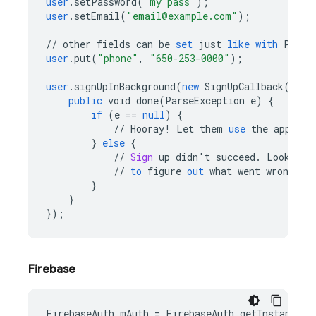
user
.
setPassword
(
"my pass"
);
user
.
setEmail
(
"email@example.com"
);
//
other
fields
can
be
set
just
like
with
Parse
user
.
put
(
"phone"
,
"650-253-0000"
);
user
.
signUpInBackground
(
new
SignUpCallback
()
{
public
void
done
(
ParseException
e
)
{
if
(
e
==
null
)
{
//
Hooray
!
Let
them
use
the
app
now
}
else
{
//
Sign
up
didn
'
t
succeed
.
Look
at
//
to
figure
out
what
went
wrong
}
}
}
);
Firebase
FirebaseAuth
mAuth
=
FirebaseAuth
.
getInstance
()