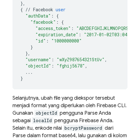
}
,
{
//
Facebook
user
"authData"
:
{
"facebook"
:
{
"access_token"
:
"ABCDEFGHIJKLMNOPQRSTUVW
"expiration_date"
:
"2017-01-02T03:04:05.
"id"
:
"1000000000"
}
}
,
"username"
:
"wXyZ987654321StUv"
,
"objectId"
:
"fghij5678"
,
...
}
Selanjutnya, ubah file yang diekspor tersebut
menjadi format yang diperlukan oleh Firebase CLI.
Gunakan
objectId
pengguna Parse Anda
sebagai
localId
pengguna Firebase Anda.
Selain itu, enkode nilai
bcryptPassword
dari
Parse dalam format base64, lalu gunakan di kolom