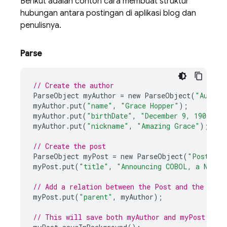
Berikut adalah contoh cara membuat struktur
hubungan antara postingan di aplikasi blog dan
penulisnya.
Parse
// Create the author
ParseObject
myAuthor
=
new
ParseObject
(
"Author
myAuthor
.
put
(
"name"
,
"Grace Hopper"
);
myAuthor
.
put
(
"birthDate"
,
"December 9, 1906"
);
myAuthor
.
put
(
"nickname"
,
"Amazing Grace"
);
// Create the post
ParseObject
myPost
=
new
ParseObject
(
"Post"
);
myPost
.
put
(
"title"
,
"Announcing COBOL, a New P
// Add a relation between the Post and the Auth
myPost
.
put
(
"parent"
,
myAuthor
);
// This will save both myAuthor and myPost