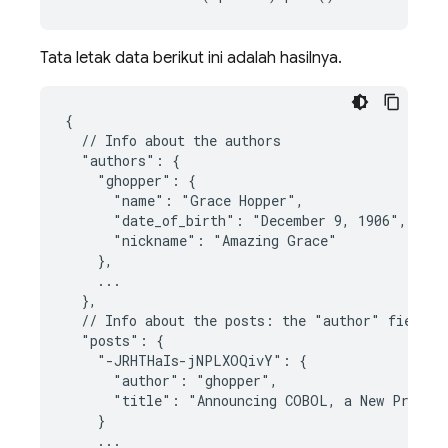
Tata letak data berikut ini adalah hasilnya.
{

  // Info about the authors

  "authors": {

    "ghopper": {

      "name": "Grace Hopper",

      "date_of_birth": "December 9, 1906",

      "nickname": "Amazing Grace"

    },

    ...

  },

  // Info about the posts: the "author" fields c
  "posts": {

    "-JRHTHaIs-jNPLXOQivY": {

      "author": "ghopper",

      "title": "Announcing COBOL, a New Program
    }

    ...
