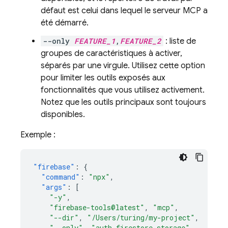
défaut est celui dans lequel le serveur MCP a
été démarré.
--only
FEATURE_1
,
FEATURE_2
: liste de
groupes de caractéristiques à activer,
séparés par une virgule. Utilisez cette option
pour limiter les outils exposés aux
fonctionnalités que vous utilisez activement.
Notez que les outils principaux sont toujours
disponibles.
Exemple :
"firebase"
:
{
"command"
:
"npx"
,
"args"
:
[
"-y"
,
"firebase-tools@latest"
,
"mcp"
,
"--dir"
,
"/Users/turing/my-project"
,
"--only"
,
"auth,firestore,storage"