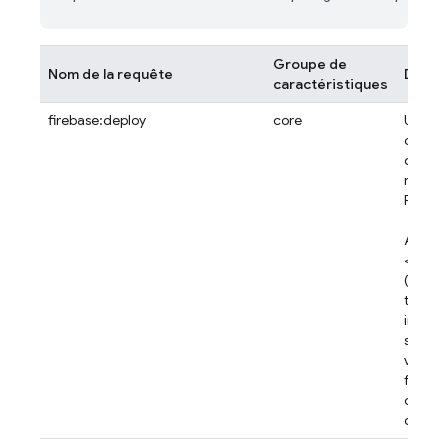
Groupe de
Nom de la requête
Descr
caractéristiques
firebase:deploy
core
Utilise
comma
déploy
ressou
Fireba
Argume
<prom
(faculta
toutes 
instruc
spécif
vous s
fournir
concer
déplo