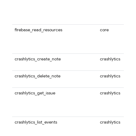
firebase_read_resources
core
crashlytics_create_note
crashlytics
crashlytics_delete_note
crashlytics
crashlytics_get_issue
crashlytics
crashlytics_list_events
crashlytics