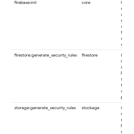
firebase:init
core
Utilise
comma
configu
service
comme
foncti
de bac
d'IA.
firestore:generate_security_rules
firestore
Génér
règles
sécuri
Firebas
sécuris
tests u
corres
pour vo
storage:generate_security_rules
stockage
Génér
règles
sécuri
Fireba
sécuris