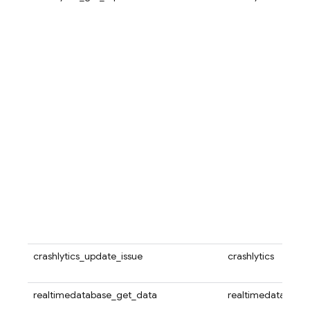
crashlytics_update_issue
crashlytics
realtimedatabase_get_data
realtimedatabase