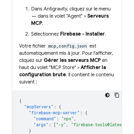
Dans
Antigravity
, cliquez sur le menu
dans le volet "Agent" >
Serveurs
more_horiz
MCP
.
Sélectionnez
Firebase
>
Installer
.
Votre fichier
mcp_config.json
est
automatiquement mis à jour. Pour l'afficher,
cliquez sur
Gérer les serveurs MCP
en
haut du volet "MCP Store" >
Afficher la
configuration brute
. Il contient le contenu
suivant :
{
"mcpServers"
:
{
"firebase-mcp-server"
:
{
"command"
:
"npx"
,
"args"
:
[
"-y"
,
"firebase-tools@latest"
,
}