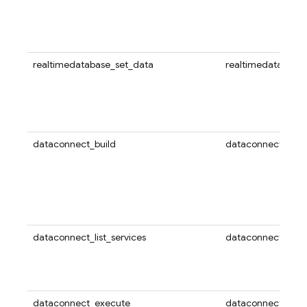
realtimedatabase_set_data
realtimedatabase
dataconnect_build
dataconnect
dataconnect_list_services
dataconnect
dataconnect_execute
dataconnect