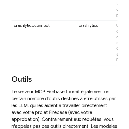
tests u
corres
pour vo
crashlytics:connect
crashlytics
Utilise
comma
accéde
donné
Crashl
applic
Fireba
Outils
Le serveur MCP Firebase fournit également un
certain nombre d'outils destinés à être utilisés par
les LLM, qui les aident à travailler directement
avec votre projet Firebase (avec votre
approbation). Contrairement aux requêtes, vous
n'appelez pas ces outils directement. Les modèles