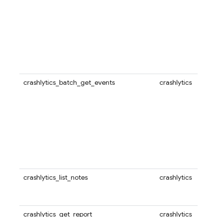
crashlytics_batch_get_events
crashlytics
crashlytics_list_notes
crashlytics
crashlytics_get_report
crashlytics