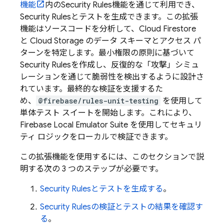
機能
内の
Security Rules
機能を通じて利用でき、
Security Rules
とテストを生成できます。この拡張
機能はソースコードを分析して、
Cloud Firestore
と
Cloud Storage
のデータ スキーマとアクセス パ
ターンを特定します。最小権限の原則に基づいて
Security Rules
を作成し、反復的な「攻撃」シミュ
レーションを通じて脆弱性を検出するように設計さ
れています。最終的な検証を支援するた
め、
@firebase/rules-unit-testing
を使用して
単体テスト スイートを開始します。これにより、
Firebase Local Emulator Suite
を使用してセキュリ
ティ ロジックをローカルで検証できます。
この拡張機能を使用するには、このセクションで説
明する次の 3 つのステップが必要です。
Security Rules
とテストを生成する
。
Security Rules
の検証とテストの結果を確認す
る
。