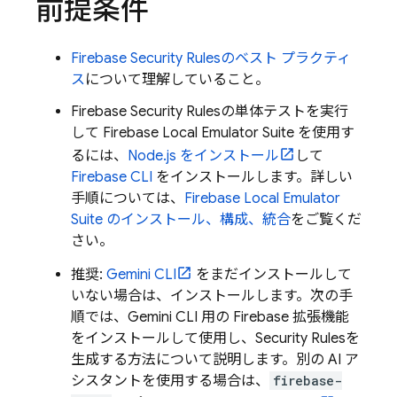
前提条件
Firebase Security Rules
のベスト プラクティ
ス
について理解していること。
Firebase Security Rules
の単体テストを実行
して
Firebase Local Emulator Suite
を使用す
るには、
Node.js をインストール
して
Firebase
CLI
をインストールします。詳しい
手順については、
Firebase Local Emulator
Suite
のインストール、構成、統合
をご覧くだ
さい。
推奨:
Gemini CLI
をまだインストールして
いない場合は、インストールします。次の手
順では、
Gemini CLI
用の Firebase 拡張機能
をインストールして使用し、
Security Rules
を
生成する方法について説明します。別の AI ア
シスタントを使用する場合は、
firebase-