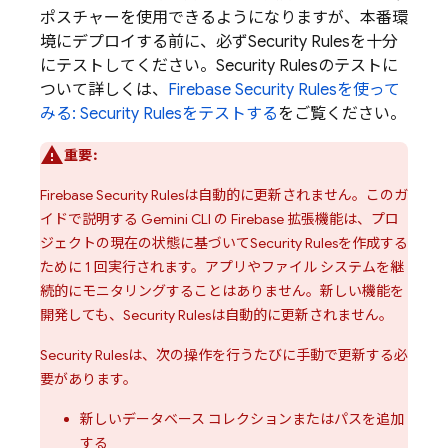
ポスチャーを使用できるようになりますが、本番環
境にデプロイする前に、必ず
Security Rules
を十分
にテストしてください。
Security Rules
のテストに
ついて詳しくは、
Firebase Security Rules
を使って
みる:
Security Rules
をテストする
をご覧ください。
重要:
Firebase Security Rules
は自動的に更新されません。このガ
イドで説明する
Gemini CLI
の Firebase 拡張機能は、プロ
ジェクトの現在の状態に基づいて
Security Rules
を作成する
ために 1 回実行されます。アプリやファイル システムを継
続的にモニタリングすることはありません。新しい機能を
開発しても、
Security Rules
は自動的に更新されません。
Security Rules
は、次の操作を行うたびに手動で更新する必
要があります。
新しいデータベース コレクションまたはパスを追加
する