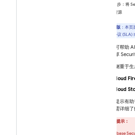
第 3 步：将 Se
Firebase 代理技能
其他资源
Firebase MCP 服务器
使用 AI 辅助功能集成 Firebase 服
预览版
：
本页
务
务等级协议 (SLA
Gemini CLI 扩展程序
Google AI Studio 集成
此提示可帮助 A
场景起草
Securi
提示
概览
此提示侧重于生
设置后端
Cloud Fir
编写安全规则
添加 AI 功能
Cloud Sto
部署到托管
使用此提示有助
排定问题的优先级并予以修正
试。如需详细了
Firebase Studio
重要提示：
构建 AI 赋能的应用
您的
Firebase Secu