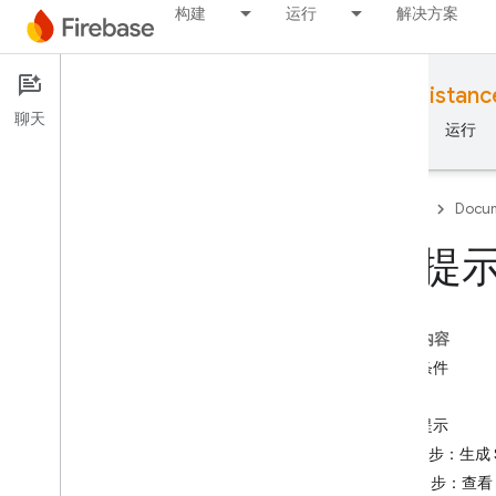
构建
运行
解决方案
Documentation
Develop with AI assistanc
聊天
概览
基础知识
AI
构建
运行
Firebase
Docum
AI 提
概览
本页内容
在 AI 辅助下开发
前提条件
在 AI 辅助下开发
限制
使用提示
Firebase 中的 Gemini
第 1 步：生成 S
第 2 步：查看 
AI 工具和集成