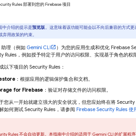
curity Rules 部署到您的 Firebase 项目
面中介绍的提示是
预览版
。这意味着该功能可能会以不向后兼容的方式更
) 或弃用政策的约束。
I 助理（例如
Gemini CLI
）为您的应用生成和优化
Firebase Se
ty Rules
，例如授予特定于用户的访问权限、实现基于角色的权
成以下项目的
Security Rules
：
estore
：根据应用的逻辑保护集合和文档。
rage for Firebase
：验证对存储文件的访问权限。
于您从一开始就建立强大的安全状况，但您应始终在将
Security
解如何测试
Security Rules
，请参阅
Firebase Security Rules
使
rity Rules
不会自动更新。本指南中介绍的适用于
Gemini CLI
的扩展程序