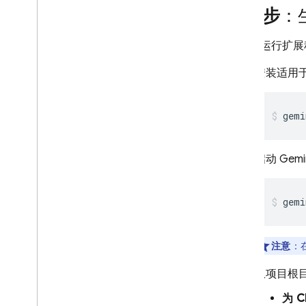
第 1 步
：
安装并运行扩展
安装适用
gemi
启动
Gemi
gemi
注意
：
从项目根
为
C