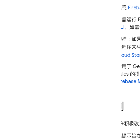
熟悉
Fireb
如需运行
CLI
。如需
推荐
：如
展程序来
Cloud Sto
适用于
Ge
Rules
的提
Firebas
限制
我们正在积极改
此提示旨