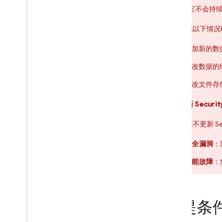
Rules
。它不会持
Firebase AI Logic
每次出现以下情况
添加新的数
更改数据的
更改文件存
如需更新
Securit
如果您在不更新
Se
安全漏洞
：
功能故障
：
前提条