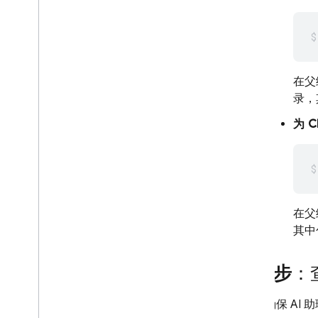
在父
录，
为
C
在父
其中
第 2 步
：
确保 AI