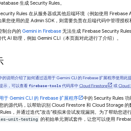
Database
生成
Security Rules
。
ecurity Rules
在从服务器或其他后端环境（例如使用
Firebase
A
如果您使用的是
Admin SDK
，则需要负责在后端代码中管理授权
控制台内的
Gemini in
Firebase
无法生成
Firebase Security Rule
代 AI 助理，例如
Gemini CLI
（本页面对此进行了介绍）。
示
中的说明介绍了如何通过适用于
Gemini CLI
的 Firebase 扩展程序使
提示，可以查看
代码库中
Cloud Firestore
或
Cloud 
firebase-tools
用于
Gemini CLI
的 Firebase 扩展程序
中的
Security Rules
功
您的源代码，以帮助识别
Cloud Firestore
和
Cloud Storage
的
 Rules
，并通过迭代“攻击”模拟来尝试发现漏洞。为了帮助您进
les-unit-testing
的初始单元测试套件，让您可以使用
Fireba