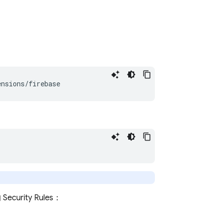
ensions/firebase
的
Security Rules
：