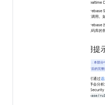
Realtime 
Firebase S
被调用。
Firebase
代码库的替
使用提
注意
：
本部分
展程序背后的完整
此提示可通过
适
扩展程序会分析
则起草
Security
@firebase/ru
辑。