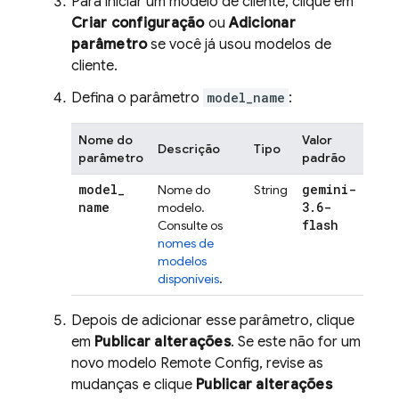
Para iniciar um modelo de cliente, clique em
Criar configuração
ou
Adicionar
parâmetro
se você já usou modelos de
cliente.
Defina o parâmetro
model_name
:
Nome do
Valor
Descrição
Tipo
parâmetro
padrão
model
_
gemini-
Nome do
String
name
3
.
6-
modelo.
flash
Consulte os
nomes de
modelos
disponíveis
.
Depois de adicionar esse parâmetro, clique
em
Publicar alterações
. Se este não for um
novo modelo
Remote Config
, revise as
mudanças e clique
Publicar alterações