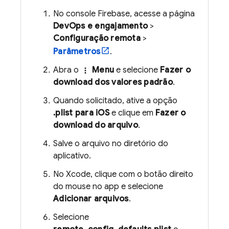
No console
Firebase
, acesse a página
DevOps e engajamento
>
Configuração remota
>
Parâmetros
.
Abra o
Menu
e selecione
Fazer o
more_vert
download dos valores padrão
.
Quando solicitado, ative a opção
.plist para iOS
e clique em
Fazer o
download do arquivo
.
Salve o arquivo no diretório do
aplicativo.
No Xcode, clique com o botão direito
do mouse no app e selecione
Adicionar arquivos
.
Selecione