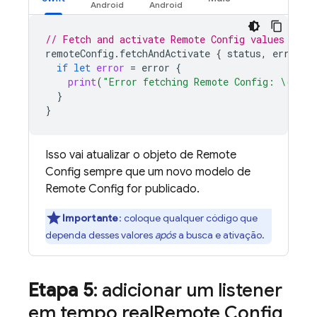
// Fetch and activate 
Remote Config
 values
remoteConfig
.
fetchAndActivate
{
status
,
error
i
if
let
error
=
error
{
print
(
"Error fetching 
Remote Config
: 
\(
erro
}
}
Isso vai atualizar o objeto de
Remote
Config
sempre que um novo modelo de
Remote Config
for publicado.
Importante
:
coloque qualquer código que
dependa desses valores
após
a busca e ativação.
Etapa 5
: adicionar um listener
em tempo real
Remote Config