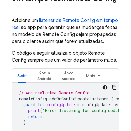
Adicione um
listener da
Remote Config
em tempo
real
ao app para garantir que as mudanças feitas
no modelo da
Remote Config
sejam propagadas
para o cliente assim que forem atualizadas.
O código a seguir atualiza o objeto
Remote
Config
sempre que um valor de parâmetro muda.
Kotlin
Java
Swift
Mais
// Add real-time 
Remote Config
remoteConfig
.
addOnConfigUpdateListener
{
config
guard
let
configUpdate
=
configUpdate
,
error
=
print
(
"Error listening for config updates: 
return
}