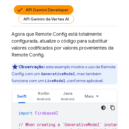
API Gemini Developer
API Gemini da Vertex AI
Agora que
Remote Config
está totalmente
configurada, atualize o código para substituir
valores codificados por valores provenientes da
Remote Config
.
Observação:
este exemplo mostra o uso de
Remote
Config
com um
, mas também
GenerativeModel
funciona com um
, conforme aplicável.
LiveModel
Kotlin
Java
Swift
Mais
import
FirebaseAI
// When creating a `GenerativeModel` instance, 