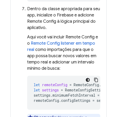
Dentro da classe apropriada para seu
app, inicialize o Firebase e adicione
Remote Config
à lógica principal do
aplicativo.
Aqui você vai incluir
Remote Config
e
o
Remote Config
listener em tempo
real
como importações para que o
app possa buscar novos valores em
tempo real e adicionar um intervalo
mínimo de busca:
let
remoteConfig
=
RemoteConfig
.
remoteC
let
settings
=
RemoteConfigSettings
()
settings
.
minimumFetchInterval
=
3600
remoteConfig
.
configSettings
=
settings