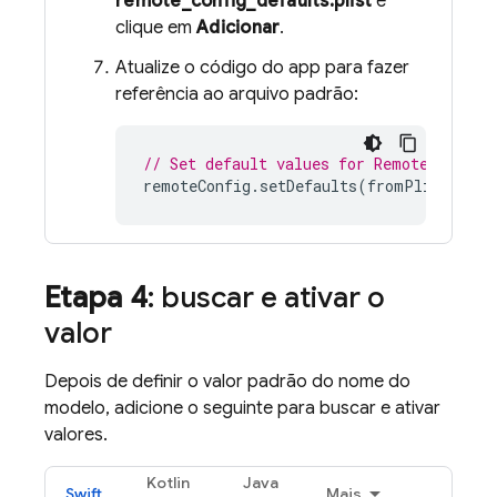
remote_config_defaults.plist
e
clique em
Adicionar
.
Atualize o código do app para fazer
referência ao arquivo padrão:
// Set default values for Remote Config
remoteConfig
.
setDefaults
(
fromPlist
:
"re
Etapa 4
: buscar e ativar o
valor
Depois de definir o valor padrão do nome do
modelo, adicione o seguinte para buscar e ativar
valores.
Kotlin
Java
Swift
Mais