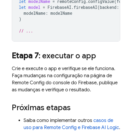
let
modelName
=
remoteConfig
.
configValue
(
forKey
let
model
=
FirebaseAI
.
firebaseAI
(
backend
:
.
goo
modelName
:
modelName
)
// ...
Etapa 7
: executar o app
Crie e execute o app e verifique se ele funciona.
Faça mudanças na configuração na página de
Remote Config
do console do
Firebase
, publique
as mudanças e verifique o resultado.
Próximas etapas
Saiba como implementar outros
casos de
uso para
Remote Config
e
Firebase AI Logic
.