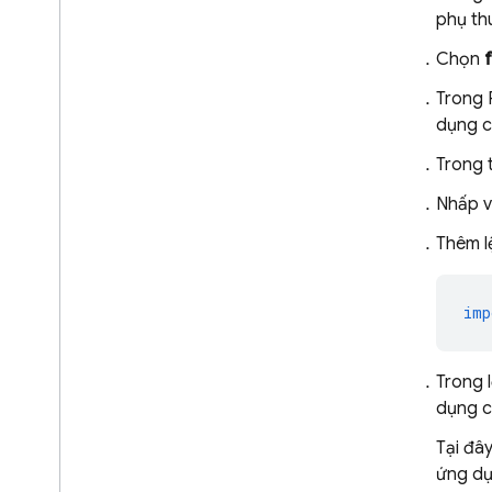
phụ th
Hướng dẫn di chuyển
Quản lý dữ liệu và AI có trách
Chọn
nhiệm
Cloud Audit Logging
Trong 
dụng c
Câu hỏi thường gặp và cách khắc
Trong 
phục sự cố
Mã lỗi
Nhấp 
Gửi ý kiến phản hồi
Thêm l
imp
Trong 
dụng c
Tại đâ
ứng dụn