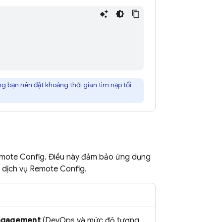
ng bạn nên đặt khoảng thời gian tìm nạp tối
mote Config
. Điều này đảm bảo ứng dụng
 dịch vụ
Remote Config
.
ngagement
(DevOps và mức độ tương