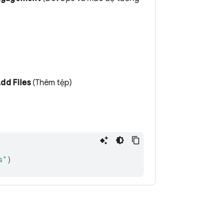
dd Files
(Thêm tệp)
s"
)