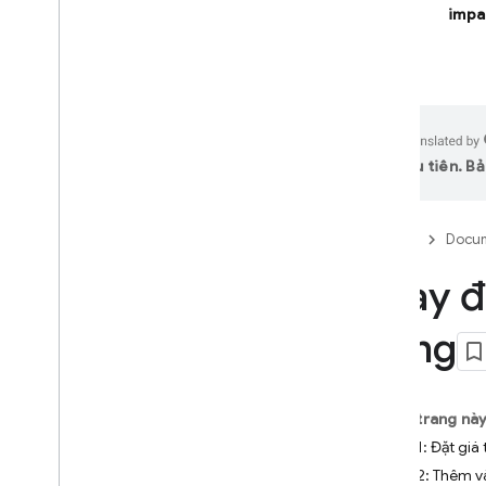
Các công cụ và tính năng tích
impa
hợp AI
Firebase Studio
XÂY DỰNG ỨNG DỤNG DỰA TRÊN
AI
ưu tiên. Bả
Logic AI của Firebase
Giới thiệu
Firebase
Docum
Bắt đầu
Thay đ
Ngăn chặn hành vi sai trái bằng
tính năng Kiểm tra ứng dụng
Mô hình
dụng
Tài liệu tham khảo về SDK
Các chức năng cốt lõi
Trên trang nà
Text
Bước 1: Đặt giá
Trò chuyện
Bước 2: Thêm v
Images