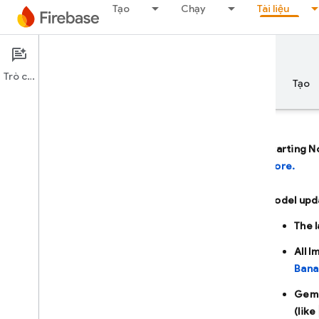
Tạo
Chạy
Tài liệu
Documentation
Firebase AI Logic
Trò chuyện
Tổng quan
Nguyên tắc cơ bản
AI
Tạo
Starting N
more.
Tổng quan
Model upd
PHÁT TRIỂN VỚI SỰ TRỢ GIÚP CỦA
The 
AI
All 
Phát triển với sự trợ giúp của AI
Bana
Gemini trong Firebase
Gemi
(like