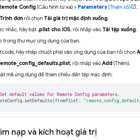
Remote Config
(Cấu hình từ xa) >
Parameters
(Tham số)
.
Trình đơn
rồi chọn
Tải giá trị mặc định xuống
.
ợc nhắc, hãy bật
.plist cho iOS
, rồi nhấp vào
Tải tệp xuống
.
p trong thư mục ứng dụng của bạn.
Xcode, hãy nhấp chuột phải vào ứng dụng của bạn rồi chọn
A
remote_config_defaults.plist
, rồi nhấp vào
Add
(Thêm).
ật mã ứng dụng để tham chiếu đến tệp mặc định:
Set default values for Remote Config parameters.
oteConfig
.
setDefaults
(
fromPlist
:
"remote_config_default
Tìm nạp và kích hoạt giá trị