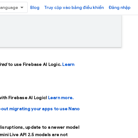
Blog
Truy cập vào bảng điều khiển
Đăng nhập
ired
to use Firebase AI Logic.
Learn
 with Firebase AI Logic!
Learn more.
bout migrating your apps to use Nano
 disruptions, update to a newer model
mini Live API 2.5 models are not