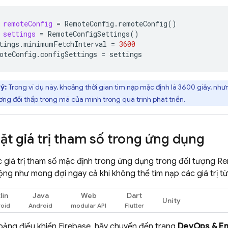
remoteConfig
=
RemoteConfig
.
remoteConfig
()
settings
=
RemoteConfigSettings
()
tings
.
minimumFetchInterval
=
3600
oteConfig
.
configSettings
=
settings
ý:
Trong ví dụ này, khoảng thời gian tìm nạp mặc định là 3600 giây, như
ơng đối thấp trong mã của mình trong quá trình phát triển.
Đặt giá trị tham số trong ứng dụng
 giá trị tham số mặc định trong ứng dụng trong đối tượng
Re
ng như mong đợi ngay cả khi không thể tìm nạp các giá trị từ
lin
Java
Web
Dart
Unity
bảng điều khiển
Firebase
, hãy chuyển đến trang
DevOps & E