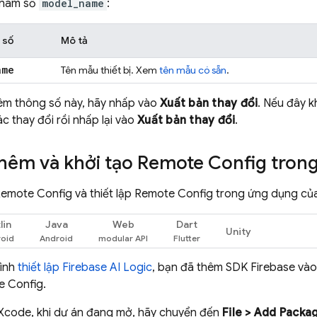
tham số
model_name
:
 số
Mô tả
ame
Tên mẫu thiết bị. Xem
tên mẫu có sẵn
.
hêm thông số này, hãy nhấp vào
Xuất bản thay đổi
. Nếu đây 
c thay đổi rồi nhấp lại vào
Xuất bản thay đổi
.
Thêm và khởi tạo
Remote Config
trong
emote Config
và thiết lập
Remote Config
trong ứng dụng của
lin
Java
Web
Dart
Unity
rình
thiết lập
Firebase AI Logic
, bạn đã thêm SDK Firebase và
e Config
.
Xcode, khi dự án đang mở, hãy chuyển đến
File > Add Pack