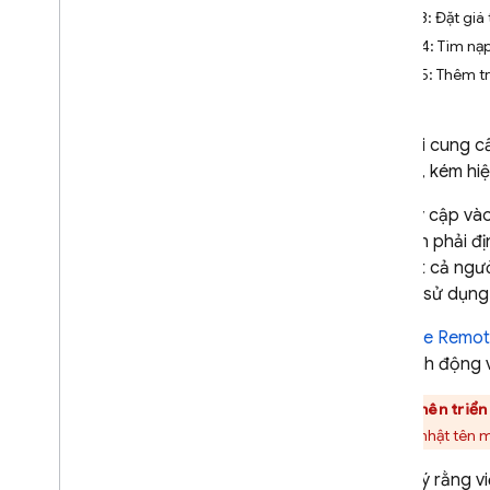
Bước 3: Đặt giá
Video
Bước 4: Tìm nạp 
Âm thanh
Bước 5: Thêm tr
Tài liệu (PDF)
Đầu ra có cấu trúc (JSON)
Hiện câu trả lời theo thời gian
Phạm vi cung cấ
thực
hình cũ, kém h
Chức năng chuyên biệt
Khi truy cập v
Suy luận kết hợp và suy luận trên
bạn cần phải đị
thiết bị
phải tất cả ng
Phát trực tiếp hai chiều theo
cần họ sử dụng
thời gian thực (Live API)
Firebase Remot
Cung cấp các công cụ cho mô
hình
cách linh động 
Gọi hàm
Bạn
nên triển
Thực thi mã
thể cập nhật tên 
Ngữ cảnh URL
Liên kết thực tế – Google Tìm
Xin lưu ý rằng 