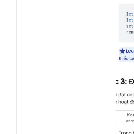
let
let
set
rem
Lưu 
thiểu tư
Bước 3
: 
Bạn nên đặt các
của bạn hoạt độ
Kot
Swift
Trong 