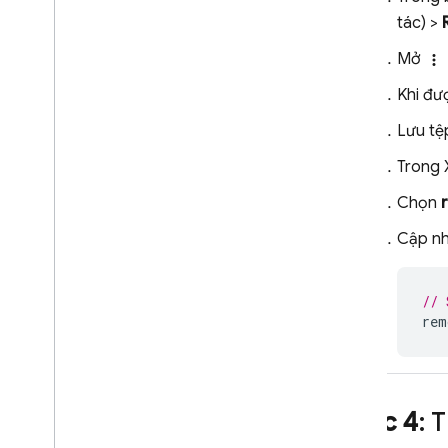
tác) >
Mở
more_vert
Khi đư
Lưu tệ
Trong 
Chọn
Cập nh
// 
rem
Bước 4
: 