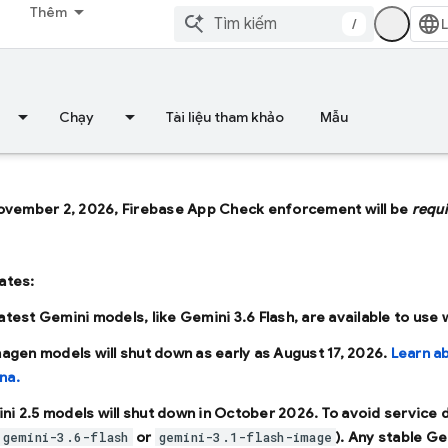
Thêm
/
Chạy
Tài liệu tham khảo
Mẫu
ovember 2, 2026, Firebase App Check enforcement will be
requ
ates:
latest Gemini models, like
Gemini 3.6 Flash
, are available to use
Imagen models will shut down as early as
August 17, 2026
.
Learn a
na.
ni 2.5 models will shut down in
October 2026
. To avoid service
or
). Any stable Ge
gemini-3.6-flash
gemini-3.1-flash-image