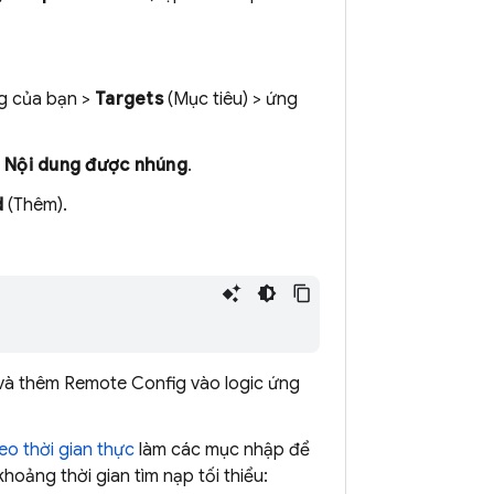
ng của bạn >
Targets
(Mục tiêu) > ứng
 Nội dung được nhúng
.
d
(Thêm).
 và thêm
Remote Config
vào logic ứng
eo thời gian thực
làm các mục nhập để
hoảng thời gian tìm nạp tối thiểu: