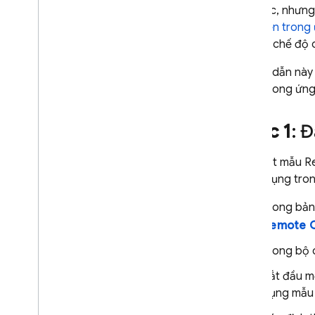
kiếm
AI Logic
, nhưn
Kết nối với Google Maps
điều kiện trong
tối đa), chế độ
Kiểm soát việc tạo câu trả lời
Tổng quan về các lựa chọn
Hướng dẫn này 
Thiết kế lời nhắc
dùng trong ứng
Cấu hình mô hình
Đang suy nghĩ
Bước 1
: 
Cài đặt an toàn
Hướng dẫn hệ thống
Tạo một mẫu
R
và sử dụng tro
Sẵn sàng phát hành công khai
Danh sách kiểm tra cho khâu sản
Trong bản
xuất
Remote C
Hạn chế yêu cầu đối với người
dùng đã xác thực
Trong bộ
Thay đổi tên mô hình từ xa
Bắt đầu m
Địa điểm
dụng mẫu 
Lưu ngữ cảnh vào bộ nhớ đệm