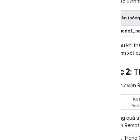
Mức giá
Xác định 
Giới hạn số lượng yêu cầu và hạn
mức
Tên thông
Số lượng mã thông báo
model
_
n
Giám sát chi phí
,
mức sử dụng và
các chỉ số
Sau khi t
Giải pháp
xem xét cá
Tổng quan
Đưa tệp lớn vào các yêu cầu bằng
Bước 2
: 
Cloud Storage
Lưu trữ và truy cập vào các
mẫu câu lệnh trên máy chủ
Thêm thư viện
R
Tự động cập nhật ứng dụng bằng
Cấu hình từ xa
Kot
Swift
Truy cập Gemini API thông
qua khung Foundation
Models của Apple
Trong quá t
thêm
Remot
Thông tin bổ sung
Các loại tệp đầu vào và yêu cầu
Trong 