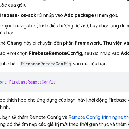
uộc của gói).
firebase-ios-sdk
rồi nhấp vào
Add package
(Thêm gói).
Project navigator (Trình điều hướng dự án), hãy chọn ứng dụ
ủa bạn.
thẻ
Chung
, hãy di chuyển đến phần
Framework, Thư viện và
vào
+
rồi chọn
FirebaseRemoteConfig
, sau đó nhấp vào
Ad
ệnh nhập
FirebaseRemoteConfig
vào mã của bạn:
ort
FirebaseRemoteConfig
lớp thích hợp cho ứng dụng của bạn, hãy khởi động Firebase
hính.
y, bạn sẽ thêm
Remote Config
và
Remote Config
trình nghe th
g có thể tìm nạp các giá trị mới theo thời gian thực và thêm k