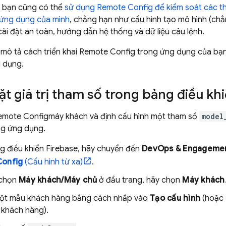
g bạn cũng có thể
sử dụng
Remote Config
để kiểm soát các th
 ứng dụng của mình
, chẳng hạn như cấu hình tạo mô hình (ch
 cài đặt an toàn, hướng dẫn hệ thống và dữ liệu câu lệnh.
mô tả cách triển khai
Remote Config
trong ứng dụng của bạn,
 dụng.
Đặt giá trị tham số trong bảng điều kh
emote Config
máy khách và định cấu hình một tham số
model
ng ứng dụng.
g điều khiển
Firebase
, hãy chuyển đến
DevOps & Engageme
onfig
(Cấu hình từ xa)
.
 chọn
Máy khách/Máy chủ
ở đầu trang, hãy chọn
Máy khách
ột mẫu khách hàng bằng cách nhấp vào
Tạo cấu hình
(hoặc
khách hàng).