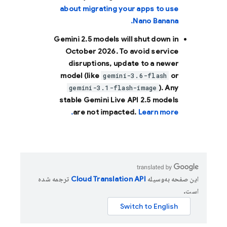
about migrating your apps to use
Nano Banana.
Gemini 2.5 models will shut down in
October 2026
. To avoid service
disruptions, update to a newer
model (like
or
gemini-3.6-flash
). Any
gemini-3.1-flash-image
stable Gemini Live API 2.5 models
are not impacted.
Learn more.
این صفحه به‌وسیله
ترجمه شده
است.