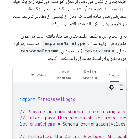
طبقه‌بندی را نشان می‌دهد. از مدل خواسته می‌شود ژانر یک فیلم
را بر اساس توضیحات آن شناسایی کند. خروجی یک مقدار
شمارشی متن ساده است که مدل از لیستی از مقادیر تعریف شده
در طرحواره پاسخ ارائه شده انتخاب می‌کند.
برای انجام این وظیفه طبقه‌بندی ساختاریافته، باید در طول
مقداردهی اولیه مدل،
responseMimeType
مناسب (در این
مثال،
text/x.enum
) و همچنین
responseSchema
مورد نظر برای استفاده مدل را مشخص کنید.
Java
Kotlin
سویفت
بیشتر
import
FirebaseAILogic
// Provide an enum schema object using a standa
// Later, pass this schema object into `respons
let
enumSchema
=
Schema
.
enumeration
(
values
:
[
"d
// Initialize the Gemini Developer API backend 