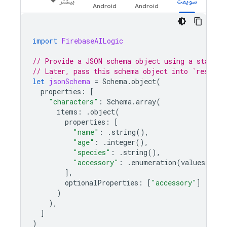
سویفت
بیشتر
import
FirebaseAILogic
// Provide a JSON schema object using a standar
// Later, pass this schema object into `respons
let
jsonSchema
=
Schema
.
object
(
properties
:
[
"characters"
:
Schema
.
array
(
items
:
.
object
(
properties
:
[
"name"
:
.
string
(),
"age"
:
.
integer
(),
"species"
:
.
string
(),
"accessory"
:
.
enumeration
(
values
:
[
"h
],
optionalProperties
:
[
"accessory"
]
)
),
]
)