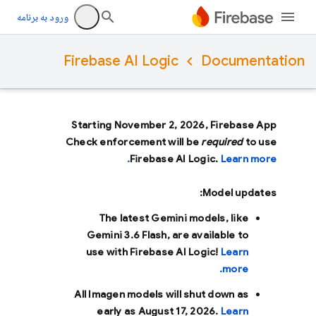
ورود به برنامه
Firebase AI Logic
Documentation
Starting November 2, 2026, Firebase App
Check enforcement will be
required
to use
Firebase AI Logic.
Learn more.
Model updates:
The latest Gemini models, like
Gemini 3.6 Flash
, are available to
use with Firebase AI Logic!
Learn
more.
All Imagen models will shut down as
early as
August 17, 2026
.
Learn