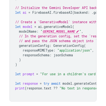
// Initialize the Gemini Developer API backend 
let
ai
=
FirebaseAI
.
firebaseAI
(
backend
:
.
google
// Create a `GenerativeModel` instance with a m
let
model
=
ai
.
generativeModel
(
modelName
:
"
GEMINI_MODEL_NAME
"
,
// In the generation config, set the `respons
// and pass the JSON schema object into `resp
generationConfig
:
GenerationConfig
(
responseMIMEType
:
"application/json"
,
responseSchema
:
jsonSchema
)
)
let
prompt
=
"For use in a children's card game
let
response
=
try
await
model
.
generateContent
(
print
(
response
.
text
??
"No text in response."
)