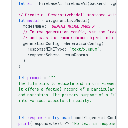
let
ai
=
FirebaseAI
.
firebaseAI
(
backend
:
.
google
// Create a `GenerativeModel` instance with a m
let
model
=
ai
.
generativeModel
(
modelName
:
"
GEMINI_MODEL_NAME
"
,
// In the generation config, set the `respons
// and pass the enum schema object into `resp
generationConfig
:
GenerationConfig
(
responseMIMEType
:
"text/x.enum"
,
responseSchema
:
enumSchema
)
)
let
prompt
=
"""
The film aims to educate and inform viewers abo
It offers a factual record of a particular topi
and narration. The primary purpose of a film is
into various aspects of reality.
"""
let
response
=
try
await
model
.
generateContent
(
print
(
response
.
text
??
"No text in response."
)