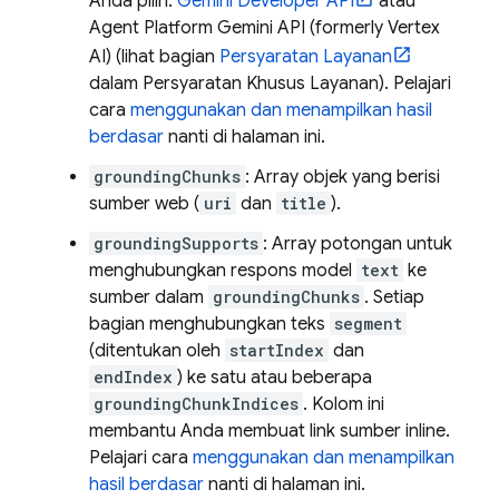
Anda pilih:
Gemini Developer API
atau
Agent Platform
Gemini API (formerly Vertex
AI)
(lihat bagian
Persyaratan Layanan
dalam Persyaratan Khusus Layanan). Pelajari
cara
menggunakan dan menampilkan hasil
berdasar
nanti di halaman ini.
groundingChunks
: Array objek yang berisi
sumber web (
uri
dan
title
).
groundingSupports
: Array potongan untuk
menghubungkan respons model
text
ke
sumber dalam
groundingChunks
. Setiap
bagian menghubungkan teks
segment
(ditentukan oleh
startIndex
dan
endIndex
) ke satu atau beberapa
groundingChunkIndices
. Kolom ini
membantu Anda membuat link sumber inline.
Pelajari cara
menggunakan dan menampilkan
hasil berdasar
nanti di halaman ini.