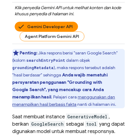
Klik penyedia
Gemini API
untuk melihat konten dan kode
khusus penyedia di halaman ini.
Gemini Developer API
Agent Platform Gemini API
Penting:
Jika respons berisi "saran
Google Search
"
(kolom
dalam objek
searchEntryPoint
), maka respons tersebut adalah
groundingMetadata
"hasil berdasar" sehingga
Anda wajib mematuhi
persyaratan penggunaan "Grounding with
Google Search
", yang mencakup cara Anda
menampilkan hasil
. Pelajari cara
menggunakan dan
menampilkan hasil berbasis fakta
nanti di halaman ini.
Saat membuat instance
GenerativeModel
,
berikan
GoogleSearch
sebagai
tool
yang dapat
digunakan model untuk membuat responsnya.