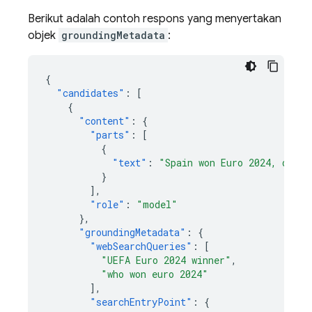
Berikut adalah contoh respons yang menyertakan
objek
groundingMetadata
:
{
"candidates"
:
[
{
"content"
:
{
"parts"
:
[
{
"text"
:
"Spain won Euro 2024, defea
}
],
"role"
:
"model"
},
"groundingMetadata"
:
{
"webSearchQueries"
:
[
"UEFA Euro 2024 winner"
,
"who won euro 2024"
],
"searchEntryPoint"
:
{