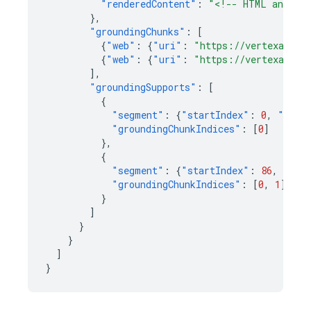
"renderedContent"
:
"<!-- HTML and CSS
},
"groundingChunks"
:
[
{
"web"
:
{
"uri"
:
"https://vertexaisea
{
"web"
:
{
"uri"
:
"https://vertexaisea
],
"groundingSupports"
:
[
{
"segment"
:
{
"startIndex"
:
0
,
"endI
"groundingChunkIndices"
:
[
0
]
},
{
"segment"
:
{
"startIndex"
:
86
,
"end
"groundingChunkIndices"
:
[
0
,
1
]
}
]
}
}
]
}