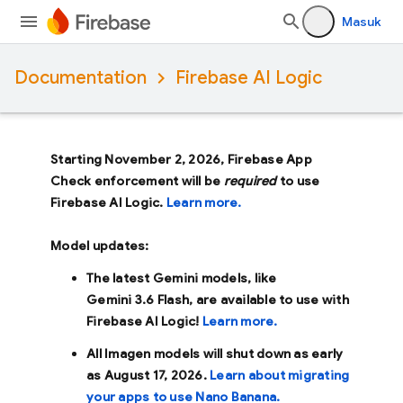
Masuk
Documentation
Firebase AI Logic
Starting November 2, 2026, Firebase App
Check enforcement will be
required
to use
Firebase AI Logic.
Learn more.
Model updates:
The latest Gemini models, like
Gemini 3.6 Flash
, are available to use with
Firebase AI Logic!
Learn more.
All Imagen models will shut down as early
as
August 17, 2026
.
Learn about migrating
your apps to use Nano Banana.