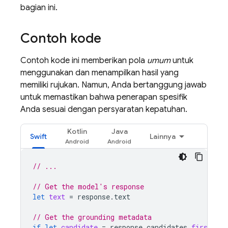
bagian ini.
Contoh kode
Contoh kode ini memberikan pola
umum
untuk
menggunakan dan menampilkan hasil yang
memiliki rujukan. Namun, Anda bertanggung jawab
untuk memastikan bahwa penerapan spesifik
Anda sesuai dengan persyaratan kepatuhan.
Kotlin
Java
Swift
Lainnya
// ...
// Get the model's response
let
text
=
response
.
text
// Get the grounding metadata
if
let
candidate
=
response
.
candidates
.
first
,