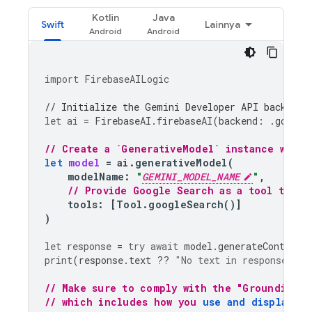
Kotlin
Java
Swift
Lainnya
import
FirebaseAILogic
// Initialize the Gemini Developer API backend 
let
ai
=
FirebaseAI
.
firebaseAI
(
backend
:
.
google
// Create a `GenerativeModel` instance with 
let
model
=
ai
.
generativeModel
(
modelName
:
"
GEMINI_MODEL_NAME
"
,
// Provide Google Search as a tool that 
tools
:
[
Tool
.
googleSearch
()]
)
let
response
=
try
await
model
.
generateContent
(
print
(
response
.
text
??
"No text in response."
)
// Make sure to comply with the "Grounding w
// which includes how you 
use and display th