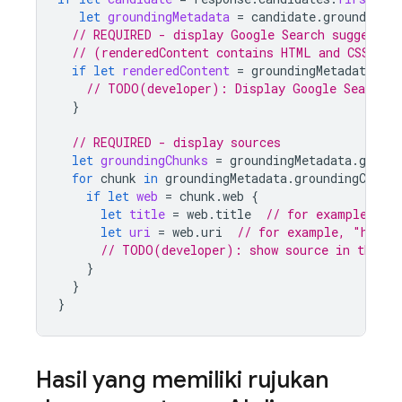
let
groundingMetadata
=
candidate
.
groundingMe
// REQUIRED - display Google Search suggestio
// (renderedContent contains HTML and CSS for
if
let
renderedContent
=
groundingMetadata
.
se
// TODO(developer): Display Google Search s
}
// REQUIRED - display sources
let
groundingChunks
=
groundingMetadata
.
ground
for
chunk
in
groundingMetadata
.
groundingChunks
if
let
web
=
chunk
.
web
{
let
title
=
web
.
title
// for example, "u
let
uri
=
web
.
uri
// for example, "https
// TODO(developer): show source in the UI
}
}
}
Hasil yang memiliki rujukan