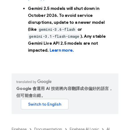
Gemini 2.5 models will shut down in
October 2026
. To avoid service
disruptions, update to a newer model
(like
or
gemini-3.6-flash
). Any stable
gemini-3.1-flash-image
Gemini Live API 2.5 models are not
impacted.
Learn more.
Google 會運用 AI 技術將內容翻譯成你偏好的語言，
但可能會出錯。
Firebase
Documentation
Firebase AI Logic
AI