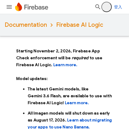
登入
Documentation
Firebase AI Logic
Starting November 2, 2026, Firebase App
Check enforcement will be
required
to use
Firebase AI Logic.
Learn more.
Model updates:
The latest Gemini models, like
Gemini 3.6 Flash
, are available to use with
Firebase AI Logic!
Learn more.
All Imagen models will shut down as early
as
August 17, 2026
.
Learn about migrating
your apps to use Nano Banana.