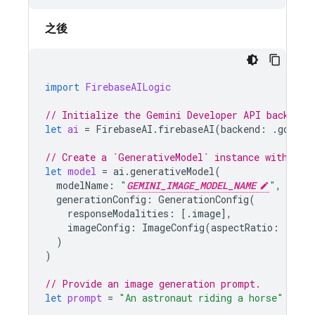
之後
import
FirebaseAILogic
// Initialize the Gemini Developer API backend 
let
ai
=
FirebaseAI
.
firebaseAI
(
backend
:
.
google
// Create a `GenerativeModel` instance with a G
let
model
=
ai
.
generativeModel
(
modelName
:
"
GEMINI_IMAGE_MODEL_NAME
"
,
generationConfig
:
GenerationConfig
(
responseModalities
:
[.
image
],
imageConfig
:
ImageConfig
(
aspectRatio
:
.
land
)
)
// Provide an image generation prompt.
let
prompt
=
"An astronaut riding a horse"