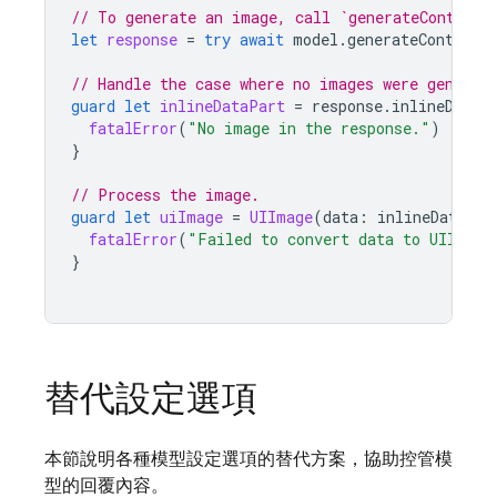
// To generate an image, call `generateContent`
let
response
=
try
await
model
.
generateContent
(
// Handle the case where no images were generat
guard
let
inlineDataPart
=
response
.
inlineDataP
fatalError
(
"No image in the response."
)
}
// Process the image.
guard
let
uiImage
=
UIImage
(
data
:
inlineDataPar
fatalError
(
"Failed to convert data to UIImage
}
替代設定選項
本節說明各種模型設定選項的替代方案，協助控管模
型的回覆內容。