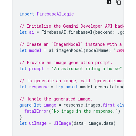
import
FirebaseAILogic
// Initialize the Gemini Developer API backend 
let
ai
=
FirebaseAI
.
firebaseAI
(
backend
:
.
google
// Create an `ImagenModel` instance with a mode
let
model
=
ai
.
imagenModel
(
modelName
:
"
IMAGEN_M
// Provide an image generation prompt.
let
prompt
=
"An astronaut riding a horse"
// To generate an image, call `generateImages` 
let
response
=
try
await
model
.
generateImages
(
p
// Handle the generated image.
guard
let
image
=
response
.
images
.
first
else
{
fatalError
(
"No image in the response."
)
}
let
uiImage
=
UIImage
(
data
:
image
.
data
)