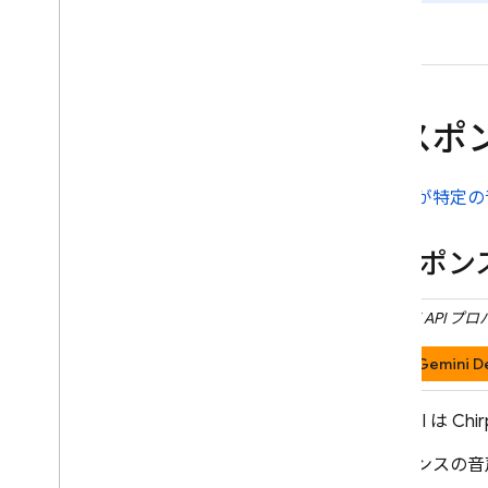
グラウンディング - Google 検索
グラウンディング - Google マッ
プ
回答の生成を制御する
レスポ
オプションの概要
プロンプト設計
モデル設定
モデルが特定の
思考モード
安全性設定
レスポン
システム指示
本番環境の準備をする
Gemini API
プロ
制作に関するチェックリスト
Gemini D
リクエストを認証済みユーザーに
制限する
モデル名をリモートで変更する
Live API
は Ch
場所
レスポンスの音
コンテキストのキャッシュ保存