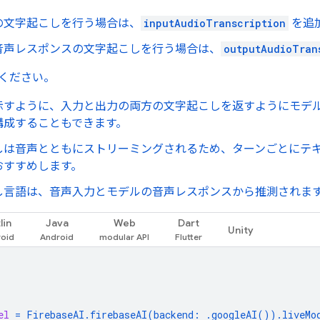
の文字起こしを行う場合は、
inputAudioTranscription
を追
音声レスポンスの文字起こしを行う場合は、
outputAudioTran
ください。
示すように、入力と出力の両方の文字起こしを返すようにモデ
構成することもできます。
しは音声とともにストリーミングされるため、ターンごとにテ
おすすめします。
し言語は、音声入力とモデルの音声レスポンスから推測されま
lin
Java
Web
Dart
Unity
el
=
FirebaseAI
.
firebaseAI
(
backend
:
.
googleAI
()).
liveMo