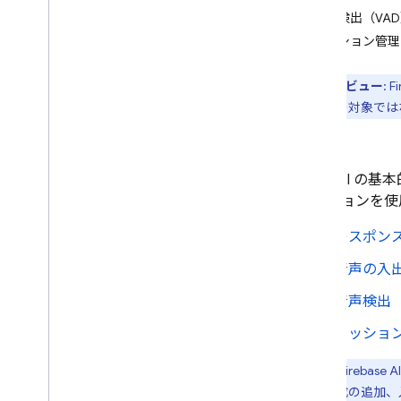
ドキュメント（PDF）
音声検出（VA
構造化出力（JSON）
セッション管理
ストリーミング レスポンス
プレビュー
:
Fi
専門的な機能
リシーの対象では
ハイブリッド推論とオンデバイス
推論
リアルタイム双方向ストリー
ミング（Live API）
Live API
の基本
使ってみる
オプションを使
機能
構成オプション
レスポン
セッションを管理する
音声の入
制限と仕様
音声検出（
モデルにツールを提供する
セッショ
関数呼び出し
コードの実行
注:
Firebase AI
URL コンテキスト
思考構成の追加、