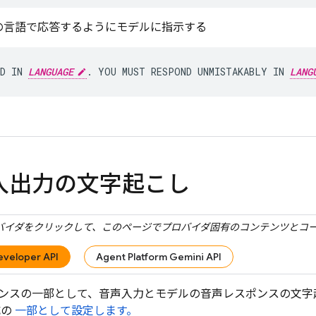
の言語で応答するようにモデルに指示する
D IN 
LANGUAGE
. YOU MUST RESPOND UNMISTAKABLY IN 
LANG
入出力の文字起こし
バイダをクリックして、このページでプロバイダ固有のコンテンツとコ
eveloper API
Agent Platform Gemini API
ンスの一部として、音声入力とモデルの音声レスポンスの文字
成の
一部として設定します。