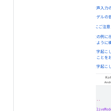
音声入力
モデルの
次の点にご注意
次の例に
すように
文字起こ
ることを
文字起こ
Kot
Swift
// ...
let
liveMod