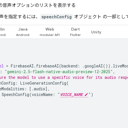
の音声オプションのリストを表示する
声を指定するには、
speechConfig
オブジェクト の一部とし
lin
Java
Web
Dart
Unity
el
=
FirebaseAI
.
firebaseAI
(
backend
:
.
googleAI
()).
liveMo
:
"gemini-2.5-flash-native-audio-preview-12-2025"
,
ure the model to use a specific voice for its audio resp
nConfig
:
LiveGenerationConfig
(
eModalities
:
[.
audio
],
SpeechConfig
(
voiceName
:
"
VOICE_NAME
"
)