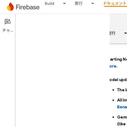
Build
実行
ドキュメント
Documentation
Firebase AI Logic
チャット
概要
基本
AI
Build
実行
Starting N
more.
概要
Model upd
AI アシスタンスを使用して開発する
The 
AI アシスタンスを使用して開発する
All 
Bana
Firebase の Gemini
Gemi
(like
AI ツールと統合