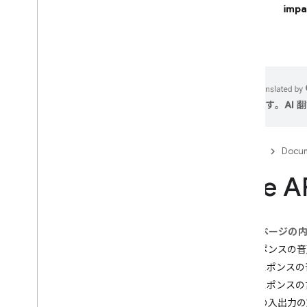
impa
Firebase Studio
AI を活用したアプリを構築する
Firebase AI Logic
ます。AI
はじめに
使ってみる
App Check で不正行為を防止する
Firebase
Docum
モデル
Live
SDK リファレンスのドキュメント
中核となる機能
テキスト
このページの
チャット
レスポンスの音
画像
レスポンスの
動画
レスポンスの
オーディオ
音声の入出力の