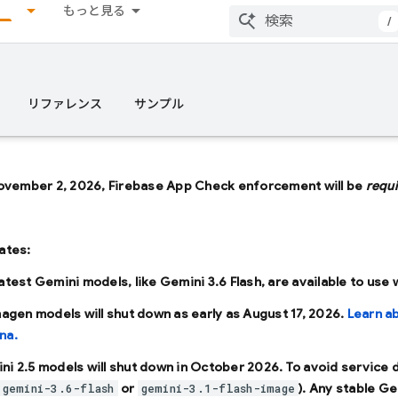
もっと見る
/
リファレンス
サンプル
ovember 2, 2026, Firebase App Check enforcement will be
requ
ates:
latest Gemini models, like
Gemini 3.6 Flash
, are available to use
Imagen models will shut down as early as
August 17, 2026
.
Learn a
na.
ni 2.5 models will shut down in
October 2026
. To avoid service
or
). Any stable Ge
gemini-3.6-flash
gemini-3.1-flash-image