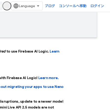
ブログ
コンソールへ移動
ログイン
ired
to use Firebase AI Logic.
Learn
 with Firebase AI Logic!
Learn more.
bout migrating your apps to use Nano
 disruptions, update to a newer model
mini Live API 2.5 models are not