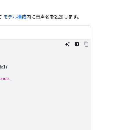
て
モデル構成
内に音声名を設定します。
del
(
onse.