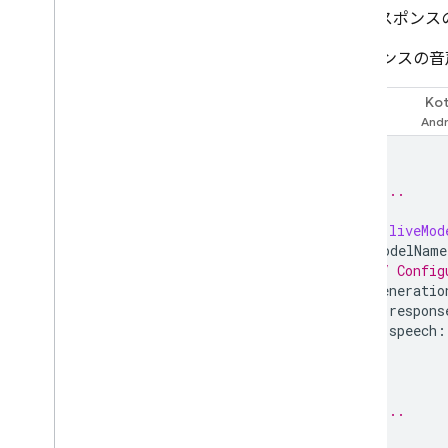
料金
レスポンス
レート制限と割り当て
レスポンスの音
トークンをカウントする
費用、使用状況、指標をモニタリ
Kot
ングする
Swift
ソリューション
概要
// ...
Cloud Storage を使用してリクエ
ストに大きなファイルを含める
let
liveMod
サーバーでプロンプト テンプ
modelName
レートを保存してアクセスす
// Config
る
generatio
Remote Config を使用してアプリ
respons
を動的に更新する
speech
:
Apple の Foundation Models
)
フレームワークを介して
)
Gemini API にアクセスする
// ...
その他の情報