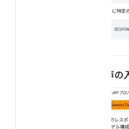
常に特定
RESPON
音声の
Gemini API
プロ
Gemini D
モデルのレスポ
は、 モデル構