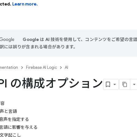
cted.
Learn more.
Google は AI 技術を使用して、コンテンツをご希望の
 翻訳には誤りが含まれる場合があります。
entation
Firebase AI Logic
AI
 API の構成オプション
内容
声と言語
音声を指定する
言語に影響を与える
文字起こし