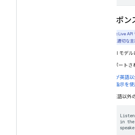
入力ファイルの形式と要件
移行ガイド
データ ガバナンスと責任ある AI
レスポン
Cloud Audit Logging
重要:
Live API
よくある質問とトラブルシューテ
ポンスに適切な言
ィング
エラーコード
Live API
モデル
フィードバックを送信する
サポートさ
モデルが英語以
ステム指示を使
英語以外
Listen
in the