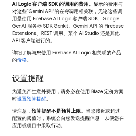
AI Logic
客户端 SDK 的调用的费用。
显示的费用与
对这些“Gemini API”的
任何
调用相关联，无论这些调
用是使用
Firebase AI Logic
客户端 SDK、Google
GenAI 服务器 SDK
Genkit
、
Gemini API
的
Firebase
Extensions
、REST 调用、某个 AI Studio 还是其他
API 客户端进行的。
详细了解与您使用
Firebase AI Logic
相关联的产品
的
价格
。
设置提醒
为避免产生意外费用，请务必在使用 Blaze 定价方案
时
设置预算提醒
。
请注意，
预算提醒不是
预算上限
。当您接近或超过
配置的阈值时，系统会向您发送提醒信息，以便您在
应用或项目中采取行动。