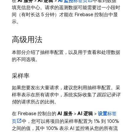
在
AI 服务
>
AI 逻辑
>
AI 监控
标签页
中看到数据
填充信息中心。请求的遥测数据可能需要过一小段时
间（有时长达 5 分钟）才能在
Firebase
控制台中显
示。
高级用法
本部分介绍了抽样率配置，以及用于查看和处理数据
的不同选项。
采样率
如果您要发出大量请求，建议您利用抽样率配置。采
样率表示在所有请求中，系统实际收集了
跟踪记录详
情
的请求所占的比例。
在
Firebase
控制台的
AI 服务
>
AI 逻辑
>
设置
标签
页
中，您可以将项目的采样率配置为 1% 到 100%
之间的值，其中 100% 表示 AI 监控将从您的所有流