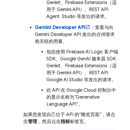
Genkit
、
Firebase Extensions
（适
用于
Gemini API
）、REST API
Agent Studio
等发出的请求。
Gemini Developer API
：查看与向
Gemini Developer API
发出的
任何
请求
相关联的用量。
包括使用
Firebase AI Logic
客户端
SDK、Google GenAI 服务器 SDK
Genkit
、
Firebase Extensions
（适
用于
Gemini API
）、REST API
Google AI Studio
等发出的请求。
此 API 在
Google Cloud
控制台中
的显示名称为“Generative
Language API”。
如果您发现自己位于 API 的“概览页面”，请点
击
管理
，然后点击
指标
标签页。