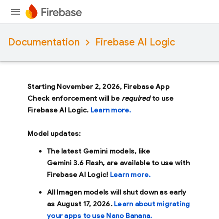
Documentation
Firebase AI Logic
Starting November 2, 2026, Firebase App
Check enforcement will be
required
to use
Firebase AI Logic.
Learn more.
Model updates:
The latest Gemini models, like
Gemini 3.6 Flash
, are available to use with
Firebase AI Logic!
Learn more.
All Imagen models will shut down as early
as
August 17, 2026
.
Learn about migrating
your apps to use Nano Banana.