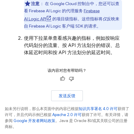
注意
：
在
Google Cloud
控制台中，您还可以查
看
Firebase AI Logic
的代理服务
Firebase
AI Logic
API
的项目级指标。这些指标将
仅
反映来
自
Firebase AI Logic
客户端 SDK 的请求。
使用下拉菜单查看感兴趣的指标，例如按响应
代码划分的流量、按 API 方法划分的错误、总
体延迟时间和按 API 方法划分的延迟时间。
该内容对您有帮助吗？
发送反馈
如未另行说明，那么本页面中的内容已根据
知识共享署名 4.0 许可
获得了
许可，并且代码示例已根据
Apache 2.0 许可
获得了许可。有关详情，请
参阅
Google 开发者网站政策
。Java 是 Oracle 和/或其关联公司的注册
商标。