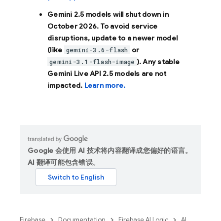
Gemini 2.5 models will shut down in
October 2026
. To avoid service
disruptions, update to a newer model
(like
or
gemini-3.6-flash
). Any stable
gemini-3.1-flash-image
Gemini Live API 2.5 models are not
impacted.
Learn more.
Google 会使用 AI 技术将内容翻译成您偏好的语言。
AI 翻译可能包含错误。
Firebase
Documentation
Firebase AI Logic
AI