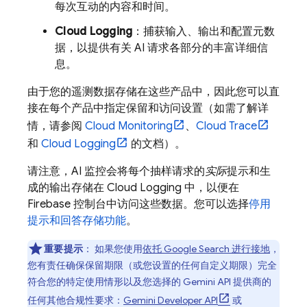
每次互动的内容和时间。
Cloud Logging
：捕获输入、输出和配置元数
据，以提供有关 AI 请求各部分的丰富详细信
息。
由于您的遥测数据存储在这些产品中，因此您可以直
接在每个产品中指定保留和访问设置（如需了解详
情，请参阅
Cloud Monitoring
、
Cloud Trace
和
Cloud Logging
的文档）。
请注意，AI 监控会将每个抽样请求的
实际
提示和生
成的输出存储在
Cloud Logging
中，以便在
Firebase
控制台中访问这些数据。您可以选择
停用
提示和回答存储功能
。
重要提示
：
如果您使用
依托
Google Search
进行接地
，
您有责任确保保留期限（或您设置的任何自定义期限）完全
符合您的特定使用情形以及您选择的
Gemini API
提供商的
任何其他合规性要求：
Gemini Developer API
或