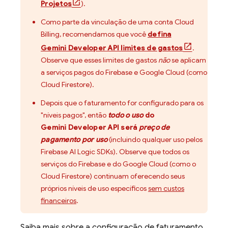
Projetos
).
Como parte da vinculação de uma conta
Cloud
Billing
, recomendamos que você
defina
Gemini Developer API
limites de gastos
.
Observe que esses limites de gastos
não
se aplicam
a serviços pagos do Firebase e
Google Cloud
(como
Cloud Firestore
).
Depois que o faturamento for configurado para os
"níveis pagos", então
todo o uso
do
Gemini Developer API
será
preço de
pagamento por uso
(incluindo qualquer uso pelos
Firebase AI Logic
SDKs). Observe que todos os
serviços do Firebase e do
Google Cloud
(como o
Cloud Firestore
) continuam oferecendo seus
próprios níveis de uso específicos
sem custos
financeiros
.
Saiba mais sobre a configuração de faturamento